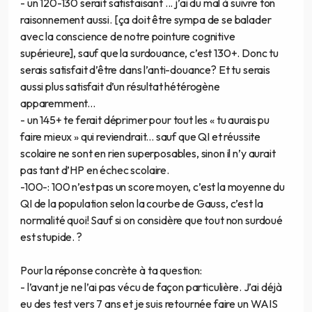
- un 120-130 serait satisfaisant ... j’ai du mal à suivre ton
raisonnement aussi. [ça doit être sympa de se balader
avec la conscience de notre pointure cognitive
supérieure], sauf que la surdouance, c’est 130+. Donc tu
serais satisfait d’être dans l’anti-douance? Et tu serais
aussi plus satisfait d’un résultat hétérogène
apparemment...
- un 145+ te ferait déprimer pour tout les « tu aurais pu
faire mieux » qui reviendrait... sauf que QI et réussite
scolaire ne sont en rien superposables, sinon il n’y aurait
pas tant d’HP en échec scolaire.
-100-: 100 n’est pas un score moyen, c’est la moyenne du
QI de la population selon la courbe de Gauss, c’est la
normalité quoi! Sauf si on considère que tout non surdoué
est stupide. ?
Pour la réponse concrète à ta question:
- l’avant je ne l’ai pas vécu de façon particulière. J’ai déjà
eu des test vers 7 ans et je suis retournée faire un WAIS