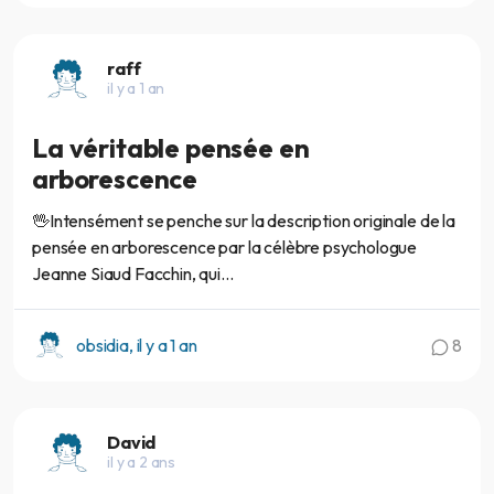
raff
il y a 1 an
La véritable pensée en
arborescence
🖖Intensément se penche sur la description originale de la
pensée en arborescence par la célèbre psychologue
Jeanne Siaud Facchin, qui...
obsidia, il y a 1 an
8
David
il y a 2 ans