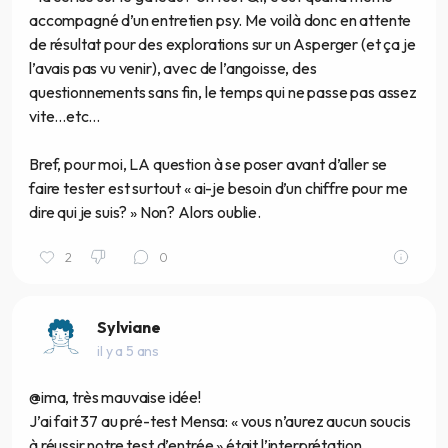
accompagné d’un entretien psy. Me voilà donc en attente
de résultat pour des explorations sur un Asperger (et ça je
l’avais pas vu venir), avec de l’angoisse, des
questionnements sans fin, le temps qui ne passe pas assez
vite...etc...
Bref, pour moi, LA question à se poser avant d’aller se
faire tester est surtout « ai-je besoin d’un chiffre pour me
dire qui je suis? » Non? Alors oublie.
2
0
Sylviane
il y a 5 ans
@ima, très mauvaise idée!
J’ai fait 37 au pré-test Mensa: « vous n’aurez aucun soucis
à réussir notre test d’entrée » était l’interprétation