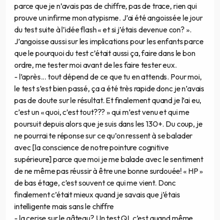
parce que je n’avais pas de chiffre, pas de trace, rien qui
prouve un infirme mon atypisme. J’ai été angoissée le jour
du test suite à l’idée flash « et si j’étais devenue con? ».
J’angoisse aussi sur les implications pour les enfants parce
que le pourquoi du test c’était aussi ça, faire dans le bon
ordre, me tester moi avant de les faire tester eux.
- l’après... tout dépend de ce que tu en attends. Pour moi,
le test s’est bien passé, ça a été très rapide donc je n’avais
pas de doute sur le résultat. Et finalement quand je l’ai eu,
c’est un « quoi, c’est tout??? » qui m’est venu et qui me
poursuit depuis alors que je suis dans les 130+. Du coup, je
ne pourrai te réponse sur ce qu’on ressent à se balader
avec [la conscience de notre pointure cognitive
supérieure] parce que moi je me balade avec le sentiment
de ne même pas réussir à être une bonne surdouée! « HP »
de bas étage, c’est souvent ce qui me vient. Donc
finalement c’était mieux quand je savais que j’étais
intelligente mais sans le chiffre
- la cerise sur le gâteau? Un test QI, c’est quand même