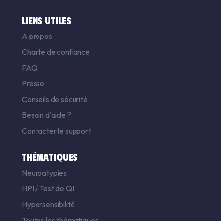
LIENS UTILES
A propos
Charte de confiance
FAQ
Presse
Conseils de sécurité
Besoin d'aide ?
Contacter le support
THÉMATIQUES
Neuroatypies
HPI
/
Test de QI
Hypersensibilité
Toutes les thématiques