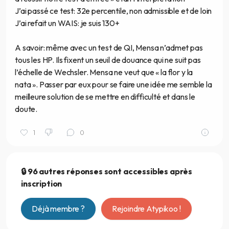
J’ai passé ce test: 32e percentile, non admissible et de loin
J’ai refait un WAIS: je suis 130+
A savoir: même avec un test de QI, Mensa n’admet pas
tous les HP. Ils fixent un seuil de douance qui ne suit pas
l’échelle de Wechsler. Mensa ne veut que « la flor y la
nata ». Passer par eux pour se faire une idée me semble la
meilleure solution de se mettre en difficulté et dans le
doute.
1
0
🔒 96 autres réponses sont accessibles après
inscription
Déjà membre ?
Rejoindre Atypikoo !