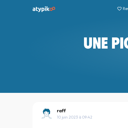
Re
UNE PI
raff
10 juin 2023 à 09:42