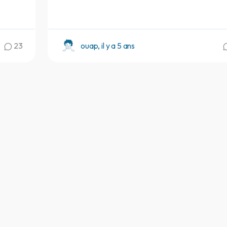
23
ouap, il y a 5 ans