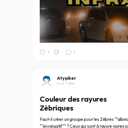
1
1
Atypiker
il y a 7 ans
Couleur des rayures
Zèbriques
Faut-il créer un groupe pour les Zèbres ""albin
""en négatif"" ? Ceux qui sont à rayure noires s