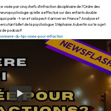
e visée par cinq chefs d’infraction disciplinaire de l’Ordre des
 neuropsychologie qu’elle a effectué sur des enfants double
uoi parle -t-on et cela peut-il arriver en France? Analyse et
percutant billet de la psychologue Stéphanie Aubertin sur le sujet.
es de podcast!
ionniere-du-hpi-visee-pour-infraction