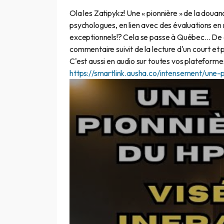
Ola les Zatipykz! Une « pionnière » de la douanc
psychologues, en lien avec des évaluations en
exceptionnels!? Cela se passe à Québec... De q
commentaire suivit de la lecture d'un court et 
C'est aussi en audio sur toutes vos plateform
https://smartlink.ausha.co/intensement/une-p