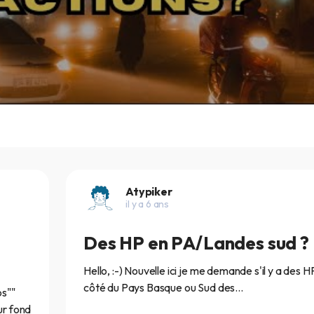
Atypiker
il y a 6 ans
Des HP en PA/Landes sud ?
Hello, :-) Nouvelle ici je me demande s'il y a des H
côté du Pays Basque ou Sud des...
os""
ur fond