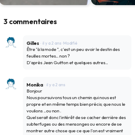
Applications de rencontre : un
« Mad skills » : 
modèle dépassé ?
norme pour des p
3 commentaires
professionnels ho
10 janv. 2025
2 mai 2024
Gilles
il y a 2 ans
· Modifié
Être "à la mode ", c'est un peu avoir le destin des
feuilles mortes... non ?
D'après Jean Guitton et quelques autres...
Monika
il y a 2 ans
Bonjour
Nous poursuivons tous un chemin qui nous est
propre et en même temps bien précis; que nous le
voulions ...ou non .
Quel serait donc l’intérêt de se cacher derrière des
subterfuges ou des mensonges ou encore de se
montrer autre chose que ce que l'on est vraiment