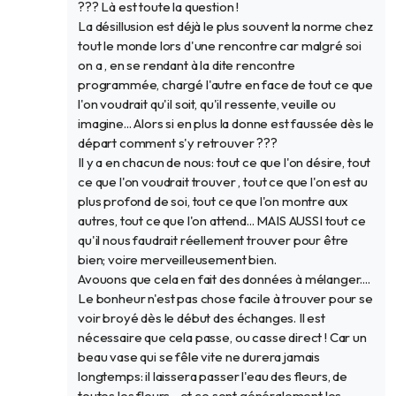
??? Là est toute la question !
La désillusion est déjà le plus souvent la norme chez
tout le monde lors d'une rencontre car malgré soi
on a , en se rendant à la dite rencontre
programmée, chargé l'autre en face de tout ce que
l'on voudrait qu'il soit, qu'il ressente, veuille ou
imagine... Alors si en plus la donne est faussée dès le
départ comment s'y retrouver ???
Il y a en chacun de nous: tout ce que l'on désire, tout
ce que l'on voudrait trouver , tout ce que l'on est au
plus profond de soi, tout ce que l'on montre aux
autres, tout ce que l'on attend... MAIS AUSSI tout ce
qu'il nous faudrait réellement trouver pour être
bien; voire merveilleusement bien.
Avouons que cela en fait des données à mélanger....
Le bonheur n'est pas chose facile à trouver pour se
voir broyé dès le début des échanges. Il est
nécessaire que cela passe, ou casse direct ! Car un
beau vase qui se fêle vite ne durera jamais
longtemps: il laissera passer l'eau des fleurs, de
toutes les fleurs....et ce sont généralement les