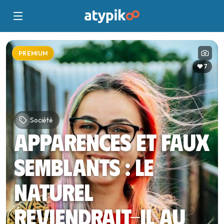
PREMIUM
7
Société
Apparences et faux
semblants : le
naturel
reviendrait-il au