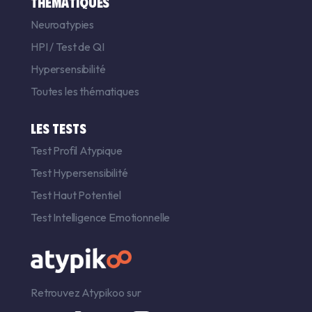
THÉMATIQUES
Neuroatypies
HPI
/
Test de QI
Hypersensibilité
Toutes les thématiques
LES TESTS
Test Profil Atypique
Test Hypersensibilité
Test Haut Potentiel
Test Intelligence Emotionnelle
Retrouvez Atypikoo sur