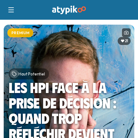
PREMIUM
21
Haut Potentiel
Les HPI face à la
prise de décision :
quand trop
réfléchir devient