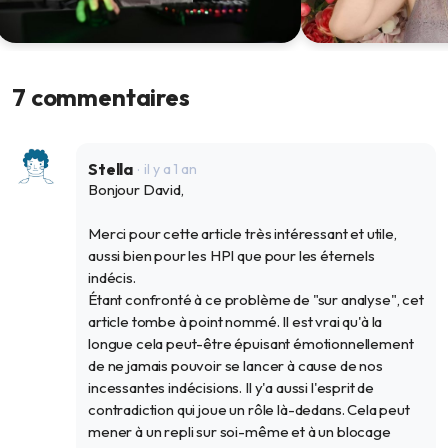
La face cachée du haut potentiel
Haut Potentiel Int
intellectuel
intelligent pour 
7 commentaires
2 juin 2025
18 nov. 2024
Stella
il y a 1 an
Bonjour David,
Merci pour cette article très intéressant et utile,
aussi bien pour les HPI que pour les éternels
indécis.
Étant confronté à ce problème de "sur analyse", cet
article tombe à point nommé. Il est vrai qu'à la
longue cela peut-être épuisant émotionnellement
de ne jamais pouvoir se lancer à cause de nos
incessantes indécisions. Il y'a aussi l'esprit de
contradiction qui joue un rôle là-dedans. Cela peut
mener à un repli sur soi-même et à un blocage