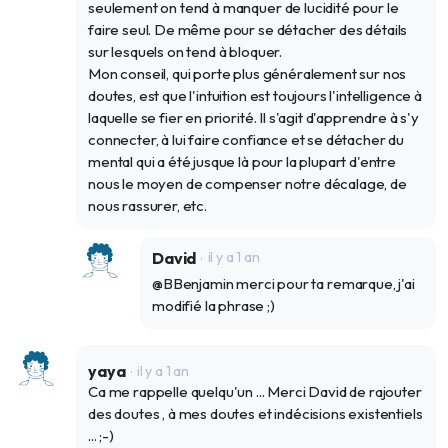
seulement on tend à manquer de lucidité pour le
faire seul. De même pour se détacher des détails
sur lesquels on tend à bloquer.
Mon conseil, qui porte plus généralement sur nos
doutes, est que l'intuition est toujours l'intelligence à
laquelle se fier en priorité. Il s'agit d'apprendre à s'y
connecter, à lui faire confiance et se détacher du
mental qui a été jusque là pour la plupart d'entre
nous le moyen de compenser notre décalage, de
nous rassurer, etc.
David
il y a 1 an
@BBenjamin merci pour ta remarque, j'ai
modifié la phrase ;)
yaya
il y a 1 an
Ca me rappelle quelqu'un ... Merci David de rajouter
des doutes , à mes doutes et indécisions existentiels
... ;-)