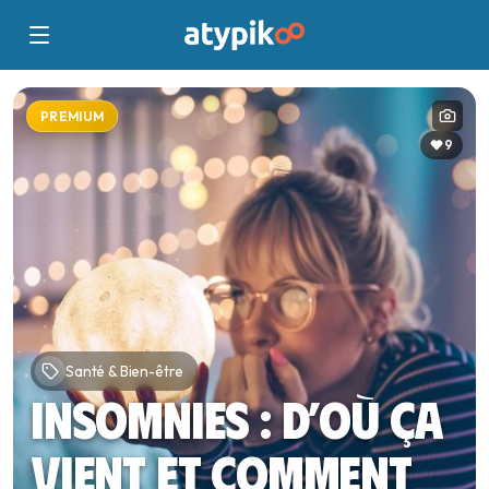
PREMIUM
9
Santé & Bien-être
Insomnies : d’où ça
vient et comment