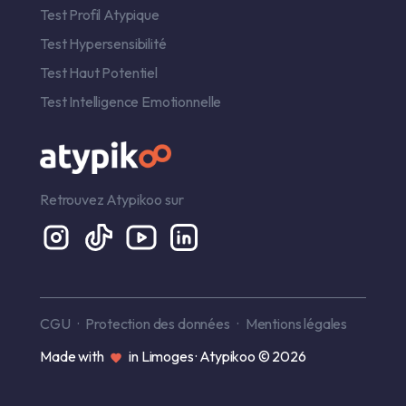
Test Profil Atypique
Test Hypersensibilité
Test Haut Potentiel
Test Intelligence Emotionnelle
Retrouvez Atypikoo sur
CGU
Protection des données
Mentions légales
Made with
in Limoges · Atypikoo © 2026