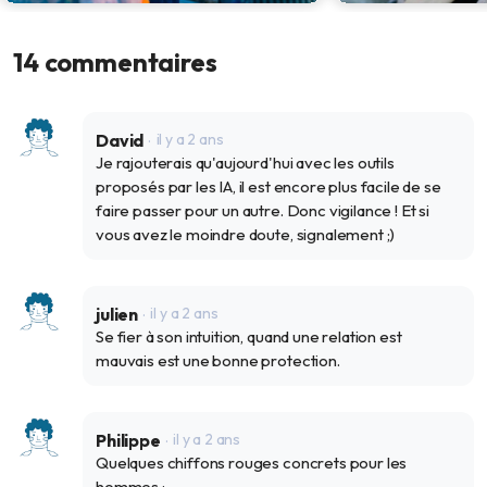
Seuls... avec du monde autour
L'ère de l’intelli
conscience
14 commentaires
7 juil. 2025
1 juil. 2025
David
il y a 2 ans
Je rajouterais qu'aujourd'hui avec les outils
proposés par les IA, il est encore plus facile de se
faire passer pour un autre. Donc vigilance ! Et si
vous avez le moindre doute, signalement ;)
julien
il y a 2 ans
Se fier à son intuition, quand une relation est
mauvais est une bonne protection.
Philippe
il y a 2 ans
Quelques chiffons rouges concrets pour les
hommes :