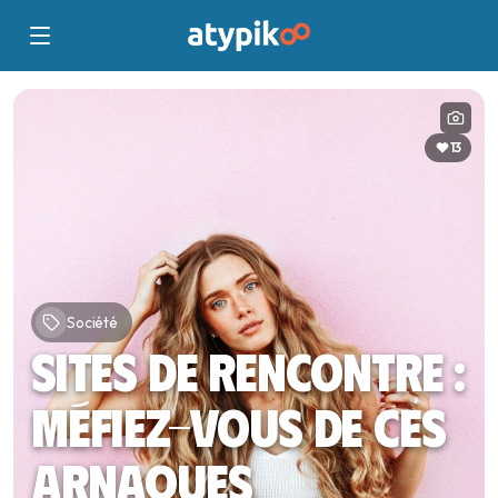
13
Société
Sites de rencontre :
méfiez-vous de ces
arnaques