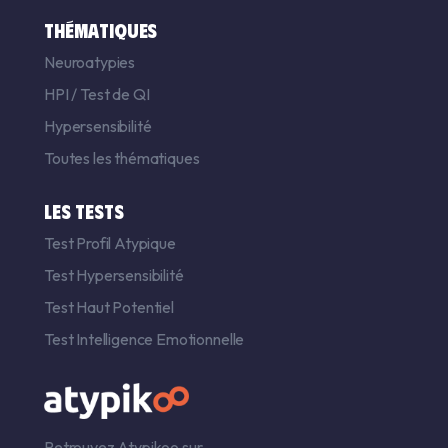
THÉMATIQUES
Neuroatypies
HPI
/
Test de QI
Hypersensibilité
Toutes les thématiques
LES TESTS
Test Profil Atypique
Test Hypersensibilité
Test Haut Potentiel
Test Intelligence Emotionnelle
Retrouvez Atypikoo sur