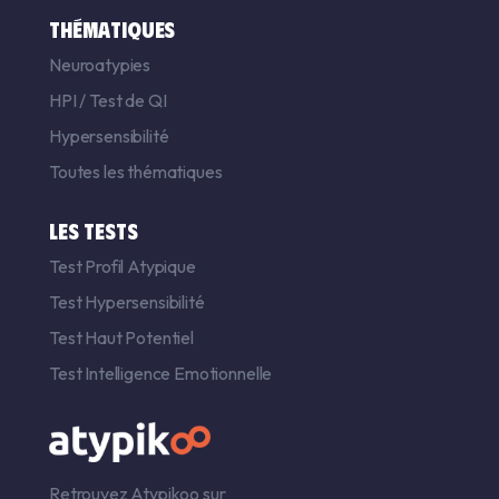
THÉMATIQUES
Neuroatypies
HPI
/
Test de QI
Hypersensibilité
Toutes les thématiques
LES TESTS
Test Profil Atypique
Test Hypersensibilité
Test Haut Potentiel
Test Intelligence Emotionnelle
Retrouvez Atypikoo sur