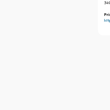
34
Pri
htt