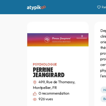
Re
Dep
cli
ori
thé
pro
pro
cer
PSYCHOLOGUE
PERRINE
phy
JEANGIRARD
l'e
499, Rue de Thomassy,
Montpellier, FR
H
0
recommendation
926 vues
B