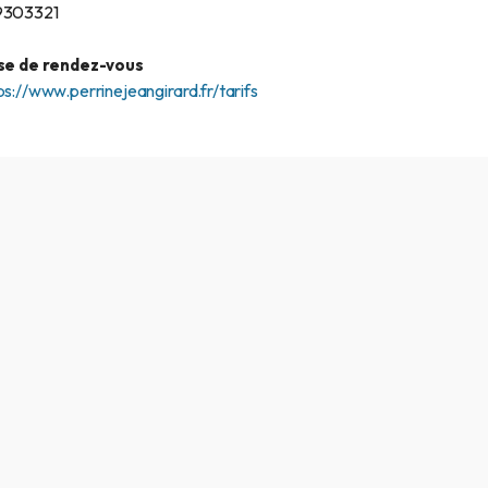
9303321
se de rendez-vous
ps://www.perrinejeangirard.fr/tarifs