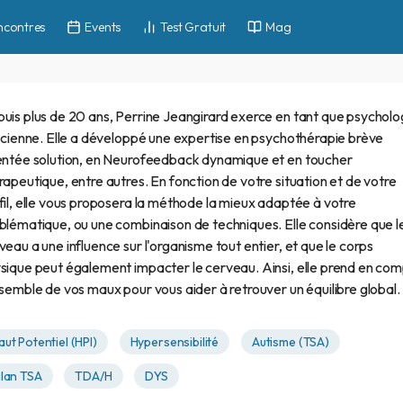
ncontres
Events
Test Gratuit
Mag
uis plus de 20 ans, Perrine Jeangirard exerce en tant que psychol
nicienne. Elle a développé une expertise en psychothérapie brève
entée solution, en Neurofeedback dynamique et en toucher
rapeutique, entre autres. En fonction de votre situation et de votre
fil, elle vous proposera la méthode la mieux adaptée à votre
blématique, ou une combinaison de techniques. Elle considère que l
veau a une influence sur l'organisme tout entier, et que le corps
sique peut également impacter le cerveau. Ainsi, elle prend en co
nsemble de vos maux pour vous aider à retrouver un équilibre global.
aut Potentiel (HPI)
Hypersensibilité
Autisme (TSA)
ilan TSA
TDA/H
DYS