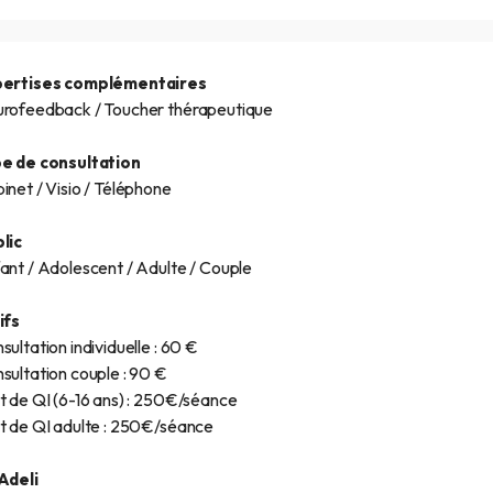
pertises complémentaires
rofeedback / Toucher thérapeutique
e de consultation
inet / Visio / Téléphone
lic
ant / Adolescent / Adulte / Couple
ifs
sultation individuelle : 60 €
sultation couple : 90 €
t de QI (6-16 ans) : 250€/séance
t de QI adulte : 250€/séance
Adeli