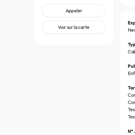
Appeler
Ex
Voir sur la carte
Neu
Typ
Cab
Pub
Enf
Tar
Con
Con
Tes
Tes
N° 