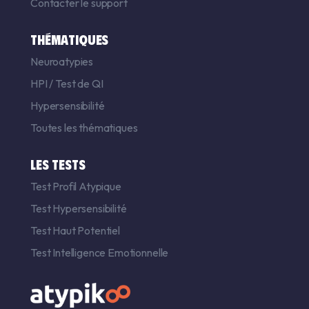
Contacter le support
THÉMATIQUES
Neuroatypies
HPI
/
Test de QI
Hypersensibilité
Toutes les thématiques
LES TESTS
Test Profil Atypique
Test Hypersensibilité
Test Haut Potentiel
Test Intelligence Emotionnelle