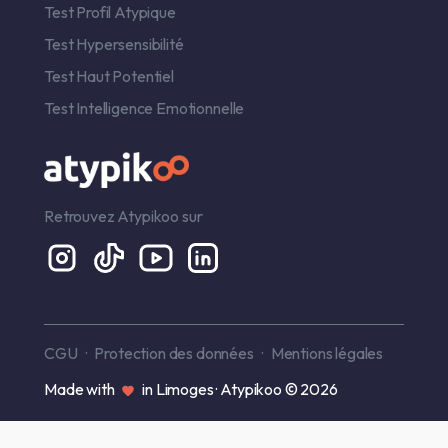
Test Profil Atypique
Test Hypersensibilité
Test Haut Potentiel
Test Intelligence Emotionnelle
Retrouvez Atypikoo sur
CGU
Protection des données
Mentions légales
Made with
in Limoges · Atypikoo © 2026