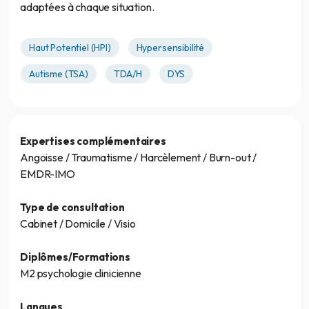
adaptées à chaque situation.
Haut Potentiel (HPI)
Hypersensibilité
Autisme (TSA)
TDA/H
DYS
Expertises complémentaires
Angoisse / Traumatisme / Harcèlement / Burn-out /
EMDR-IMO
Type de consultation
Cabinet / Domicile / Visio
Diplômes/Formations
M2 psychologie clinicienne
Langues