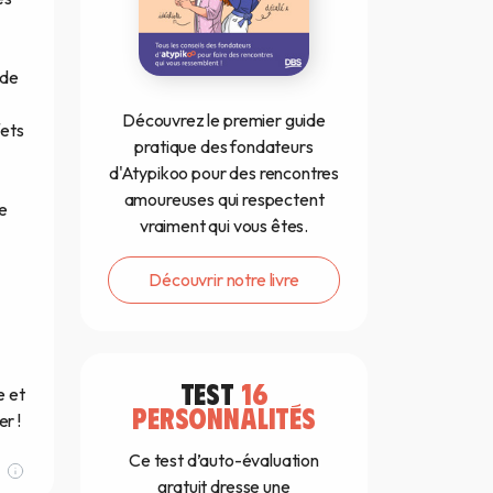
 de
Découvrez le premier guide
fets
pratique des fondateurs
d'Atypikoo pour des rencontres
amoureuses qui respectent
re
vraiment qui vous êtes.
Découvrir notre livre
TEST
16
e et
PERSONNALITÉS
r !
Ce test d’auto-évaluation
gratuit dresse une