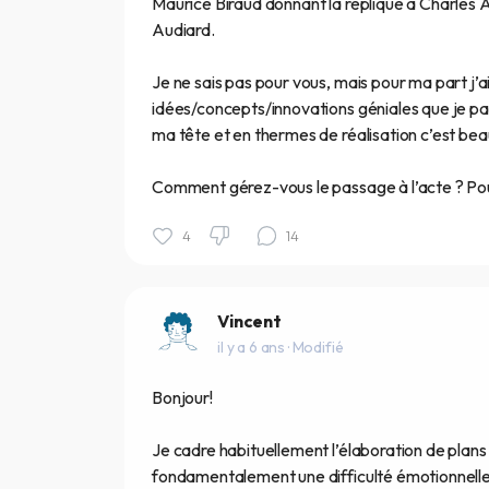
Maurice Biraud donnant la réplique à Charles A
Audiard.
Je ne sais pas pour vous, mais pour ma part j’
idées/concepts/innovations géniales que je pa
ma tête et en thermes de réalisation c’est bea
Comment gérez-vous le passage à l’acte ? Po
4
14
Vincent
il y a 6 ans
· Modifié
Bonjour!
Je cadre habituellement l’élaboration de plans
fondamentalement une difficulté émotionnelle. 