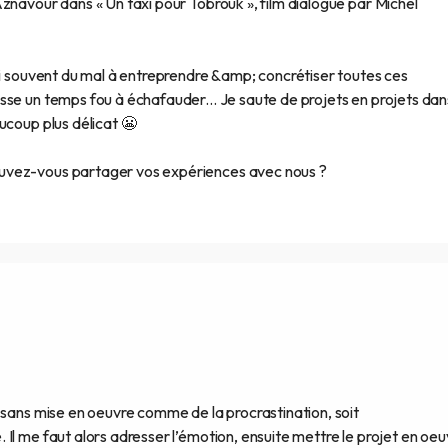
znavour dans « Un taxi pour Tobrouk », film dialogué par Michel
ai souvent du mal à entreprendre &amp; concrétiser toutes ces
sse un temps fou à échafauder... Je saute de projets en projets dan
ucoup plus délicat 😬
uvez-vous partager vos expériences avec nous ?
 sans mise en oeuvre comme de la procrastination, soit
Il me faut alors adresser l’émotion, ensuite mettre le projet en oeu