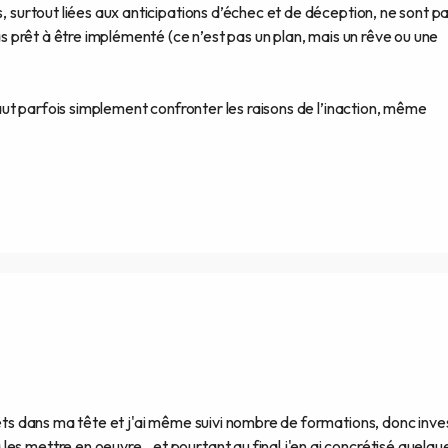
s, surtout liées aux anticipations d’échec et de déception, ne sont p
pas prêt à être implémenté (ce n’est pas un plan, mais un rêve ou une
 faut parfois simplement confronter les raisons de l’inaction, même
jets dans ma tête et j'ai même suivi nombre de formations, donc inve
es mettre en oeuvre...et pourtant au final j'en ai concrétisé quelqu