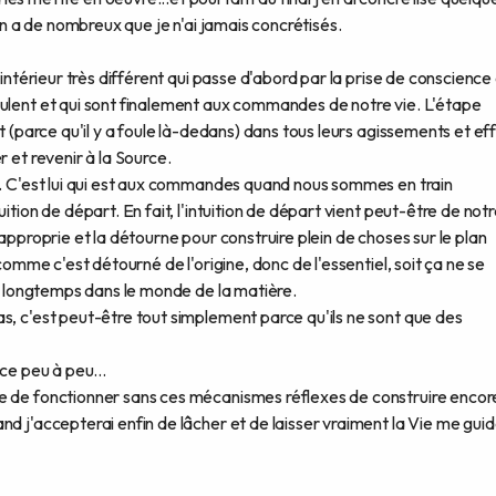
 en a de nombreux que je n'ai jamais concrétisés.
 intérieur très différent qui passe d'abord par la prise de conscience
pulent et qui sont finalement aux commandes de notre vie. L'étape
t (parce qu'il y a foule là-dedans) dans tous leurs agissements et ef
 et revenir à la Source.
". C'est lui qui est aux commandes quand nous sommes en train
ition de départ. En fait, l'intuition de départ vient peut-être de not
'approprie et la détourne pour construire plein de choses sur le plan
 comme c'est détourné de l'origine, donc de l'essentiel, soit ça ne se
ès longtemps dans le monde de la matière.
s, c'est peut-être tout simplement parce qu'ils ne sont que des
ce peu à peu...
e de fonctionner sans ces mécanismes réflexes de construire encor
d j'accepterai enfin de lâcher et de laisser vraiment la Vie me guide