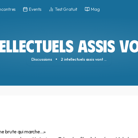
ncontres
Events
Test Gratuit
Mag
TELLECTUELS ASSIS VON
Discussions
2 intellectuels assis vont ...
une brute qui marche...»