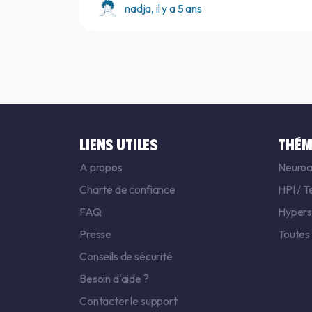
nadja, il y a 5 ans
LIENS UTILES
THÉM
A propos
Neuroa
Charte de confiance
HPI
/
T
FAQ
Hyperse
Presse
Toutes
Conseils de sécurité
Besoin d'aide ?
Contacter le support