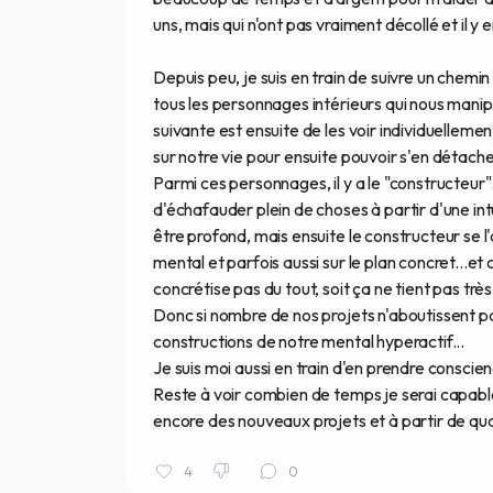
uns, mais qui n'ont pas vraiment décollé et il y
Depuis peu, je suis en train de suivre un chemin
tous les personnages intérieurs qui nous mani
suivante est ensuite de les voir individuellemen
sur notre vie pour ensuite pouvoir s'en détacher
Parmi ces personnages, il y a le "constructeur
d'échafauder plein de choses à partir d'une intu
être profond, mais ensuite le constructeur se l
mental et parfois aussi sur le plan concret...et
concrétise pas du tout, soit ça ne tient pas tr
Donc si nombre de nos projets n'aboutissent pa
constructions de notre mental hyperactif...
Je suis moi aussi en train d'en prendre conscien
Reste à voir combien de temps je serai capabl
encore des nouveaux projets et à partir de quan
4
0