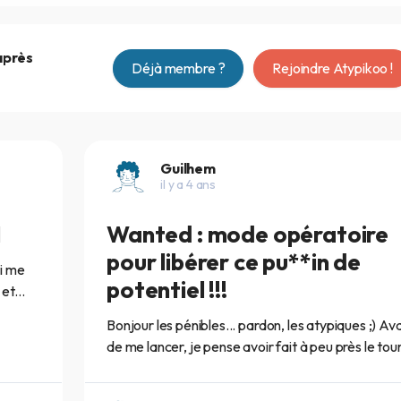
après
Déjà membre ?
Rejoindre Atypikoo !
Guilhem
il y a 4 ans
I
Wanted : mode opératoire
pour libérer ce pu**in de
ui me
potentiel !!!
et...
Bonjour les pénibles... pardon, les atypiques ;) Av
de me lancer, je pense avoir fait à peu près le tour.