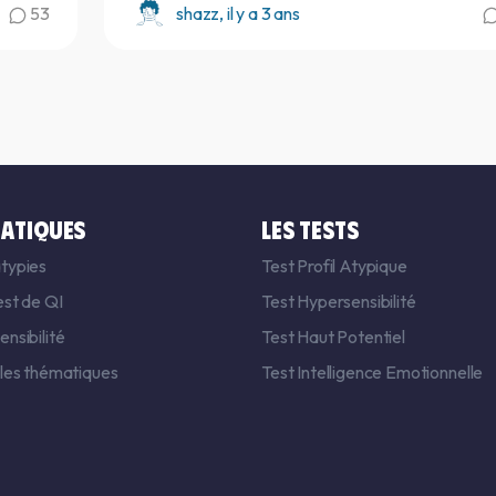
53
shazz, il y a 3 ans
ATIQUES
LES TESTS
typies
Test Profil Atypique
est de QI
Test Hypersensibilité
nsibilité
Test Haut Potentiel
 les thématiques
Test Intelligence Emotionnelle