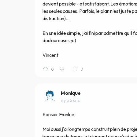
devient possible - et satisfaisant. Les émotion
les seules causes. Parfois, le plan n’est juste 
distraction)...
En une idée simple, j’ai fini par admettre qu’il
douloureuses ;o)
Vincent
0
0
Monique
il y a 6 ans
Bonsoir Frankie,
Moi aussi j'ai longtemps construit plein de pro
beaucoup de temps et d'argent pour m'aider à l