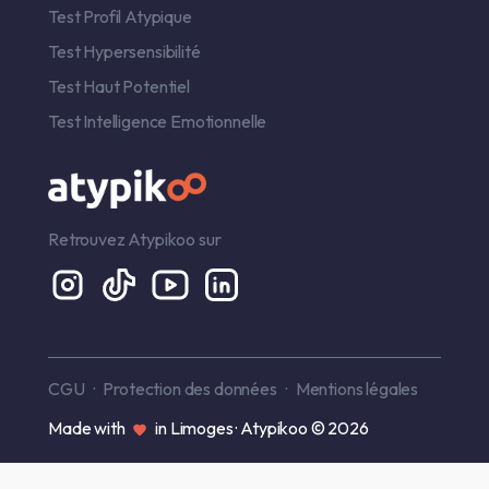
Test Profil Atypique
Test Hypersensibilité
Test Haut Potentiel
Test Intelligence Emotionnelle
Retrouvez Atypikoo sur
CGU
Protection des données
Mentions légales
Made with
in Limoges · Atypikoo © 2026