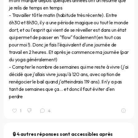
m'ont marqué depuis quelques années ont un résumé que
je relis de temps en temps
- Travailler tôt le matin (habitude très récente). Entre
6h30 et 8h30, il y a une période magique ou tout le monde
dort, et ou l'esprit qui vient de se réveiller est dans un état
qui permet de passer en "flow" facilement (en tout cas
pour moi !). Donc je fais l'équivalent d'une journée de
travail en 2 heures. Et après je commence ma journée (par
du yoga généralement)
- Compter le nombre de semaines qui me reste à vivre (j'ai
décidé que j'allais vivre jusqu'à 120 ans, avec option de
renégocier le bail quand j'atteindrais 119 ans). Il n'y a pas
tant de semaines que ça... et donc il faut éviter d'en
perdre
1
4
🔒 4 autres réponses sont accessibles après