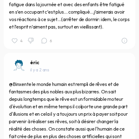
fatigue dans la journée et avec des enfants être fatigué
en s’en occupant c’est plus… compliqué…j’aimerais avoir
vos réactions à ce sujet…(arrêter de dormir: idem, le corps
et l’esprit n’aiment pas, surtout en vieillissant).
4
6
éric
il y a 2 ans
@Binxente le monde humain est rempli de rêves et de
fantasmes des plus nobles aux plus bizarres. On sait
depuis longtemps que le rêve est un formidable moteur
d'évolution et en même temps il colporte une grande part
d'illusions et en cela il y a toujours un prix à payer soit pour
parvenir à réaliser ses rêves, soit à désirer changer la
réalité des choses. On constate aussi que l'humain de ce
fait crée de plus en plus des choses artificielles qui sont