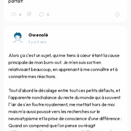
parfait!
4
0
Gwenolé
il y a 4 ans
Alors ça c'est un sujet, qui me tiens à cœur étant la cause
principale de mon burn-out. Je m'en suis sorti en
relativisant beaucoup, en apprenant à me connaître et à
connaitre mes réactions.
Tout d'abord le décalage entre tout ces petits défauts, et
l'apparente nonchalance du reste du monde qui à souvent
l''air de s'en foutre royalement, me mettait hors de moi
mais m'a aussi poussé vers les recherches sur le
neuroatypisme et la prise de conscience d'une différence :
Quand on comprend que l'on pense ou réagit