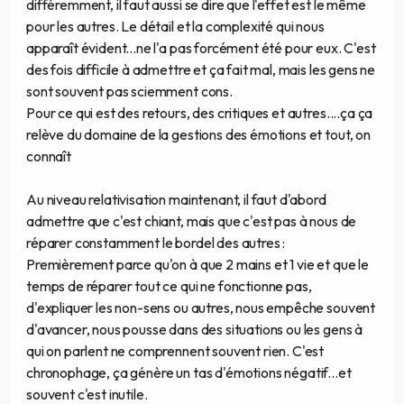
différemment, il faut aussi se dire que l'effet est le même
pour les autres. Le détail et la complexité qui nous
apparaît évident...ne l'a pas forcément été pour eux. C'est
des fois difficile à admettre et ça fait mal, mais les gens ne
sont souvent pas sciemment cons.
Pour ce qui est des retours, des critiques et autres....ça ça
relève du domaine de la gestions des émotions et tout, on
connaît
Au niveau relativisation maintenant, il faut d'abord
admettre que c'est chiant, mais que c'est pas à nous de
réparer constamment le bordel des autres :
Premièrement parce qu'on à que 2 mains et 1 vie et que le
temps de réparer tout ce qui ne fonctionne pas,
d'expliquer les non-sens ou autres, nous empêche souvent
d'avancer, nous pousse dans des situations ou les gens à
qui on parlent ne comprennent souvent rien. C'est
chronophage, ça génère un tas d'émotions négatif...et
souvent c'est inutile.