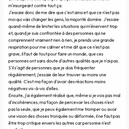
m'insurgeant contre tout ça.
J'essaie donc de me dire que c'est ainsi et que ce n'est pas
moi qui vais changer les gens, la majorité domine. J'essaie
quand-même de limiter les situations qui m'énervent trop
et, quand je suis confrontée à des personnes qui ne
comprennent vraiment rien à rien, je prends une grande
respiration pour me calmer et me dit que ce n'est pas
grave, il faut de tout pour faire un monde, que ces
personnes ont sans doute d'autres qualités que je n'ai pas.
S'il s'agit de personnes que je dois fréquenter
régulièrement, j'essaie de leur trouver au moins une
qualité. C'est ma façon d'avoir des réactions moins
négatives vis-à-vis d'elles.
Ensuite, j'ai également réalisé que, même si je vois pas mal
d'incohérences, ma façon de percevoir les choses n'est
pas la seule, que je peux également me tromper ou avoir
une vision des choses tronquée ou déformée, il ne faut pas
être trop critique envers les autres car personne n'est