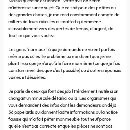
Mais la question est lancée . Votre avis de zèbre
m'intéresse sur ce sujet. Que ce soit pour des petites ou
des grandes choses, je me rend constamment compte de
milliers de trucs ridicules ou mal fait qui emmène
inlassablement vers des pertes de temps, d'argent, de
tout ce que vous voulez.
Les gens "normaux" à qui je demande ne voient parfois
même pas où est le problème ou me disent que je me
plaint trop que je n'ai qu'à le faire moi même (ce que je fais
constamment des que c'est possible) ou d'autres réponses
vaines et désuètes.
Je parle de ceux qui font des job littéralement inutile si on
changait un minuscule détail ici ou la. Les organismes qui
vous demandent des infos dont les demandeurs on déjà
36 papelards qui donnent ladite informations ou la notice
fausse qui m'a fait péter mon meuble tout neuf parce
qu'elle n'est pas correcte et que les pièces ne sont pas