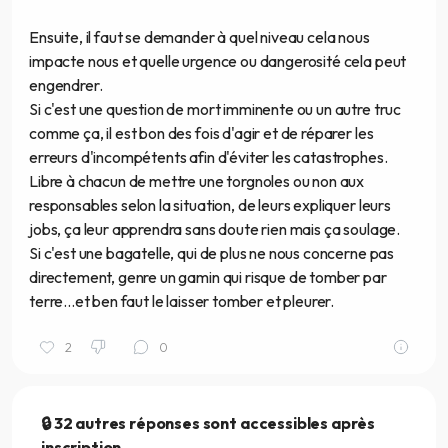
Ensuite, il faut se demander à quel niveau cela nous
impacte nous et quelle urgence ou dangerosité cela peut
engendrer.
Si c'est une question de mort imminente ou un autre truc
comme ça, il est bon des fois d'agir et de réparer les
erreurs d'incompétents afin d'éviter les catastrophes.
Libre à chacun de mettre une torgnoles ou non aux
responsables selon la situation, de leurs expliquer leurs
jobs, ça leur apprendra sans doute rien mais ça soulage.
Si c'est une bagatelle, qui de plus ne nous concerne pas
directement, genre un gamin qui risque de tomber par
terre...et ben faut le laisser tomber et pleurer.
2
0
🔒 32 autres réponses sont accessibles après
inscription