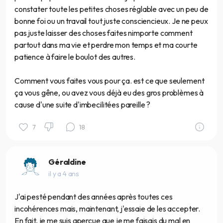
constater toute les petites choses réglable avec un peu de
bonne foi ou un travail tout juste consciencieux. Je ne peux
pas juste laisser des choses faites nimporte comment
partout dans ma vie et perdre mon temps et ma courte
patience à faire le boulot des autres.
Comment vous faites vous pour ça. est ce que seulement
ça vous gêne, ou avez vous déjà eu des gros problèmes à
cause d'une suite d'imbecilitées pareille ?
7
18
Géraldine
il y a 4 ans
J'ai pesté pendant des années après toutes ces
incohérences mais, maintenant, j'essaie de les accepter.
En fait, je me suis aperçue que je me faisais du mal en