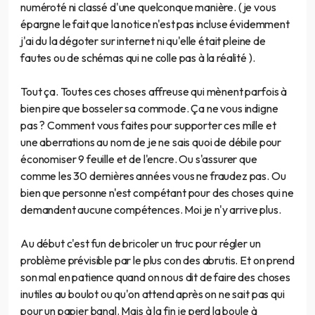
numéroté ni classé d'une quelconque manière. (je vous
épargne le fait que la notice n'est pas incluse évidemment
j'ai du la dégoter sur internet ni qu'elle était pleine de
fautes ou de schémas qui ne colle pas à la réalité ).
Tout ça. Toutes ces choses affreuse qui mènent parfois à
bien pire que bosseler sa commode. Ça ne vous indigne
pas ? Comment vous faites pour supporter ces mille et
une aberrations au nom de je ne sais quoi de débile pour
économiser 9 feuille et de l'encre. Ou s'assurer que
comme les 30 dernières années vous ne fraudez pas. Ou
bien que personne n'est compétant pour des choses qui ne
demandent aucune compétences. Moi je n'y arrive plus.
Au début c'est fun de bricoler un truc pour régler un
problème prévisible par le plus con des abrutis. Et on prend
son mal en patience quand on nous dit de faire des choses
inutiles au boulot ou qu'on attend après on ne sait pas qui
pour un papier banal. Mais à la fin je perd la boule à