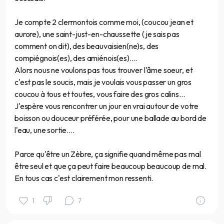
Je compte 2 clermontois comme moi, (coucou jean et
aurore), une saint-just-en-chaussette (je sais pas
comment on dit), des beauvaisien(ne)s, des
compiégnois(es), des amiénois(es)....
Alors nous ne voulons pas tous trouver l'âme soeur, et
c'est pas le soucis, mais je voulais vous passer un gros
coucou à tous et toutes, vous faire des gros calins...
J'espère vous rencontrer un jour en vrai autour de votre
boisson ou douceur préférée, pour une ballade au bord de
l'eau, une sortie....
Parce qu'être un Zèbre, ça signifie quand même pas mal
être seul et que ça peut faire beaucoup beaucoup de mal.
En tous cas c'est clairement mon ressenti.
1
7