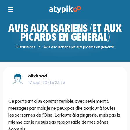
AVIS AUX ISARIENS (ET AUX
PICARDS EN GÉNÉRAL)
Discussions
Avis aux isariens (et aux picards en général)
olivhood
17 sept. 2021 à 23:26
Ce post part d'un constat terrible: avec seulement 5
messages par mois je ne peux pas dire bonjour à toutes
les personnes de l’Oise. La faute à la pingrerie, mais pas la
mienne car je ne suis pas responsable de mes gênes
écossais.