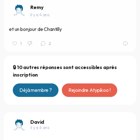
Remy
il y a 4 ans
et un bonjour de Chantilly
1
2
🔒 10 autres réponses sont accessibles après
inscription
Déjà membre ?
Rejoindre Atypikoo !
David
il y a 6 ans