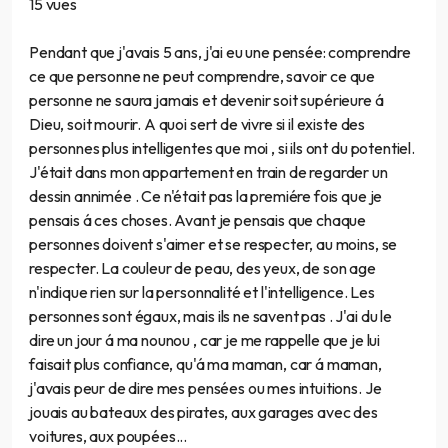
15 vues
Pendant que j'avais 5 ans, j'ai eu une pensée: comprendre
ce que personne ne peut comprendre, savoir ce que
personne ne saura jamais et devenir soit supérieure á
Dieu, soit mourir. A quoi sert de vivre si il existe des
personnes plus intelligentes que moi , si ils ont du potentiel.
J'était dans mon appartement en train de regarder un
dessin annimée . Ce n'était pas la premiére fois que je
pensais á ces choses. Avant je pensais que chaque
personnes doivent s'aimer et se respecter, au moins, se
respecter. La couleur de peau, des yeux, de son age
n'indique rien sur la personnalité et l'intelligence. Les
personnes sont égaux, mais ils ne savent pas . J'ai du le
dire un jour á ma nounou , car je me rappelle que je lui
faisait plus confiance, qu'á ma maman, car á maman,
j'avais peur de dire mes pensées ou mes intuitions. Je
jouais au bateaux des pirates, aux garages avec des
voitures, aux poupées...