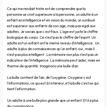
Ce qui me rendait triste est de comprendre que la
personne se croit superieure a la personne, un adulte á un
enfant en intelligence et en vision du monde, un surdoué
est superieur aux enfants de son age, mais pas egal aux
adultes. Je savais que c est faux. L'age est juste le chiffre
biologique du corps. Ce n'est pas le chiffre de l'esprit. Un
adulte est un enfant ont le meme niveau d'intelligence . Un
adulte á plus de connaissances qu'un enfant, oui , mais il
n'est pas plus intelligent . La mémoire non plus n'est pas un
indicateur de l'intelligence. La mémoire peut aider, mais en
therme de quantité. Imaginons une bulle d'air.
La bulle contient de l'air, de l'oxygéne. Oxygene c est
l'informations, ce qui est á l interieur, et la bulle c'est se qui
tient l'information.
Un adulte á une bulle plus grande que un enfant. Et il a plus
de connaissance.