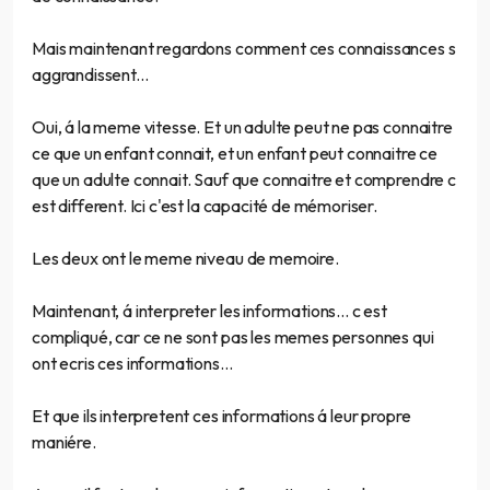
Mais maintenant regardons comment ces connaissances s
aggrandissent...
Oui, á la meme vitesse. Et un adulte peut ne pas connaitre
ce que un enfant connait, et un enfant peut connaitre ce
que un adulte connait. Sauf que connaitre et comprendre c
est different. Ici c'est la capacité de mémoriser.
Les deux ont le meme niveau de memoire.
Maintenant, á interpreter les informations... c est
compliqué, car ce ne sont pas les memes personnes qui
ont ecris ces informations...
Et que ils interpretent ces informations á leur propre
maniére.