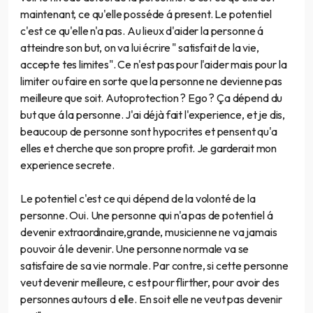
maintenant, ce qu'elle posséde á present. Le potentiel
c'est ce qu'elle n'a pas. Au lieux d'aider la personne á
atteindre son but, on va lui écrire " satisfait de la vie,
accepte tes limites". Ce n'est pas pour l'aider mais pour la
limiter ou faire en sorte que la personne ne devienne pas
meilleure que soit. Autoprotection ? Ego ? Ça dépend du
but que á la personne. J'ai déjà fait l'experience, et je dis,
beaucoup de personne sont hypocrites et pensent qu'a
elles et cherche que son propre profit. Je garderait mon
experience secrete.
Le potentiel c'est ce qui dépend de la volonté de la
personne. Oui. Une personne qui n'a pas de potentiel á
devenir extraordinaire,grande, musicienne ne va jamais
pouvoir á le devenir. Une personne normale va se
satisfaire de sa vie normale. Par contre, si cette personne
veut devenir meilleure, c est pour flirther, pour avoir des
personnes autours d elle. En soit elle ne veut pas devenir