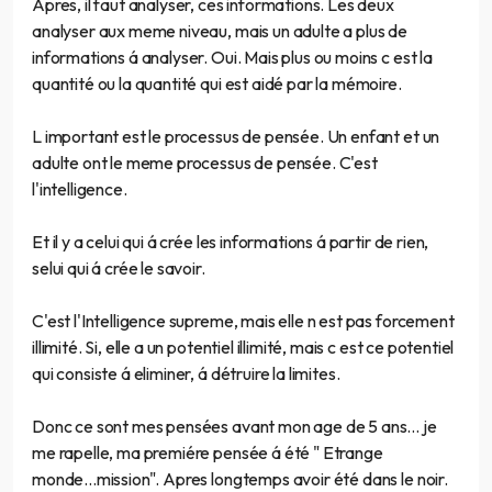
Apres, il faut analyser, ces informations. Les deux
analyser aux meme niveau, mais un adulte a plus de
informations á analyser. Oui. Mais plus ou moins c est la
quantité ou la quantité qui est aidé par la mémoire.
L important est le processus de pensée. Un enfant et un
adulte ont le meme processus de pensée. C'est
l'intelligence.
Et il y a celui qui á crée les informations á partir de rien,
selui qui á crée le savoir.
C'est l'Intelligence supreme, mais elle n est pas forcement
illimité. Si, elle a un potentiel illimité, mais c est ce potentiel
qui consiste á eliminer, á détruire la limites.
Donc ce sont mes pensées avant mon age de 5 ans... je
me rapelle, ma premiére pensée á été " Etrange
monde...mission". Apres longtemps avoir été dans le noir.