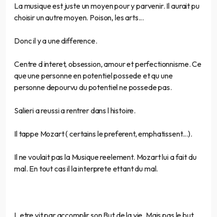
La musique est juste un moyen pour y parvenir. Il aurait pu
choisir un autre moyen. Poison, les arts...
Donc il y a une difference.
Centre d interet, obsession, amour et perfectionnisme. Ce
que une personne en potentiel possede et qu une
personne depourvu du potentiel ne possede pas.
Salieri a reussi a rentrer dans l histoire.
Il tappe Mozart ( certains le preferent, emphatissent...).
Il ne voulait pas la Musique reelement. Mozart lui a fait du
mal. En tout cas il la interprete ettant du mal.
L etre vit par accomplir son But de la vie. Mais pas le but