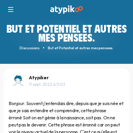
BUT ET POTENTIEL ET AUTRES
MES PENSEES.
Discussions
But et Potentiel et autres mes pensees.
Atypiker
11 sept. 2022 à 11:02
Bonjour. Souvent j'entendais dire, depuis que je suis née et
que je sais entendre et comprendre, cette phrase
érroné Soit on est génie á la naissance, soit pas. On ne
peut pas le devenir. Cette phrase est éronné car on peut
voir le niveau actuel de la personne. C'est ce qu'elle est