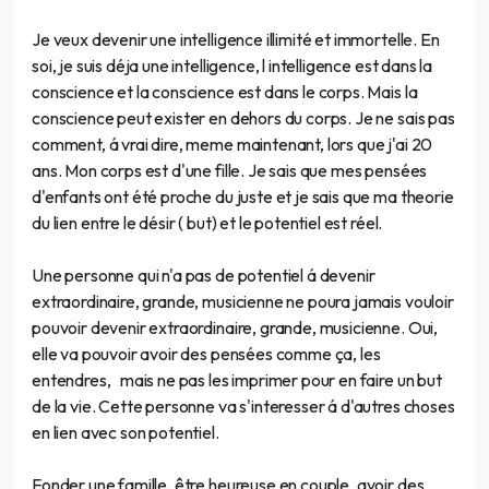
Je veux devenir une intelligence illimité et immortelle. En
soi, je suis déja une intelligence, l intelligence est dans la
conscience et la conscience est dans le corps. Mais la
conscience peut exister en dehors du corps. Je ne sais pas
comment, á vrai dire, meme maintenant, lors que j'ai 20
ans. Mon corps est d'une fille. Je sais que mes pensées
d'enfants ont été proche du juste et je sais que ma theorie
du lien entre le désir ( but) et le potentiel est réel.
Une personne qui n'a pas de potentiel á devenir
extraordinaire, grande, musicienne ne poura jamais vouloir
pouvoir devenir extraordinaire, grande, musicienne. Oui,
elle va pouvoir avoir des pensées comme ça, les
entendres, mais ne pas les imprimer pour en faire un but
de la vie. Cette personne va s'interesser á d'autres choses
en lien avec son potentiel.
Fonder une famille, être heureuse en couple, avoir des