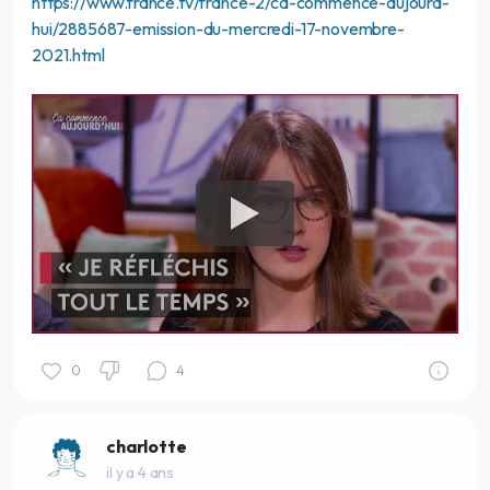
https://www.france.tv/france-2/ca-commence-aujourd-
hui/2885687-emission-du-mercredi-17-novembre-
2021.html
0
4
charlotte
il y a 4 ans