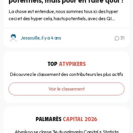
La chose est entendue, nous sommes tous ici des hyper
ceci et des hyper cela, hauts potentiels, avec des QI...
Jessouille, il y a 4 ans
31
TOP
ATYPIKERS
Découvrez le classement des contributeurs les plus actifs
Voir le classement
PALMARÈS
CAPITAL 2026
Atypikoo se classe 3e du palmarès Capital × Statista