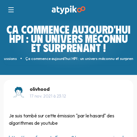
ÇA COMMENCE AUJOURD'HUI
HPI : UN UNIVERS MÉCONNU
ET SURPRENANT !
iscussions
Ça commence aujourd'hui HPI : un univers méconnu et surprenan
olivhood
17 nov. 2021 à 23:12
Je suis tombé sur cette émission "par le hasard" des
algorithmes de youtube