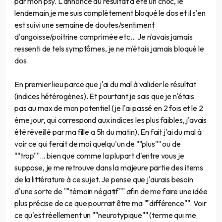
par mon psy. L'annonce du résultat a été un choc, le
lendemain je me suis complètement bloqué le dos et il s'en
est suivi une semaine de doutes/sentiment
d'angoisse/poitrine comprimée etc... Je n'avais jamais
ressenti de tels symptômes, je ne m'étais jamais bloqué le
dos.
En premier lieu parce que j'ai du mal à valider le résultat
(indices hétérogènes). Et pourtant je sais que je n'étais
pas au max de mon potentiel (je l'ai passé en 2 fois et le 2
ème jour, qui correspond aux indices les plus faibles, j'avais
été réveillé par ma fille a 5h du matin). En fait j'ai du mal à
voir ce qui ferait de moi quelqu'un de ""plus"" ou de
""trop""... bien que comme la plupart d'entre vous je
suppose, je me retrouve dans la majeure partie des items
de la littérature à ce sujet. Je pense que j'aurais besoin
d'une sorte de ""témoin négatif"" afin de me faire une idée
plus précise de ce que pourrait être ma ""différence"". Voir
ce qu'est réellement un ""neurotypique"" (terme qui me