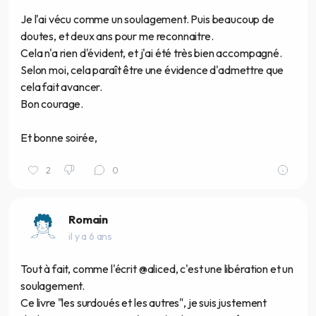
Je l'ai vécu comme un soulagement. Puis beaucoup de
doutes, et deux ans pour me reconnaitre.
Cela n'a rien d'évident, et j'ai été très bien accompagné.
Selon moi, cela paraît être une évidence d'admettre que
cela fait avancer.
Bon courage.
Et bonne soirée,
2
0
Romain
il y a 6 ans
Tout à fait, comme l'écrit @aliced, c'est une libération et un
soulagement.
Ce livre "les surdoués et les autres", je suis justement