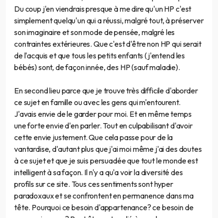
Du coup j'en viendrais presque à me dire qu'un HP c'est
simplement quelqu'un qui a réussi, malgré tout, à préserver
son imaginaire et son mode de pensée, malgré les
contraintes extérieures. Que c'est d'être non HP qui serait
de l'acquis et que tous les petits enfants (j'entend les
bébés) sont, de façon innée, des HP (sauf maladie).
En second lieu parce que je trouve très difficile d'aborder
ce sujet en famille ou avec les gens qui m'entourent.
J'avais envie de le garder pour moi. Et en même temps
une forte envie d'en parler. Tout en culpabilisant d'avoir
cette envie justement. Que cela passe pour de la
vantardise, d'autant plus que j'ai moi même j'ai des doutes
à ce sujet et que je suis persuadée que tout le monde est
intelligent à sa façon. Il n'y a qu'a voir la diversité des
profils sur ce site. Tous ces sentiments sont hyper
paradoxaux et se confrontent en permanence dans ma
tête. Pourquoi ce besoin d'appartenance? ce besoin de