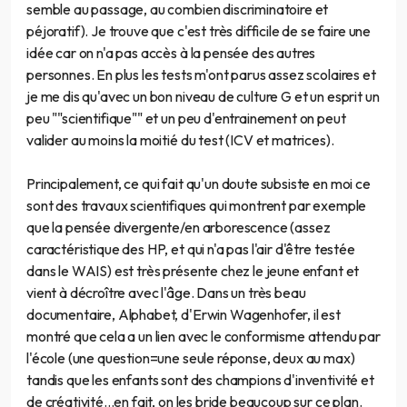
semble au passage, au combien discriminatoire et
péjoratif). Je trouve que c'est très difficile de se faire une
idée car on n'a pas accès à la pensée des autres
personnes. En plus les tests m'ont parus assez scolaires et
je me dis qu'avec un bon niveau de culture G et un esprit un
peu ""scientifique"" et un peu d'entrainement on peut
valider au moins la moitié du test (ICV et matrices).
Principalement, ce qui fait qu'un doute subsiste en moi ce
sont des travaux scientifiques qui montrent par exemple
que la pensée divergente/en arborescence (assez
caractéristique des HP, et qui n'a pas l'air d'être testée
dans le WAIS) est très présente chez le jeune enfant et
vient à décroître avec l'âge. Dans un très beau
documentaire, Alphabet, d'Erwin Wagenhofer, il est
montré que cela a un lien avec le conformisme attendu par
l'école (une question=une seule réponse, deux au max)
tandis que les enfants sont des champions d'inventivité et
de créativité...en fait, on les bride beaucoup sur ce plan.