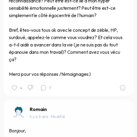
reconnaissance? Peut être est-ce lié à mon hyper
sensibilité émotionnelle justement? Peut être est-ce
simplement le côté égocentré de l'humain?
Bref, êtes-vous tous ok avec le concept de zèble, HP,
surdoué, appelez-le comme vous voudrez? Et cela vous
a-t-il aidé a avancer dans la vie (je ne suis pas du tout
épanouie dans mon travail)? Comment avez vous vécu
ça?
Merci pour vos réponses /témoignages:)
4
7
Romain
il y a 6 ans
· Modifié
Bonjour,