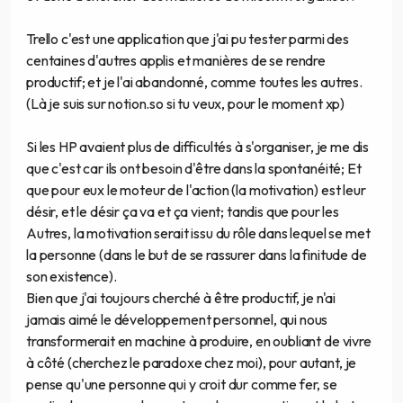
Trello c'est une application que j'ai pu tester parmi des
centaines d'autres applis et manières de se rendre
productif; et je l'ai abandonné, comme toutes les autres.
(Là je suis sur notion.so si tu veux, pour le moment xp)
Si les HP avaient plus de difficultés à s'organiser, je me dis
que c'est car ils ont besoin d'être dans la spontanéité; Et
que pour eux le moteur de l'action (la motivation) est leur
désir, et le désir ça va et ça vient; tandis que pour les
Autres, la motivation serait issu du rôle dans lequel se met
la personne (dans le but de se rassurer dans la finitude de
son existence).
Bien que j'ai toujours cherché à être productif, je n'ai
jamais aimé le développement personnel, qui nous
transformerait en machine à produire, en oubliant de vivre
à côté (cherchez le paradoxe chez moi), pour autant, je
pense qu'une personne qui y croit dur comme fer, se