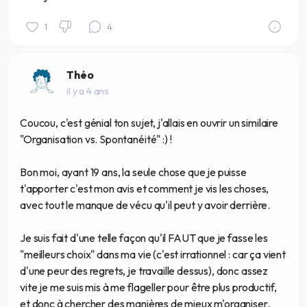
1
4
Théo
il y a 4 ans
Coucou, c'est génial ton sujet, j'allais en ouvrir un similaire
"Organisation vs. Spontanéité" :) !
Bon moi, ayant 19 ans, la seule chose que je puisse
t'apporter c'est mon avis et comment je vis les choses,
avec tout le manque de vécu qu'il peut y avoir derrière.
Je suis fait d'une telle façon qu'il FAUT que je fasse les
"meilleurs choix" dans ma vie (c'est irrationnel : car ça vient
d'une peur des regrets, je travaille dessus), donc assez
vite je me suis mis à me flageller pour être plus productif,
et donc à chercher des manières de mieux m'organiser.