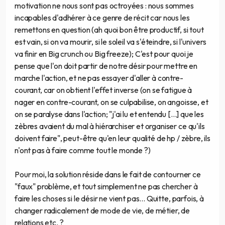
motivation ne nous sont pas octroyées : nous sommes
incapables d'adhérer à ce genre de récit car nous les
remettons en question (ah quoi bon être productif, si tout
est vain, si on va mourir, si le soleil va s'éteindre, si l'univers
va finir en Big crunch ou Big freeze); C'est pour quoi je
pense que l'on doit partir de notre désir pour mettre en
marche l'action, et ne pas essayer d'aller à contre-
courant, car on obtient l'effet inverse (on se fatigue à
nager en contre-courant, on se culpabilise, on angoisse, et
on se paralyse dans l'action; "j'ai lu et entendu [...] que les
zèbres avaient du mal à hiérarchiser et organiser ce qu'ils
doivent faire", peut-être qu'en leur qualité de hp / zèbre, ils
n'ont pas à faire comme tout le monde ?)
Pour moi, la solution réside dans le fait de contourner ce
"faux" problème, et tout simplement ne pas chercher à
faire les choses si le désir ne vient pas... Quitte, parfois, à
changer radicalement de mode de vie, de métier, de
relations etc. ?