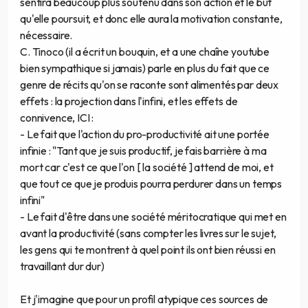
sentira beaucoup plus soutenu dans son action et le but
qu'elle poursuit, et donc elle aura la motivation constante,
nécessaire.
C. Tinoco (il a écrit un bouquin, et a une chaîne youtube
bien sympathique si jamais) parle en plus du fait que ce
genre de récits qu'on se raconte sont alimentés par deux
effets : la projection dans l'infini, et les effets de
connivence, ICI :
- Le fait que l'action du pro-productivité ait une portée
infinie : "Tant que je suis productif, je fais barrière à ma
mort car c'est ce que l'on [ la société ] attend de moi, et
que tout ce que je produis pourra perdurer dans un temps
infini"
- Le fait d'être dans une société méritocratique qui met en
avant la productivité (sans compter les livres sur le sujet,
les gens qui te montrent à quel point ils ont bien réussi en
travaillant dur dur)
Et j'imagine que pour un profil atypique ces sources de