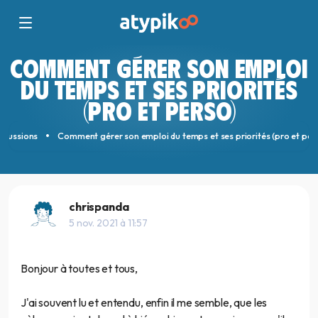
COMMENT GÉRER SON EMPLOI
DU TEMPS ET SES PRIORITÉS
(PRO ET PERSO)
scussions
Comment gérer son emploi du temps et ses priorités (pro et per
chrispanda
5 nov. 2021 à 11:57
Bonjour à toutes et tous,
J'ai souvent lu et entendu, enfin il me semble, que les