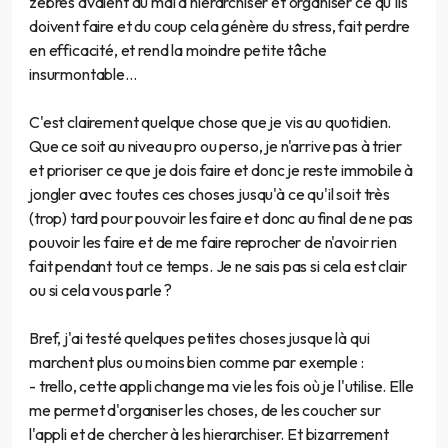
zèbres avaient du mal à hiérarchiser et organiser ce qu'ils
doivent faire et du coup cela génère du stress, fait perdre
en efficacité, et rend la moindre petite tâche
insurmontable...
C'est clairement quelque chose que je vis au quotidien.
Que ce soit au niveau pro ou perso, je n'arrive pas à trier
et prioriser ce que je dois faire et donc je reste immobile à
jongler avec toutes ces choses jusqu'à ce qu'il soit très
(trop) tard pour pouvoir les faire et donc au final de ne pas
pouvoir les faire et de me faire reprocher de n'avoir rien
fait pendant tout ce temps. Je ne sais pas si cela est clair
ou si cela vous parle ?
Bref, j'ai testé quelques petites choses jusque là qui
marchent plus ou moins bien comme par exemple :
- trello, cette appli change ma vie les fois où je l'utilise. Elle
me permet d'organiser les choses, de les coucher sur
l'appli et de chercher à les hierarchiser. Et bizarrement