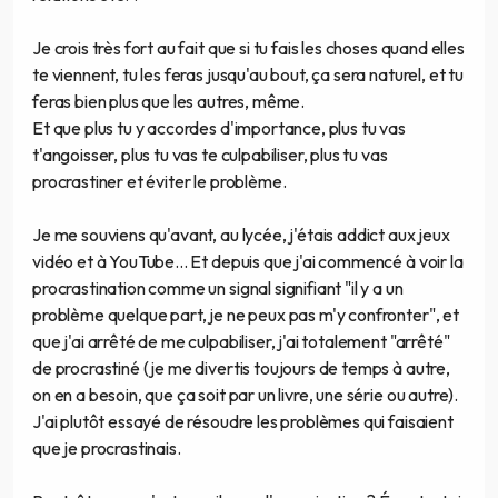
Je crois très fort au fait que si tu fais les choses quand elles
te viennent, tu les feras jusqu'au bout, ça sera naturel, et tu
feras bien plus que les autres, même.
Et que plus tu y accordes d'importance, plus tu vas
t'angoisser, plus tu vas te culpabiliser, plus tu vas
procrastiner et éviter le problème.
Je me souviens qu'avant, au lycée, j'étais addict aux jeux
vidéo et à YouTube... Et depuis que j'ai commencé à voir la
procrastination comme un signal signifiant "il y a un
problème quelque part, je ne peux pas m'y confronter", et
que j'ai arrêté de me culpabiliser, j'ai totalement "arrêté"
de procrastiné (je me divertis toujours de temps à autre,
on en a besoin, que ça soit par un livre, une série ou autre).
J'ai plutôt essayé de résoudre les problèmes qui faisaient
que je procrastinais.