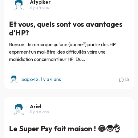
Atypiker
il y a 4 ans
Et vous, quels sont vos avantages
d'HP?
Bonsoir, Je remarque qu'une (bonne?) partie des HP
expriment un mal-être, des difficultés voire une
malédiction concernant leur HP. Du...
Sapio42, il y a 4 ans
13
Ariel
il y a 6 ans
Le Super Psy fait maison ! 😂🤓👌