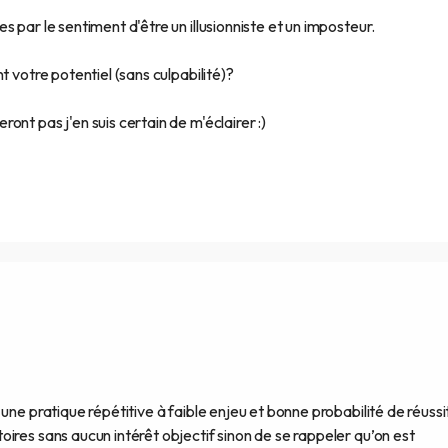
 par le sentiment d'être un illusionniste et un imposteur.
t votre potentiel (sans culpabilité)?
nt pas j'en suis certain de m'éclairer :)
une pratique répétitive à faible enjeu et bonne probabilité de réuss
ires sans aucun intérêt objectif sinon de se rappeler qu’on est