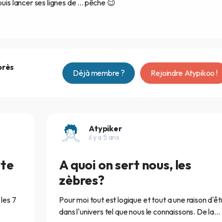
uis lancer ses lignes de ... pêche 😉
près
Déjà membre ?
Rejoindre Atypikoo !
Atypiker
il y a 5 ans
rte
A quoi on sert nous, les
zèbres?
 les 7
Pour moi tout est logique et tout a une raison d'êt
dans l'univers tel que nous le connaissons. De la...