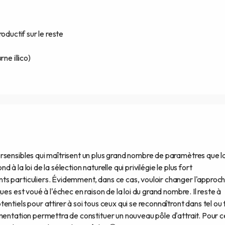
productif sur le reste
ne illico)
rsensibles qui maîtrisent un plus grand nombre de paramètres que l
 la loi de la sélection naturelle qui privilégie le plus fort
s particuliers. Évidemment, dans ce cas, vouloir changer l'approc
es est voué à l'échec en raison de la loi du grand nombre. Il reste à
ntiels pour attirer à soi tous ceux qui se reconnaîtront dans tel ou 
mentation permettra de constituer un nouveau pôle d'attrait. Pour c