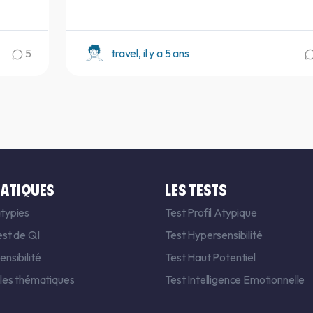
5
travel, il y a 5 ans
ATIQUES
LES TESTS
typies
Test Profil Atypique
est de QI
Test Hypersensibilité
nsibilité
Test Haut Potentiel
 les thématiques
Test Intelligence Emotionnelle