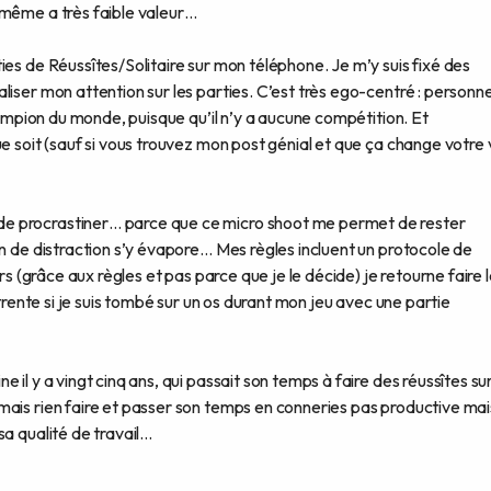
 même a très faible valeur…
ies de Réussîtes/Solitaire sur mon téléphone. Je m’y suis fixé des
liser mon attention sur les parties. C’est très ego-centré : personn
champion du monde, puisque qu’il n’y a aucune compétition. Et
e soit (sauf si vous trouvez mon post génial et que ça change votre 
e procrastiner… parce que ce micro shoot me permet de rester
on de distraction s’y évapore… Mes règles incluent un protocole de
ors (grâce aux règles et pas parce que je le décide) je retourne faire 
 trente si je suis tombé sur un os durant mon jeu avec une partie
il y a vingt cinq ans, qui passait son temps à faire des réussîtes su
mais rien faire et passer son temps en conneries pas productive mai
sa qualité de travail…