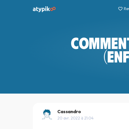
Re
COMMENT 
(EN
Cassandro
20 avr. 2022 à 21:04