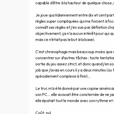
capable d’être à la hauteur de quelque chose,
Je joue quotidiennement entre dix et cent part
règles super compliquées qui me forcent à foca
connaît ses règles et j’en suis par définition 
objectivement, ça n’a aucun intérêt pour qui qu
mais ce n’était pas le but à la base).
C’est chronophage mais beaucoup moins que d
concentrer sur d’autres tâches : toute tentati
sortie du jeu assez strict, et donc quand j’en s
job que j’avais en cours il y a deux minutes (ou
spécialement complexe à finir)…
Le truc m’a été donné par une copine américaine 
son PC… elle avouait être consternée de ne ja
elle épatait tout le monde avec son rythme et 
Coût : nul