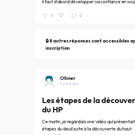
il faut d'abord développer sa confiance en soi p
0
0
🔒 8 autres réponses sont accessibles a
inscription
Olivier
il y a 3 ans
Les étapes de la découve
du HP
Ce matin, je regardais une vidéo qui présentait
étapes du deuil suite à la découverte du haut