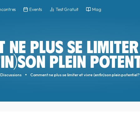
ncontres
Events
Test Gratuit
Mag
NE PLUS SE LIMITER
FIN)SON PLEIN POTENT
Discussions
Comment ne plus se limiter et vivre (enfin)son plein potentiel?