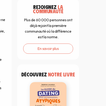
REJOIGNEZ
LA
COMMUNAUTÉ
e ne
Plus de 60 000 personnes ont
déjà rejoint la première
vie,
communauté où la différence
est la norme.
En savoir plus
le
DÉCOUVREZ
NOTRE LIVRE
r
s