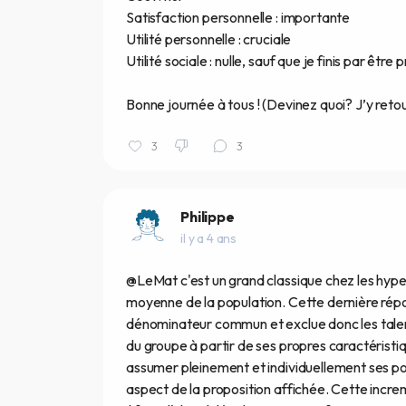
Satisfaction personnelle : importante
Utilité personnelle : cruciale
Utilité sociale : nulle, sauf que je finis par être 
Bonne journée à tous ! (Devinez quoi? J’y retour
3
3
Philippe
il y a 4 ans
@LeMat c'est un grand classique chez les hype
moyenne de la population. Cette dernière répond à
dénominateur commun et exclue donc les talent
du groupe à partir de ses propres caractéristiqu
assumer pleinement et individuellement ses pote
aspect de la proposition affichée. Cette incre