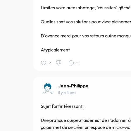
Limites voire autosabotage, "réussites" gâchées
Quelles sont vos solutions pour vivre pleinemen
D'avance merci pour vos retours qui ne manquero
Atypicalement
2
5
Jean-Philippe
il y a 4 ans
Sujet fort intéressant…
Une pratique qui peut aider est de s’adonner à 
ça permet de se créer un espace de micro-victo