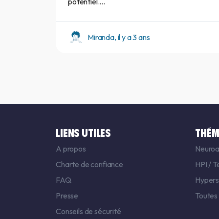
potentiel....
Miranda, il y a 3 ans
LIENS UTILES
THÉM
A propos
Neuroa
Charte de confiance
HPI
/
T
FAQ
Hyperse
Presse
Toutes
Conseils de sécurité