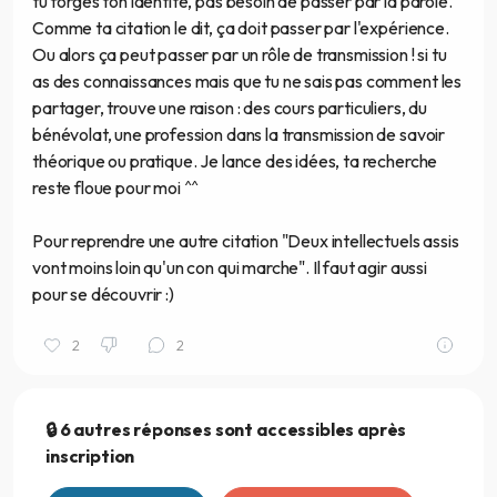
tu forges ton identité, pas besoin de passer par la parole.
Comme ta citation le dit, ça doit passer par l'expérience.
Ou alors ça peut passer par un rôle de transmission ! si tu
as des connaissances mais que tu ne sais pas comment les
partager, trouve une raison : des cours particuliers, du
bénévolat, une profession dans la transmission de savoir
théorique ou pratique. Je lance des idées, ta recherche
reste floue pour moi ^^
Pour reprendre une autre citation "Deux intellectuels assis
vont moins loin qu'un con qui marche". Il faut agir aussi
pour se découvrir :)
2
2
🔒 6 autres réponses sont accessibles après
inscription