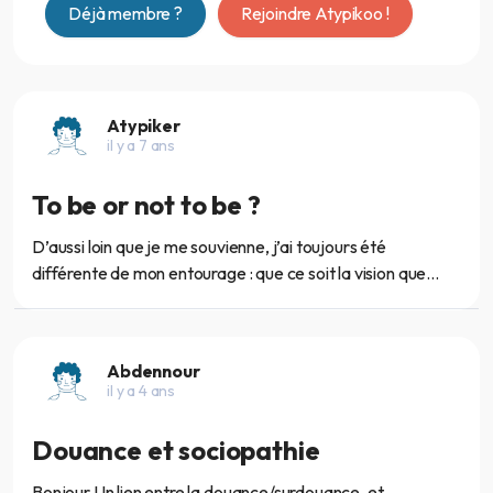
Déjà membre ?
Rejoindre Atypikoo !
Atypiker
il y a 7 ans
To be or not to be ?
D’aussi loin que je me souvienne, j’ai toujours été
différente de mon entourage : que ce soit la vision que...
Abdennour
il y a 4 ans
Douance et sociopathie
Bonjour Un lien entre la douance/surdouance, et