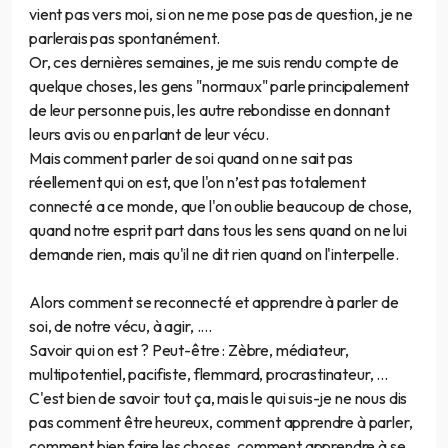
vient pas vers moi, si on ne me pose pas de question, je ne
parlerais pas spontanément.
Or, ces dernières semaines, je me suis rendu compte de
quelque choses, les gens "normaux" parle principalement
de leur personne puis, les autre rebondisse en donnant
leurs avis ou en parlant de leur vécu.
Mais comment parler de soi quand on ne sait pas
réellement qui on est, que l'on n’est pas totalement
connecté a ce monde, que l'on oublie beaucoup de chose,
quand notre esprit part dans tous les sens quand on ne lui
demande rien, mais qu'il ne dit rien quand on l'interpelle.
Alors comment se reconnecté et apprendre à parler de
soi, de notre vécu, à agir, ....
Savoir qui on est ? Peut-être : Zèbre, médiateur,
multipotentiel, pacifiste, flemmard, procrastinateur, ...
C'est bien de savoir tout ça, mais le qui suis-je ne nous dis
pas comment être heureux, comment apprendre à parler,
comment bien faire les choses, comment apprendre à se