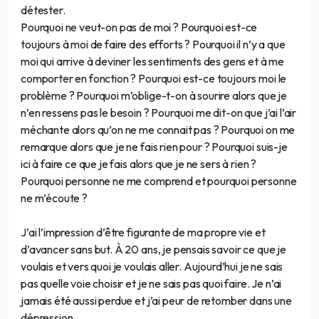
détester.
Pourquoi ne veut-on pas de moi ? Pourquoi est-ce
toujours à moi de faire des efforts ? Pourquoi il n’y a que
moi qui arrive à deviner les sentiments des gens et à me
comporter en fonction ? Pourquoi est-ce toujours moi le
problème ? Pourquoi m’oblige-t-on à sourire alors que je
n’en ressens pas le besoin ? Pourquoi me dit-on que j’ai l’air
méchante alors qu’on ne me connait pas ? Pourquoi on me
remarque alors que je ne fais rien pour ? Pourquoi suis-je
ici à faire ce que je fais alors que je ne sers à rien ?
Pourquoi personne ne me comprend et pourquoi personne
ne m’écoute ?
J’ai l’impression d’être figurante de ma propre vie et
d’avancer sans but. À 20 ans, je pensais savoir ce que je
voulais et vers quoi je voulais aller. Aujourd’hui je ne sais
pas quelle voie choisir et je ne sais pas quoi faire. Je n’ai
jamais été aussi perdue et j’ai peur de retomber dans une
dépression.