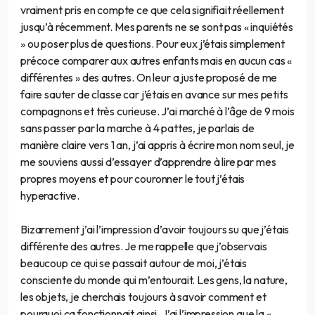
vraiment pris en compte ce que cela signifiait réellement
jusqu’à récemment. Mes parents ne se sont pas « inquiétés
» ou poser plus de questions. Pour eux j’étais simplement
précoce comparer aux autres enfants mais en aucun cas «
différentes » des autres. On leur a juste proposé de me
faire sauter de classe car j’étais en avance sur mes petits
compagnons et très curieuse. J’ai marché à l’âge de 9 mois
sans passer par la marche à 4 pattes, je parlais de
manière claire vers 1 an, j’ai appris à écrire mon nom seul, je
me souviens aussi d’essayer d’apprendre à lire par mes
propres moyens et pour couronner le tout j’étais
hyperactive.
Bizarrement j’ai l’impression d’avoir toujours su que j’étais
différente des autres. Je me rappelle que j’observais
beaucoup ce qui se passait autour de moi, j’étais
consciente du monde qui m’entourait. Les gens, la nature,
les objets, je cherchais toujours à savoir comment et
pourquoi ça fonctionnait ainsi. J’ai l’impression que la «