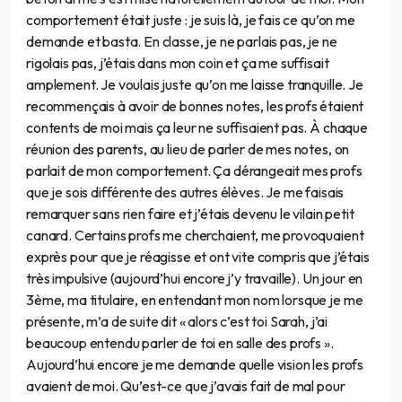
comportement était juste : je suis là, je fais ce qu’on me
demande et basta. En classe, je ne parlais pas, je ne
rigolais pas, j’étais dans mon coin et ça me suffisait
amplement. Je voulais juste qu’on me laisse tranquille. Je
recommençais à avoir de bonnes notes, les profs étaient
contents de moi mais ça leur ne suffisaient pas. À chaque
réunion des parents, au lieu de parler de mes notes, on
parlait de mon comportement. Ça dérangeait mes profs
que je sois différente des autres élèves. Je me faisais
remarquer sans rien faire et j’étais devenu le vilain petit
canard. Certains profs me cherchaient, me provoquaient
exprès pour que je réagisse et ont vite compris que j’étais
très impulsive (aujourd’hui encore j’y travaille). Un jour en
3ème, ma titulaire, en entendant mon nom lorsque je me
présente, m’a de suite dit « alors c’est toi Sarah, j’ai
beaucoup entendu parler de toi en salle des profs ».
Aujourd’hui encore je me demande quelle vision les profs
avaient de moi. Qu’est-ce que j’avais fait de mal pour