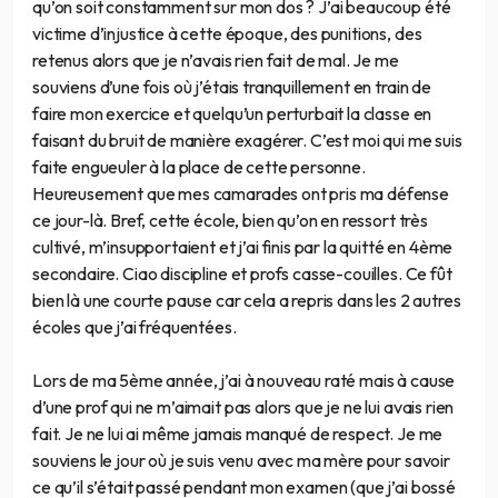
qu’on soit constamment sur mon dos ? J’ai beaucoup été
victime d’injustice à cette époque, des punitions, des
retenus alors que je n’avais rien fait de mal. Je me
souviens d’une fois où j’étais tranquillement en train de
faire mon exercice et quelqu’un perturbait la classe en
faisant du bruit de manière exagérer. C’est moi qui me suis
faite engueuler à la place de cette personne.
Heureusement que mes camarades ont pris ma défense
ce jour-là. Bref, cette école, bien qu’on en ressort très
cultivé, m’insupportaient et j’ai finis par la quitté en 4ème
secondaire. Ciao discipline et profs casse-couilles. Ce fût
bien là une courte pause car cela a repris dans les 2 autres
écoles que j’ai fréquentées.
Lors de ma 5ème année, j’ai à nouveau raté mais à cause
d’une prof qui ne m’aimait pas alors que je ne lui avais rien
fait. Je ne lui ai même jamais manqué de respect. Je me
souviens le jour où je suis venu avec ma mère pour savoir
ce qu’il s’était passé pendant mon examen (que j’ai bossé