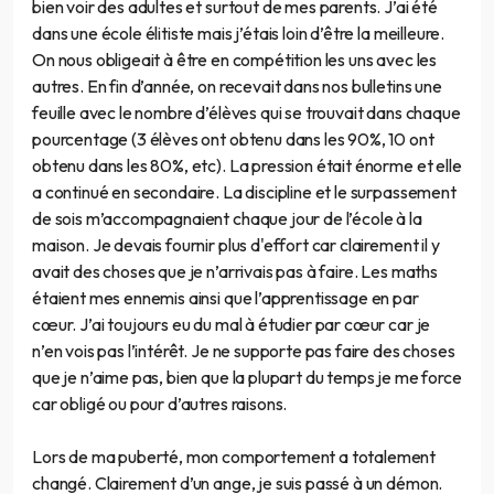
bien voir des adultes et surtout de mes parents. J’ai été
dans une école élitiste mais j’étais loin d’être la meilleure.
On nous obligeait à être en compétition les uns avec les
autres. En fin d’année, on recevait dans nos bulletins une
feuille avec le nombre d’élèves qui se trouvait dans chaque
pourcentage (3 élèves ont obtenu dans les 90%, 10 ont
obtenu dans les 80%, etc). La pression était énorme et elle
a continué en secondaire. La discipline et le surpassement
de sois m’accompagnaient chaque jour de l’école à la
maison. Je devais fournir plus d'effort car clairement il y
avait des choses que je n’arrivais pas à faire. Les maths
étaient mes ennemis ainsi que l’apprentissage en par
cœur. J’ai toujours eu du mal à étudier par cœur car je
n’en vois pas l’intérêt. Je ne supporte pas faire des choses
que je n’aime pas, bien que la plupart du temps je me force
car obligé ou pour d’autres raisons.
Lors de ma puberté, mon comportement a totalement
changé. Clairement d’un ange, je suis passé à un démon.