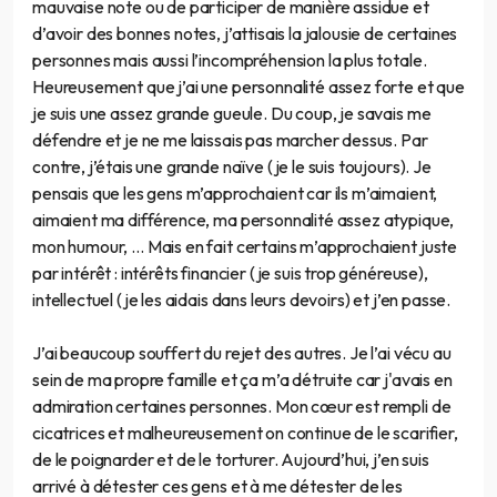
mauvaise note ou de participer de manière assidue et
d’avoir des bonnes notes, j’attisais la jalousie de certaines
personnes mais aussi l’incompréhension la plus totale.
Heureusement que j’ai une personnalité assez forte et que
je suis une assez grande gueule. Du coup, je savais me
défendre et je ne me laissais pas marcher dessus. Par
contre, j’étais une grande naïve (je le suis toujours). Je
pensais que les gens m’approchaient car ils m’aimaient,
aimaient ma différence, ma personnalité assez atypique,
mon humour, … Mais en fait certains m’approchaient juste
par intérêt : intérêts financier (je suis trop généreuse),
intellectuel (je les aidais dans leurs devoirs) et j’en passe.
J’ai beaucoup souffert du rejet des autres. Je l’ai vécu au
sein de ma propre famille et ça m’a détruite car j'avais en
admiration certaines personnes. Mon cœur est rempli de
cicatrices et malheureusement on continue de le scarifier,
de le poignarder et de le torturer. Aujourd’hui, j’en suis
arrivé à détester ces gens et à me détester de les