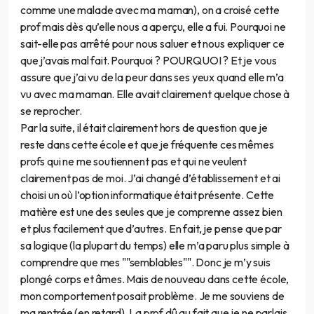
comme une malade avec ma maman), on a croisé cette
prof mais dès qu’elle nous a aperçu, elle a fui. Pourquoi ne
sait-elle pas arrêté pour nous saluer et nous expliquer ce
que j’avais mal fait. Pourquoi ? POURQUOI ? Et je vous
assure que j’ai vu de la peur dans ses yeux quand elle m’a
vu avec ma maman. Elle avait clairement quelque chose à
se reprocher.
Par la suite, il était clairement hors de question que je
reste dans cette école et que je fréquente ces mêmes
profs qui ne me soutiennent pas et qui ne veulent
clairement pas de moi. J’ai changé d’établissement et ai
choisi un où l’option informatique était présente. Cette
matière est une des seules que je comprenne assez bien
et plus facilement que d’autres. En fait, je pense que par
sa logique (la plupart du temps) elle m’a paru plus simple à
comprendre que mes ""semblables"". Donc je m’y suis
plongé corps et âmes. Mais de nouveau dans cette école,
mon comportement posait problème. Je me souviens de
ma rentrée (en retard). La prof dû au fait que je ne parlais