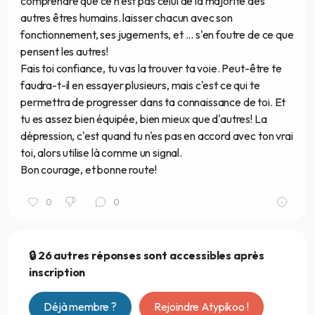
comprendre que ce n'est pas celui de la majorité des
autres êtres humains. laisser chacun avec son
fonctionnement, ses jugements, et ... s'en foutre de ce que
pensent les autres!
Fais toi confiance, tu vas la trouver ta voie. Peut-être te
faudra-t-il en essayer plusieurs, mais c'est ce qui te
permettra de progresser dans ta connaissance de toi. Et
tu es assez bien équipée, bien mieux que d'autres! La
dépression, c'est quand tu n'es pas en accord avec ton vrai
toi, alors utilise là comme un signal.
Bon courage, et bonne route!
0
0
🔒 26 autres réponses sont accessibles après
inscription
Déjà membre ?
Rejoindre Atypikoo !