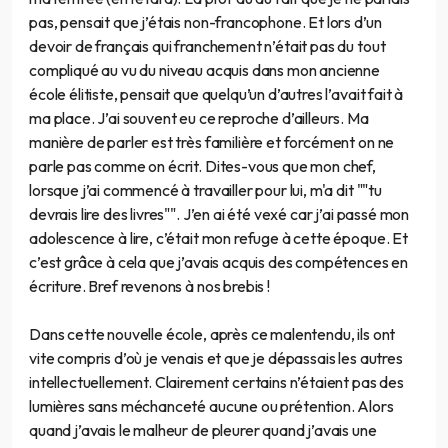
pas, pensait que j’étais non-francophone. Et lors d’un
devoir de français qui franchement n’était pas du tout
compliqué au vu du niveau acquis dans mon ancienne
école élitiste, pensait que quelqu’un d’autres l’avait fait à
ma place. J’ai souvent eu ce reproche d’ailleurs. Ma
manière de parler est très familière et forcément on ne
parle pas comme on écrit. Dites-vous que mon chef,
lorsque j’ai commencé à travailler pour lui, m'a dit ""tu
devrais lire des livres"". J’en ai été vexé car j’ai passé mon
adolescence à lire, c’était mon refuge à cette époque. Et
c’est grâce à cela que j’avais acquis des compétences en
écriture. Bref revenons à nos brebis !
Dans cette nouvelle école, après ce malentendu, ils ont
vite compris d’où je venais et que je dépassais les autres
intellectuellement. Clairement certains n’étaient pas des
lumières sans méchanceté aucune ou prétention. Alors
quand j’avais le malheur de pleurer quand j’avais une