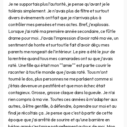
Je ne supportais plus l’autorité, je pense qu’avant je le
tolérais simplement. Je n’avais plus de filtre et surtout
divers événements ont fait que je n’arrivais plus à
contrôler mes pensées et mes actes. Bref, j’explosais.
Lorsque j’ai raté ma première année secondaire, ce fût le
drame pour moi. J’avais l’impression d’avoir raté ma vie, un
sentiment de honte et surtout le fait d’avoir déçu mes
parents me rongeait de l’intérieur. Le pire a été le jour de
la rentrée quand tous mes camarades ont su que j’avais
raté. Une fille qui était mon ""amie"" est partie courir le
raconter à tout le monde que j’avais raté. Tous m’ont
tourné le dos, plus personnes ne me parlaient comme si
j’étais devenue un pestiféré et que mon échec était
contagieux. Grosse, grosse claque dans la gueule. Je n’ai
rien compris à ma vie. Toutes ces années à m’adapter aux
autres, à être gentille, à défendre, à prendre sur moi et au
final je récoltais ça. Je pense que c’est à partir de cette
époque que j’ai arrêté de sourire et qu’une barrière en
béton armé s’est mise naturellement autour de moi. Mon