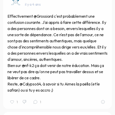
il y a 4 ans
Effectivement @Grossiord c'est probablement une
confusion courante. J'ai appris à faire cette différence. Il y
a des personnes dont on a besoin, envers lesquelles il y a
une sorte de dépendance. Ce n'est pas de l'amour, ce ne
sont pas des sentiments authentiques, mais quelque
chose d'incompréhensible nous dirige vers eux/elles. Et il y
a des personnes envers lesquelles on a de vrais sentiments
d'amour, sincères, authentiques.
Bien sur @nf-k2 ça doit venir de notre éducation. Mais ça
ne veut pas dire qu'on ne peut pas travailler dessus et se
libérer de ce cadre.
Reste, @Calypso64, à savoir si tu Aimes la paëlla (et le
safran) ou si tu y es accro ;)
1
1