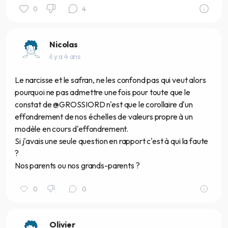
0
4
Nicolas
il y a 4 ans
Le narcisse et le safran, ne les confond pas qui veut alors
pourquoi ne pas admettre une fois pour toute que le
constat de @GROSSIORD n'est que le corollaire d'un
effondrement de nos échelles de valeurs propre à un
modèle en cours d'effondrement.
Si j'avais une seule question en rapport c'est à qui la faute
?
Nos parents ou nos grands-parents ?
0
0
Olivier