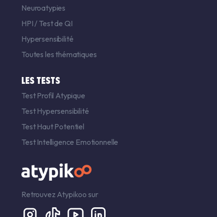
Neuroatypies
HPI
/
Test de QI
Hypersensibilité
Toutes les thématiques
LES TESTS
Test Profil Atypique
Test Hypersensibilité
Test Haut Potentiel
Test Intelligence Emotionnelle
Retrouvez Atypikoo sur