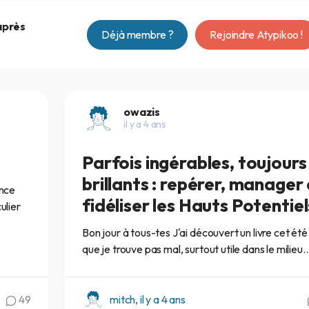
après
Déjà membre ?
Rejoindre Atypikoo !
owazis
il y a 4 ans
Parfois ingérables, toujours
brillants : repérer, manager 
ence
fidéliser les Hauts Potentiel
ulier
Bon jour à tous-tes J'ai découvert un livre cet été
que je trouve pas mal, surtout utile dans le milieu..
49
mitch, il y a 4 ans