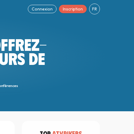
Connexion
Inscription
FR
FFREZ-
URS DE
nférences
TOP
ATYPIKERS