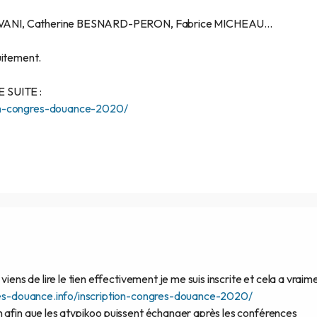
 PADOVANI, Catherine BESNARD-PERON, Fabrice MICHEAU…
uitement.
 SUITE :
ion-congres-douance-2020/
viens de lire le tien effectivement je me suis inscrite et cela a vraim
es-douance.info/inscription-congres-douance-2020/
n afin que les atypikoo puissent échanger après les conférences