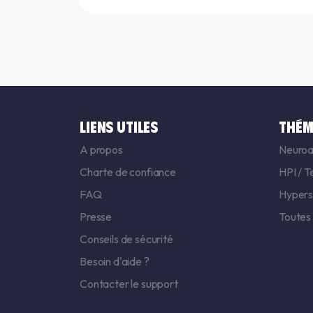
LIENS UTILES
THÉM
A propos
Neuroa
Charte de confiance
HPI
/
T
FAQ
Hyperse
Presse
Toutes
Conseils de sécurité
Besoin d'aide ?
Contacter le support