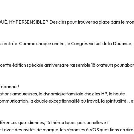
 HYPERSENSIBLE ? Des clés pour trouver sa place dans le mo
a rentrée. Comme chaque année, le Congrès virtuel de la Douance,
 cette édition spéciale anniversaire rassemble 18 orateurs pour abo
 épanoui !
lations amoureuses, la dynamique familiale chez les HP, la haute
mmunication, la double exceptionnalité au travail, la spiritualité... e
rences quotidiennes, 16 thématiques personnelles et
ect avec des invités de marque, les réponses à VOS questions en dire