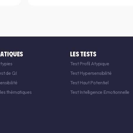
ATIQUES
LES TESTS
typies
Test Profil Atypique
est de QI
Test Hypersensibilité
nsibilité
Test Haut Potentiel
 les thématiques
Test Intelligence Emotionnelle