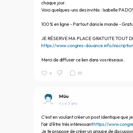
chaque jour.
Voici quelques-uns des invités : Isabelle
100 % en ligne - Partout dans le monde - Grat
JE RÉSERVE MA PLACE GRATUITE TOUT DE
https://www.congres-douance.info/inscript
Merci de diffuser ce lien dans vos réseaux.
6
33
Müu
il y a 5 ans
C’est en voulant créer un post Identique que je 
l’air d’être très intéressant
https://www.congr
Je te propose de créer un groupe de discussio