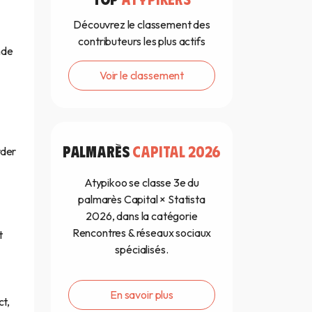
Découvrez le classement des
contributeurs les plus actifs
nde
Voir le classement
PALMARÈS
CAPITAL 2026
rder
Atypikoo se classe 3e du
palmarès Capital × Statista
2026, dans la catégorie
Rencontres & réseaux sociaux
t
spécialisés.
En savoir plus
ct,