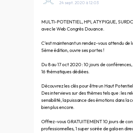
24 sept. 2020 à 12:03
MULTI-POTENTIEL, HPI, ATYPIQUE, SURDOUÉ,
avec le Web Congrès Douance.
C’est maintenant un rendez-vous attendu de l
5ème édition, ouvre ses portes !
Du 8 au 17 oct 2020 : 10 jours de conférences,
16 thématiques dédiées.
Découvrez les clés pour être un Haut Potentiel
Des interviews sur des thèmes tels que : les re
sensibilité, la puissance des émotions dans la co
bien plus encore.
Offrez-vous GRATUITEMENT 10 jours de confé
professionnelles, 1 super soirée de gala en dir