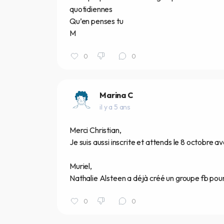
quotidiennes
Qu’en penses tu
M
0
0
Marina C
il y a 5 ans
Merci Christian,
Je suis aussi inscrite et attends le 8 octobre 
Muriel,
Nathalie Alsteen a déjà créé un groupe fb pou
0
0