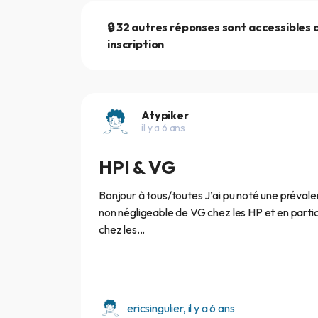
🔒 32 autres réponses sont accessibles 
inscription
Atypiker
il y a 6 ans
HPI & VG
Bonjour à tous/toutes J’ai pu noté une préval
non négligeable de VG chez les HP et en partic
chez les...
ericsingulier, il y a 6 ans