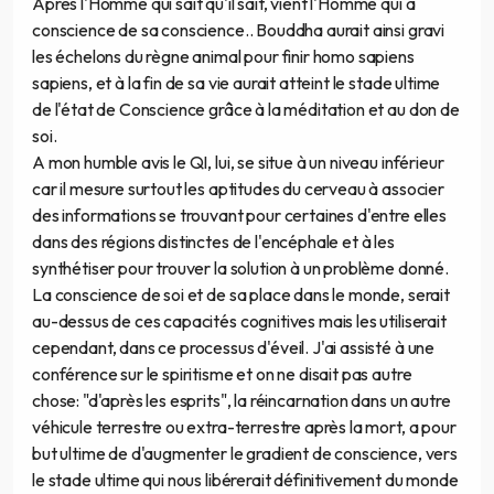
Après l'Homme qui sait qu'il sait, vient l'Homme qui a
conscience de sa conscience.. Bouddha aurait ainsi gravi
les échelons du règne animal pour finir homo sapiens
sapiens, et à la fin de sa vie aurait atteint le stade ultime
de l'état de Conscience grâce à la méditation et au don de
soi.
A mon humble avis le QI, lui, se situe à un niveau inférieur
car il mesure surtout les aptitudes du cerveau à associer
des informations se trouvant pour certaines d'entre elles
dans des régions distinctes de l'encéphale et à les
synthétiser pour trouver la solution à un problème donné.
La conscience de soi et de sa place dans le monde, serait
au-dessus de ces capacités cognitives mais les utiliserait
cependant, dans ce processus d'éveil. J'ai assisté à une
conférence sur le spiritisme et on ne disait pas autre
chose: "d'après les esprits", la réincarnation dans un autre
véhicule terrestre ou extra-terrestre après la mort, a pour
but ultime de d'augmenter le gradient de conscience, vers
le stade ultime qui nous libérerait définitivement du monde