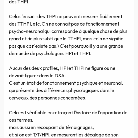
des THPI.
Cela s'ensuit : des THPI ne peuvent mesurer fiablement
des TTHPI, etc. On ne connait pas de fonctionnement
psycho-neuronal qui corresponde à quelque chose de plus
grand et de plus subtil que le TTHPI, mais cela ne signifie
pas que ca n'existe pas.) C'est pourquoi il y a une grande
demande de psychologues HPI et THPI.
Aucun des deux profiles, HPI et THPI ne figure ou ne
devrait figurer dans le DSA.
C'est un état de fonctionnement psychique et neuronal,
qui présente des différences physiologiques dans le
cerveaux des personnes concernées.
Cela est vérifiable en retraçant l'histoire de l'apparition de
ces termes,
mais aussi en recoupant de témoignages,
et, si on est T/T/HPI, en mesurant les décalage de son