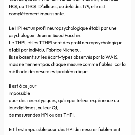
HQI, ou THQI. D'ailleurs, au delà des 179, elle est
complètement impuissante.
Le HPI est un profil neuropsychologique établi par une
psychologue, Jeanne Siaud Facchin.
Le THPI, et les TTHPI sont des profil neuropsychologique
établi par individu, Fabrice Micheau.
Ils se basent sur les écart-types observés par la WAIS,
mais ne tiennent pas chaque mesure comme fiables, car la
méthode de mesure est problématique.
Il est à ce jour
impossible
pour des neurotypiques, qu'importe leur expérience ou
leur diplômes, ou leur QI,
de mesurer des HPI ou des THPI.
ET il est impossible pour des HPI de mesurer fiablement