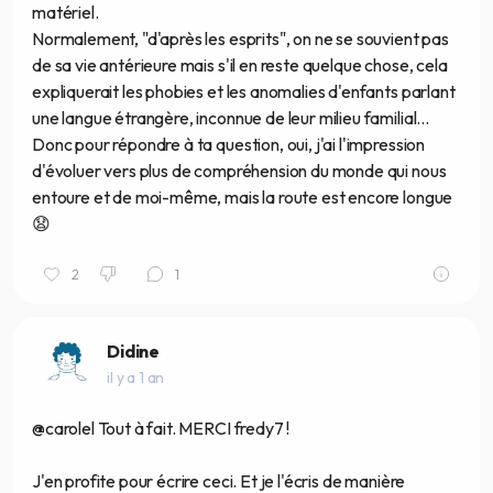
matériel.
Normalement, "d'après les esprits", on ne se souvient pas
de sa vie antérieure mais s'il en reste quelque chose, cela
expliquerait les phobies et les anomalies d'enfants parlant
une langue étrangère, inconnue de leur milieu familial...
Donc pour répondre à ta question, oui, j'ai l'impression
d'évoluer vers plus de compréhension du monde qui nous
entoure et de moi-même, mais la route est encore longue
😧
2
1
Didine
il y a 1 an
@carolel Tout à fait. MERCI fredy7 !
J'en profite pour écrire ceci. Et je l'écris de manière