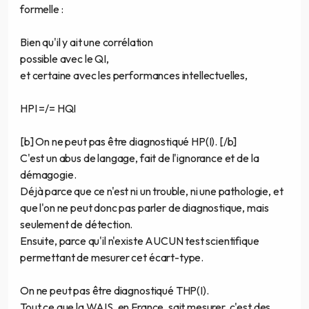
formelle :
Bien qu'il y ait une corrélation
possible avec le QI,
et certaine avec les performances intellectuelles,
HPI =/= HQI
[b] On ne peut pas être diagnostiqué HP(I). [/b]
C'est un abus de langage, fait de l'ignorance et de la
démagogie.
Déjà parce que ce n'est ni un trouble, ni une pathologie, et
que l'on ne peut donc pas parler de diagnostique, mais
seulement de détection.
Ensuite, parce qu'il n'existe AUCUN test scientifique
permettant de mesurer cet écart-type.
On ne peut pas être diagnostiqué THP(I).
Tout ce que la WAIS, en France, sait mesurer, c'est des