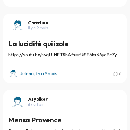
Christine
il y a 9 mois
La lucidité qui isole
https://youtu.be/sVqU-HET8hA?si=rUiSE6kxX6ycPeZy
Juliena, il y a 9 mois
6
Atypiker
il y a 1 an
Mensa Provence