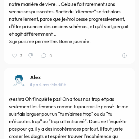
notre manière de vivre ... Cela se fait rarement sans
secousses puissantes. Sortir du "dilemme" se fait alors
naturellement, parce que je/moi cesse progressivement,
d'être prisonnier des anciens schémas, et qu'il voit, perçoit
et agit différemment ..
Si je puis me permettre. Bonne journée.
3
0
Alex
il y a 4 ans
· Modifié
@eshra Oh t'inquiète pas! On a tous nos trop et pas
seulement les femmes comme tu pourrais le pensé: Je me
suis fais larguer pour un "tu m'aimes trop" ou du "tu
m'écoutes trop" ou "trop attentionné". Donc ne t'inquiète
pas pour ça, il y a des incohérences partout. Il faut juste
croiser les doigts et espérer trouver l'incohérence qui