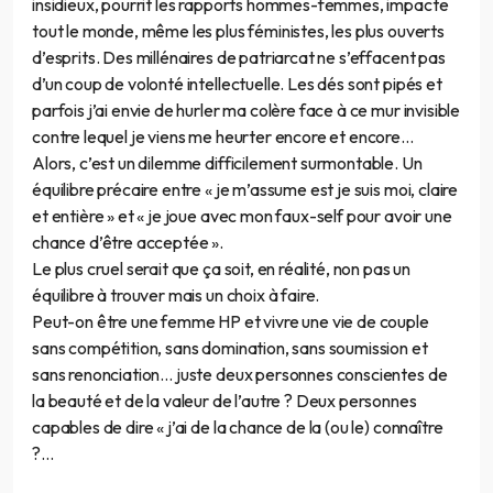
insidieux, pourrit les rapports hommes-femmes, impacte
tout le monde, même les plus féministes, les plus ouverts
d’esprits. Des millénaires de patriarcat ne s’effacent pas
d’un coup de volonté intellectuelle. Les dés sont pipés et
parfois j’ai envie de hurler ma colère face à ce mur invisible
contre lequel je viens me heurter encore et encore…
Alors, c’est un dilemme difficilement surmontable. Un
équilibre précaire entre « je m’assume est je suis moi, claire
et entière » et « je joue avec mon faux-self pour avoir une
chance d’être acceptée ».
Le plus cruel serait que ça soit, en réalité, non pas un
équilibre à trouver mais un choix à faire.
Peut-on être une femme HP et vivre une vie de couple
sans compétition, sans domination, sans soumission et
sans renonciation… juste deux personnes conscientes de
la beauté et de la valeur de l’autre ? Deux personnes
capables de dire « j’ai de la chance de la (ou le) connaître
?…