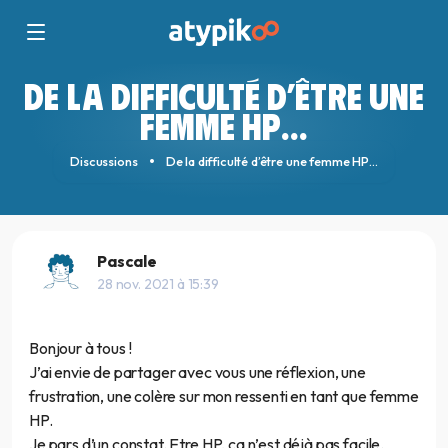
DE LA DIFFICULTÉ D’ÊTRE UNE
FEMME HP…
Discussions
De la difficulté d’être une femme HP…
Pascale
28 nov. 2021 à 15:39
Bonjour à tous !
J’ai envie de partager avec vous une réflexion, une
frustration, une colère sur mon ressenti en tant que femme
HP.
Je pars d’un constat. Etre HP, ça n’est déjà pas facile.