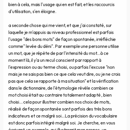
bien à cela, mais l'usage qui en est fait, et les raccourcis
d'utilisation, s'en éloigne.
a seconde chose qui me vient, et que j'ai constaté, sur
laquelle je m'appuis au niveau professionnel est parfois
l'usage "des bons mots" de façon spontanée, irréfléchie
comme" levée du déni". Par exemple une personne utilise
un mot, que je répète de par l'intensité du mot...à ce
moment là, il y'a un recul conscient par rapport à
l'expression ou au terme choisi, ou parfois l'excuse "non
mais je ne sais pas bien ce que cela veut dire, ou je ne crois
pas que cela se rapporte à ma situation" et la vérification
dans le dictionnaire, de l'étymologie révèle combien ce
mot choisi était au contraire totalement adapté , bien
choisi... cela pour illustrer combien nos choix de mots,
réalisé de façon spontanée sont parfois des très bons
indicateurs et ce malgré soi...La précision du vocabulaire
est donc parfois intégré malgré soi. Je cherche, en vous
écrivant, un exemple, qui illustrerait mon propos, un