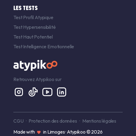
LES TESTS
Test Profil Atypique
Test Hypersensibilité
Test Haut Potentiel
Test Intelligence Emotionnelle
Retrouvez Atypikoo sur
CGU
Protection des données
Mentions légales
Made with
in Limoges · Atypikoo © 2026