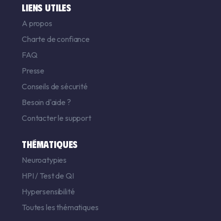
LIENS UTILES
A propos
Charte de confiance
FAQ
Presse
Conseils de sécurité
Besoin d'aide ?
Contacter le support
THÉMATIQUES
Neuroatypies
HPI
/
Test de QI
Hypersensibilité
Toutes les thématiques