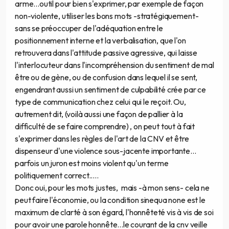
arme...outil pour bien s'exprimer, par exemple de façon
non-violente, utiliser les bons mots -stratégiquement-
sans se préoccuper de l'adéquation entre le
positionnement interne et la verbalisation, que l'on
retrouvera dans l'attitude passive agressive, qui laisse
l'interlocuteur dans l'incompréhension du sentiment de mal
être ou de gène, ou de confusion dans lequel il se sent,
engendrant aussi un sentiment de culpabilité crée par ce
type de communication chez celui qui le reçoit. Ou,
autrement dit, (voilà aussi une façon de pallier à la
difficulté de se faire comprendre) , on peut tout à fait
s'exprimer dans les règles de l'art de la CNV et être
dispenseur d'une violence sous-jacente importante...
parfois un juron est moins violent qu'un terme
politiquement correct.....
Donc oui, pour les mots justes, mais -à mon sens- cela ne
peut faire l'économie, ou la condition sinequa none est le
maximum de clarté à son égard, l'honnêteté vis à vis de soi
pour avoir une parole honnête...le courant de la cnv veille