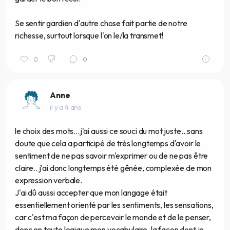
Se sentir gardien d'autre chose fait partie de notre
richesse, surtout lorsque l'on le/la transmet!
0
0
Anne
il y a 4 ans
le choix des mots...j'ai aussi ce souci du mot juste...sans
doute que cela a participé de très longtemps d'avoir le
sentiment de ne pas savoir m'exprimer ou de ne pas être
claire.. j'ai donc longtemps été gênée, complexée de mon
expression verbale.
J'ai dû aussi accepter que mon langage était
essentiellement orienté par les sentiments, les sensations,
car c'est ma façon de percevoir le monde et de le penser,
donc en toute logique mon vocabulaire, la façon dont je