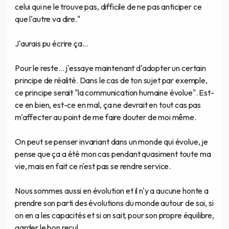
celui qui ne le trouve pas, difficile de ne pas anticiper ce
que l'autre va dire."
J'aurais pu écrire ça...
Pour le reste... j'essaye maintenant d'adopter un certain
principe de réalité. Dans le cas de ton sujet par exemple,
ce principe serait "la communication humaine évolue". Est-
ce en bien, est-ce en mal, ça ne devrait en tout cas pas
m'affecter au point de me faire douter de moi même.
On peut se penser invariant dans un monde qui évolue, je
pense que ça a été mon cas pendant quasiment toute ma
vie, mais en fait ce n'est pas se rendre service.
Nous sommes aussi en évolution et il n'y a aucune honte a
prendre son parti des évolutions du monde autour de soi, si
on en a les capacités et si on sait, pour son propre équilibre,
garder le bon recul.