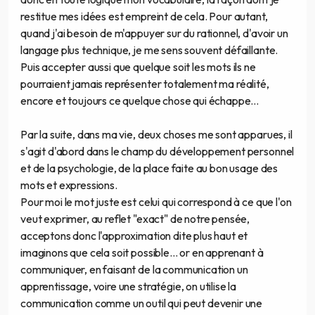
restitue mes idées est empreint de cela. Pour autant,
quand j'ai besoin de m'appuyer sur du rationnel, d'avoir un
langage plus technique, je me sens souvent défaillante.
Puis accepter aussi que quelque soit les mots ils ne
pourraient jamais représenter totalement ma réalité,
encore et toujours ce quelque chose qui échappe...
Par la suite, dans ma vie, deux choses me sont apparues, il
s'agit d'abord dans le champ du développement personnel
et de la psychologie, de la place faite au bon usage des
mots et expressions.
Pour moi le mot juste est celui qui correspond à ce que l'on
veut exprimer, au reflet "exact" de notre pensée,
acceptons donc l'approximation dite plus haut et
imaginons que cela soit possible... or en apprenant à
communiquer, en faisant de la communication un
apprentissage, voire une stratégie, on utilise la
communication comme un outil qui peut devenir une