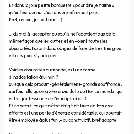
Et dans la jolie petite barquette « pour dire je t’aime »
qu’on leur donne, c’est encore infiniment pire…
Bref, amibe, je confirme ,-)
… du mal à l’accepter puisqu’ils ne l’abordent pas de la
même façon que les autres et en voient toutes les
absurdités. Ils sont donc obligés de faire de très très gros
efforts pour s’y adapter…
Voir les absurdités du monde, est une forme
d’inadaptation à lui non ?
puisque cela produit -généralement- grande souffrance ;
parfois telle qu’on a vive envie de le quitter ce monde, qui
est la quintessence de l’inadaptation -)
Et ne serait-ce que d’être obligé de faire de très gros
efforts est une perte d’énergie considérable, qui pourrait
être employée à plus fun ,- ou constructif, bref adapté.