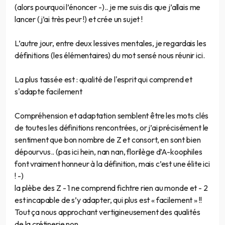
(alors pourquoi l’énoncer -).. je me suis dis que j’allais me
lancer (j’ai très peur !) et crée un sujet !
L’autre jour, entre deux lessives mentales, je regardais les
définitions (les élémentaires) du mot sensé nous réunir ici.
La plus tassée est : qualité de l'esprit qui comprend et
s'adapte facilement
Compréhension et adaptation semblent être les mots clés
de toutes les définitions rencontrées, or j’ai précisément le
sentiment que bon nombre de Z et consort, en sont bien
dépourvus.. (pas ici hein, nan nan, florilège d’A-koophiles
font vraiment honneur à la définition, mais c’est une élite ici
! -)
la plèbe des Z - 1 ne comprend fichtre rien au monde et - 2
est incapable de s’y adapter, qui plus est « facilement » !!
Tout ça nous approchant vertigineusement des qualités
de la crétinerie non ..