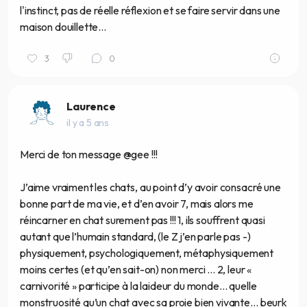
l'instinct, pas de réelle réflexion et se faire servir dans une
maison douillette...
3
0
Laurence
il y a 5 ans
Merci de ton message @gee !!!
J’aime vraiment les chats, au point d’y avoir consacré une
bonne part de ma vie, et d’en avoir 7, mais alors me
réincarner en chat surement pas !!! 1, ils souffrent quasi
autant que l’humain standard, (le Z j’en parle pas -)
physiquement, psychologiquement, métaphysiquement
moins certes (et qu’en sait-on) non merci ... 2, leur «
carnivorité » participe à la laideur du monde… quelle
monstruosité qu’un chat avec sa proie bien vivante… beurk