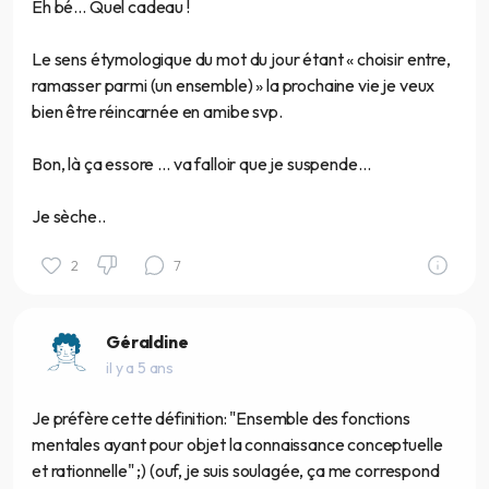
Eh bé… Quel cadeau !
Le sens étymologique du mot du jour étant « choisir entre,
ramasser parmi (un ensemble) » la prochaine vie je veux
bien être réincarnée en amibe svp.
Bon, là ça essore … va falloir que je suspende…
Je sèche..
2
7
Géraldine
il y a 5 ans
Je préfère cette définition: "Ensemble des fonctions
mentales ayant pour objet la connaissance conceptuelle
et rationnelle" ;) (ouf, je suis soulagée, ça me correspond