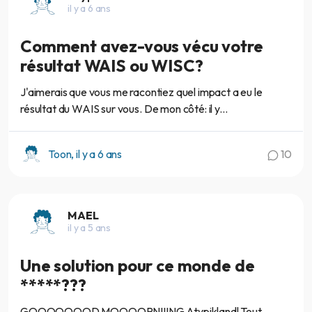
il y a 6 ans
Comment avez-vous vécu votre
résultat WAIS ou WISC?
J'aimerais que vous me racontiez quel impact a eu le
résultat du WAIS sur vous. De mon côté: il y...
Toon, il y a 6 ans
10
MAEL
il y a 5 ans
Une solution pour ce monde de
*****???
GOOOOOOOD MOOOORNIIING Atypikland! Tout