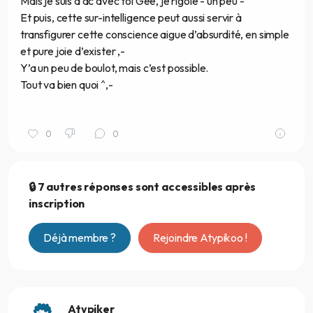
Mais je suis d’ac avec toi Gee, je rigole - un peu -
Et puis, cette sur-intelligence peut aussi servir à
transfigurer cette conscience aigue d’absurdité, en simple
et pure joie d’exister ,-
Y’a un peu de boulot, mais c’est possible.
Tout va bien quoi ^,-
0
0
🔒 7 autres réponses sont accessibles après
inscription
Déjà membre ?
Rejoindre Atypikoo !
Atypiker