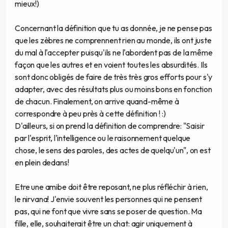
mieux!)
Concernant la définition que tu as donnée, je ne pense pas
que les zèbres ne comprennent rien au monde, ils ont juste
du mal à l'accepter puisqu'ils ne l'abordent pas de la même
façon que les autres et en voient toutes les absurdités. Ils
sont donc obligés de faire de très très gros efforts pour s'y
adapter, avec des résultats plus ou moins bons en fonction
de chacun. Finalement, on arrive quand-même à
correspondre à peu près à cette définition ! :)
D'ailleurs, si on prend la définition de comprendre: "Saisir
par l'esprit, l'intelligence ou le raisonnement quelque
chose, le sens des paroles, des actes de quelqu'un", on est
en plein dedans!
Etre une amibe doit être reposant, ne plus réfléchir à rien,
le nirvana! J'envie souvent les personnes qui ne pensent
pas, qui ne font que vivre sans se poser de question. Ma
fille, elle, souhaiterait être un chat: agir uniquement à