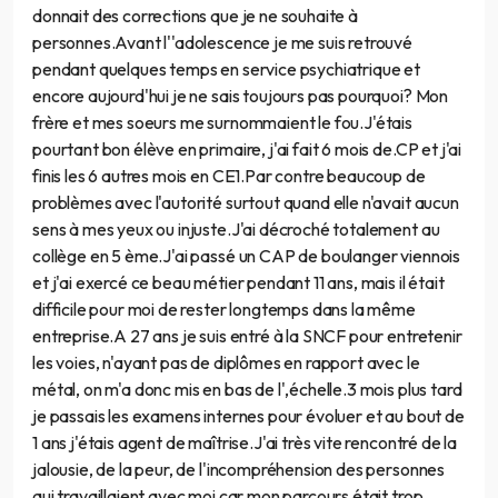
donnait des corrections que je ne souhaite à
personnes.Avant l''adolescence je me suis retrouvé
pendant quelques temps en service psychiatrique et
encore aujourd'hui je ne sais toujours pas pourquoi? Mon
frère et mes soeurs me surnommaient le fou.J'étais
pourtant bon élève en primaire, j'ai fait 6 mois de.CP et j'ai
finis les 6 autres mois en CE1.Par contre beaucoup de
problèmes avec l'autorité surtout quand elle n'avait aucun
sens à mes yeux ou injuste.J'ai décroché totalement au
collège en 5 ème.J'ai passé un CAP de boulanger viennois
et j'ai exercé ce beau métier pendant 11 ans, mais il était
difficile pour moi de rester longtemps dans la même
entreprise.A 27 ans je suis entré à la SNCF pour entretenir
les voies, n'ayant pas de diplômes en rapport avec le
métal, on m'a donc mis en bas de l',échelle.3 mois plus tard
je passais les examens internes pour évoluer et au bout de
1 ans j'étais agent de maîtrise.J'ai très vite rencontré de la
jalousie, de la peur, de l'incompréhension des personnes
qui travaillaient avec moi car mon parcours était trop