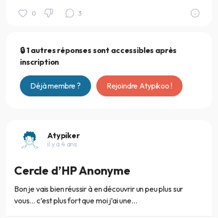
0
3
🔒 1 autres réponses sont accessibles après
inscription
Déjà membre ?
Rejoindre Atypikoo !
Atypiker
il y a 4 ans
Cercle d’HP Anonyme
Bon je vais bien réussir à en découvrir un peu plus sur
vous… c’est plus fort que moi j’ai une...