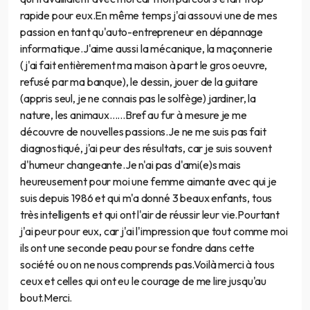
rapide pour eux.En même temps j'ai assouvi une de mes
passion en tant qu'auto-entrepreneur en dépannage
informatique.J'aime aussi la mécanique, la maçonnerie
(j'ai fait entièrement ma maison à part le gros oeuvre,
refusé par ma banque), le dessin, jouer de la guitare
(appris seul, je ne connais pas le solfège) jardiner, la
nature, les animaux......Bref au fur à mesure je me
découvre de nouvelles passions.Je ne me suis pas fait
diagnostiqué, j'ai peur des résultats, car je suis souvent
d'humeur changeante.Je n'ai pas d'ami(e)s mais
heureusement pour moi une femme aimante avec qui je
suis depuis 1986 et qui m'a donné 3 beaux enfants, tous
très intelligents et qui ont l'air de réussir leur vie.Pourtant
j'ai peur pour eux, car j'ai l'impression que tout comme moi
ils ont une seconde peau pour se fondre dans cette
société ou on ne nous comprends pas.Voilà merci à tous
ceux et celles qui ont eu le courage de me lire jusqu'au
bout.Merci.