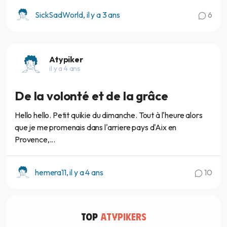
SickSadWorld, il y a 3 ans
6
Atypiker
il y a 4 ans
De la volonté et de la grâce
Hello hello. Petit quikie du dimanche. Tout à l'heure alors
que je me promenais dans l'arriere pays d'Aix en
Provence,...
hemera11, il y a 4 ans
10
TOP
ATYPIKERS