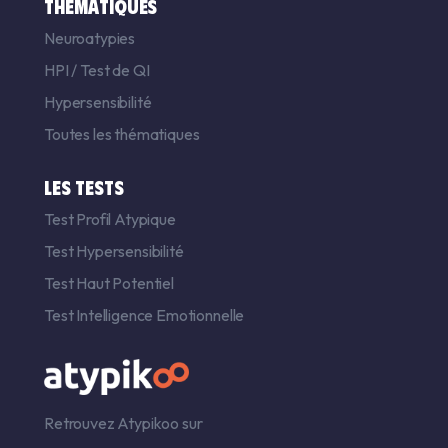
THÉMATIQUES
Neuroatypies
HPI
/
Test de QI
Hypersensibilité
Toutes les thématiques
LES TESTS
Test Profil Atypique
Test Hypersensibilité
Test Haut Potentiel
Test Intelligence Emotionnelle
Retrouvez Atypikoo sur