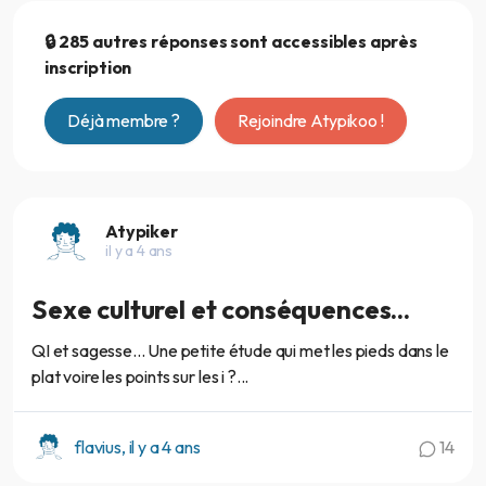
🔒 285 autres réponses sont accessibles après
inscription
Déjà membre ?
Rejoindre Atypikoo !
Atypiker
il y a 4 ans
Sexe culturel et conséquences...
QI et sagesse... Une petite étude qui met les pieds dans le
plat voire les points sur les i ?...
flavius, il y a 4 ans
14