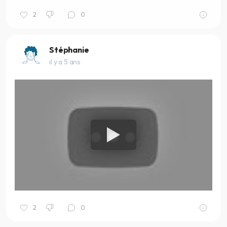
2
0
Stéphanie
il y a 5 ans
2
0