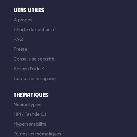
LIENS UTILES
A propos
Charte de confiance
FAQ
Presse
Conseils de sécurité
Besoin d'aide ?
Contacter le support
THÉMATIQUES
Neuroatypies
HPI
/
Test de QI
Hypersensibilité
Toutes les thématiques