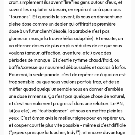
croit, simplement ils savent "lire" les gens autour d'eux, et
savent les exploiter si besoin, en repérant ce à quoi nous
"tournons". Et quand ils le savent, ils nous en donnent une
pleine dose comme un dealer qui offrirait sa première
dose à un futur client (désolé, la parabole n'est pas
glorieuse, mais je la trouve hélas adaptée). Et ensuite, on
va alterner doses de plus en plus réduites de ce que nous
voulons (amour, affection, aventure, etc.) avec des
périodes de manque. Et c'est le rythme chaud/froid, ou
baffe/caresse qui nous rend déboussolés et accros à la foi.
Pour moi, la seule parade, c'est de repérer ce à quoi on est
trop sensible, ou que nous voulons parfois trop, et de se
méfier quand quelqu'un semble nous en donner d'emblée
une dose immense. Ça n'est pas quelque chose de naturel,
et c'est normalement progressif dans une relation. Le PN,
lui (ou elle), va "tout balancer", et nous en mettre plein les
yeux. C'est à mon avis le meilleur signe pour en repérer un,
et couper court le plus vite possible - même si c'est difficile
("je peux presque la toucher, Indy !"), et encore davantage