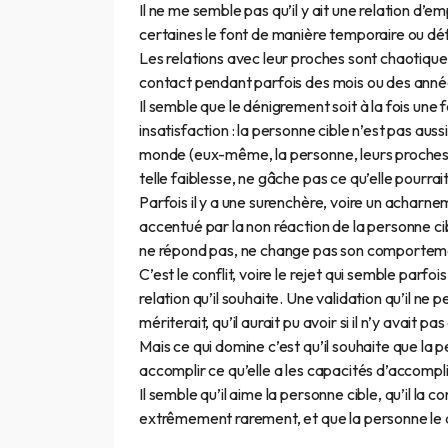
Il ne me semble pas qu’il y ait une relation d’em
certaines le font de manière temporaire ou défi
Les relations avec leur proches sont chaotiques
contact pendant parfois des mois ou des année
Il semble que le dénigrement soit à la fois une 
insatisfaction : la personne cible n’est pas auss
monde (eux-même, la personne, leurs proches), il
telle faiblesse, ne gâche pas ce qu’elle pourrait
Parfois il y a une surenchère, voire un acha
accentué par la non réaction de la personne cible
ne répond pas, ne change pas son comportemen
C’est le conflit, voire le rejet qui semble parfoi
relation qu’il souhaite. Une validation qu’il ne peu
mériterait, qu’il aurait pu avoir si il n’y avait p
Mais ce qui domine c’est qu’il souhaite que la 
accomplir ce qu’elle a les capacités d’accompli
Il semble qu’il aime la personne cible, qu’il la
extrêmement rarement, et que la personne le d