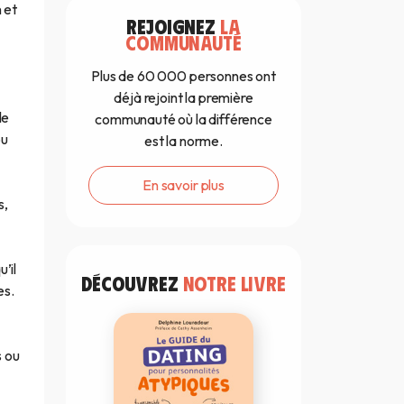
n et
REJOIGNEZ
LA
COMMUNAUTÉ
Plus de 60 000 personnes ont
déjà rejoint la première
le
communauté où la différence
ou
est la norme.
En savoir plus
s,
u’il
DÉCOUVREZ
NOTRE LIVRE
es.
s ou