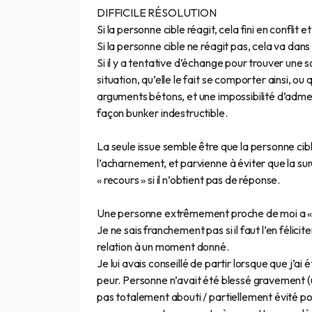
DIFFICILE RÉSOLUTION
Si la personne cible réagit, cela fini en conflit 
Si la personne cible ne réagit pas, cela va dans
Si il y a tentative d’échange pour trouver une s
situation, qu’elle le fait se comporter ainsi, o
arguments bétons, et une impossibilité d’adm
façon bunker indestructible.
La seule issue semble être que la personne cib
l’acharnement, et parvienne à éviter que la su
« recours » si il n’obtient pas de réponse.
Une personne extrêmement proche de moi a « r
Je ne sais franchement pas si il faut l’en féli
relation à un moment donné.
Je lui avais conseillé de partir lorsque que j’ai
peur. Personne n’avait été blessé gravement (u
pas totalement abouti / partiellement évité p