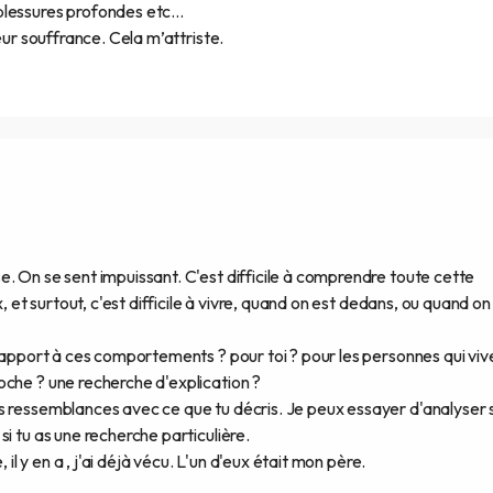
blessures profondes etc…
eur souffrance. Cela m’attriste.
. On se sent impuissant. C'est difficile à comprendre toute cette
, et surtout, c'est difficile à vivre, quand on est dedans, ou quand on
 rapport à ces comportements ? pour toi ? pour les personnes qui viv
oche ? une recherche d'explication ?
 ressemblances avec ce que tu décris. Je peux essayer d'analyser s
i tu as une recherche particulière.
 il y en a , j'ai déjà vécu. L'un d'eux était mon père.