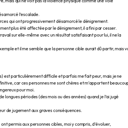
e, mais qui ne voit pas la violence physique comme une voie
 désamorcé l’escalade.
ources qui ont progressivement désamorcé le dénigrement.
ement plus été affectée par le dénigrement, il a fini par cesser.
ravail sur elle-même avec un résultat satisfaisant pour lui, il ne la
xemple et il me semble que la personne cible aurait dû partir, mais v
s) est particulièrement difficile et parfois me fait peur, mais je ne
finitive, car ces personnes me sont chères et m’apportent beaucou
angereux pour moi.
 de longues périodes (des mois ou des années) quand je l’ai jugé
erreur de jugement aux graves conséquences.
s ont permis aux personnes cibles, moi y compris, d’évoluer,