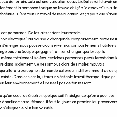
uce de terrain, cela est une validation aussi. L'idéal serait d'avoir u
ntanément la personne toxique se trouve obligée "d'essayer" un aut
ituel. C'est tout un travail de rééducation, et ça peut vite s'avér
de ces personnes. De les laisser dans leur merde.
 "choc électrique" qui pousse à changer de comportement. Notre inst
ie d'énergie, nous pousse à conserver nos comportements habituels
ange pas une équipe qui gagne", et n'en changer que lorsqu'ils
is même totalement isolées, certaines personnes persisteront dans l
re dans l'isolement. Ce ne sont plus alors de simples mauvais
ui altère la perception du monde extérieur indifféremment de ce q
xiste. Dans ces cas là, il faut un véritable travail thérapeutique po
sur leur environnement, et ce n'est pas de ton ressort.
 qu'on accorde à autrui, quelque soit l'indulgence qu'on a pour ses
er à sortir de sa souffrance, il faut toujours en premier lieu préserver
s'éloigner le plus loin possible.