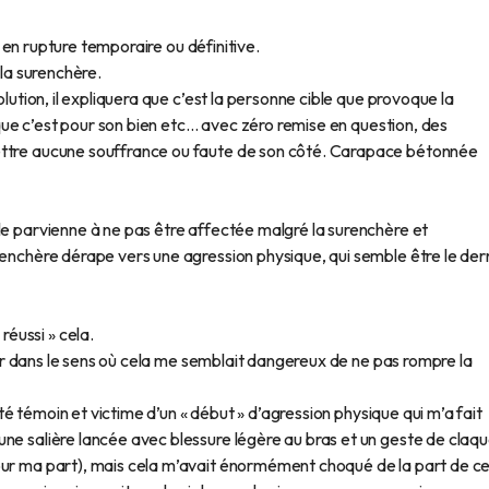
et en rupture temporaire ou définitive.
 la surenchère.
olution, il expliquera que c’est la personne cible que provoque la
u que c’est pour son bien etc… avec zéro remise en question, des
ettre aucune souffrance ou faute de son côté. Carapace bétonnée
le parvienne à ne pas être affectée malgré la surenchère et
renchère dérape vers une agression physique, qui semble être le der
éussi » cela.
citer dans le sens où cela me semblait dangereux de ne pas rompre la
 été témoin et victime d’un « début » d’agression physique qui m’a fait
ne salière lancée avec blessure légère au bras et un geste de claq
our ma part), mais cela m’avait énormément choqué de la part de c