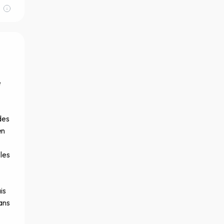
e
des
en
les
is
ans