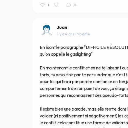
1
0
Juan
il y a 4 ans
· Modifié
En lisant le paragraphe "DIFFICILE RÉSOLUTIO
qu'on appelle le gaslighting"
En maintenant le conflit et en ne te laissant au
torts, tu peux finir par te persuader que c'est
pour toi qui finira par perdre confiance en to
comportement: de son point de vue, ça éloigne
personnes qui reconnaissent des pseudo-torts
Il existe bien une parade, mais elle rentre dans l
valider (ni positivement ni négativement) les
le conflit, cela constitue une forme de validatio