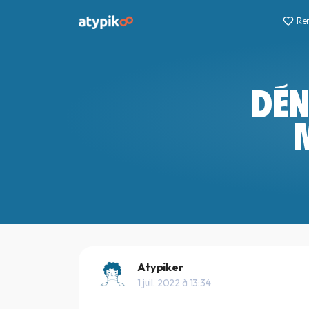
Re
DÉN
Atypiker
1 juil. 2022 à 13:34