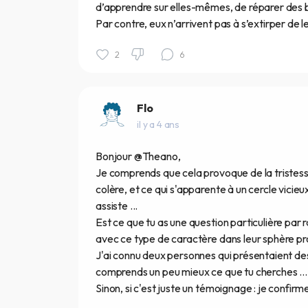
d’apprendre sur elles-mêmes, de réparer des 
Par contre, eux n’arrivent pas à s’extirper de l
2
6
Flo
il y a 4 ans
Bonjour @Theano,
Je comprends que cela provoque de la tristesse
colère, et ce qui s'apparente à un cercle vicieux
assiste ...
Est ce que tu as une question particulière par
avec ce type de caractère dans leur sphère pr
J'ai connu deux personnes qui présentaient des
comprends un peu mieux ce que tu cherches ... s
Sinon, si c'est juste un témoignage : je confirme,