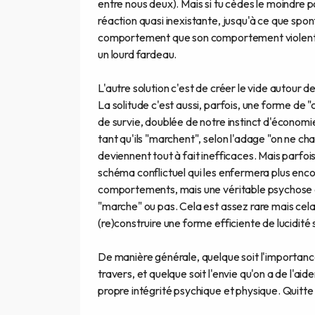
entre nous deux). Mais si tu cèdes le moindre po
réaction quasi inexistante, jusqu'à ce que spo
comportement que son comportement violent hab
un lourd fardeau.
L'autre solution c'est de créer le vide autour 
La solitude c'est aussi, parfois, une forme de
de survie, doublée de notre instinct d'économ
tant qu'ils "marchent", selon l'adage "on ne ch
deviennent tout à fait inefficaces. Mais parfo
schéma conflictuel qui les enfermera plus enco
comportements, mais une véritable psychose q
"marche" ou pas. Cela est assez rare mais cela e
(re)construire une forme efficiente de lucidité 
De manière générale, quelque soit l'importance
travers, et quelque soit l'envie qu'on a de l'aid
propre intégrité psychique et physique. Quitte à 