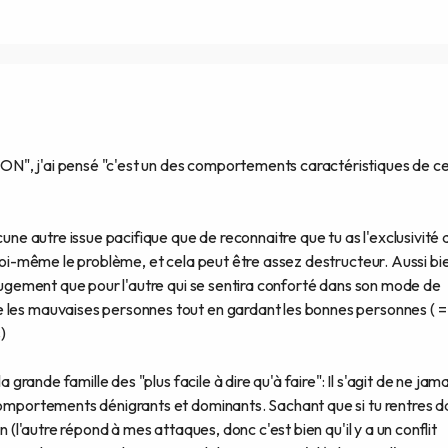
N", j'ai pensé "c'est un des comportements caractéristiques de c
cune autre issue pacifique que de reconnaitre que tu as l'exclusivité 
 toi-même le problème, et cela peut être assez destructeur. Aussi bi
n jugement que pour l'autre qui se sentira conforté dans son mode de
 les mauvaises personnes tout en gardant les bonnes personnes ( = 
)
a grande famille des "plus facile à dire qu'à faire": Il s'agit de ne jama
 comportements dénigrants et dominants. Sachant que si tu rentres d
n (l'autre répond à mes attaques, donc c'est bien qu'il y a un conflit