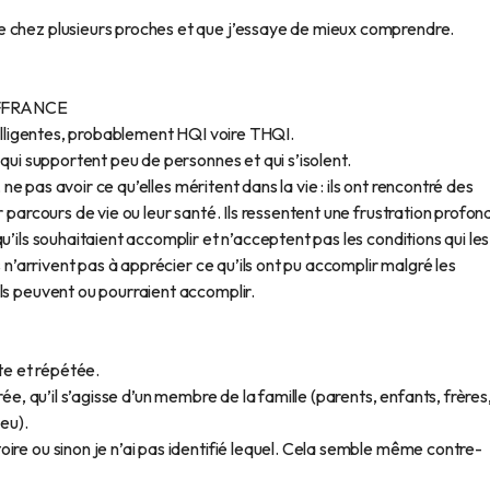
e chez plusieurs proches et que j’essaye de mieux comprendre.
FFRANCE
telligentes, probablement HQI voire THQI.
 qui supportent peu de personnes et qui s’isolent.
, ne pas avoir ce qu’elles méritent dans la vie : ils ont rencontré des
r parcours de vie ou leur santé. Ils ressentent une frustration profon
u’ils souhaitaient accomplir et n’acceptent pas les conditions qui les
s n’arrivent pas à apprécier ce qu’ils ont pu accomplir malgré les
ls peuvent ou pourraient accomplir.
nte et répétée.
rée, qu’il s’agisse d’un membre de la famille (parents, enfants, frères
peu).
ire ou sinon je n’ai pas identifié lequel. Cela semble même contre-