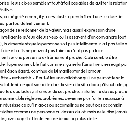
prise : leurs cibles semblent tout à fait capables de quitter la relatio
nitive.
, car régulièrement, il y a des clashs qui entraînent une rupture de
s, parfois définitivement.
façon de se redonner de la valeur, mais aussi l’expression d’une
i intelligente qu’eux à leurs yeux ou ils essayent d’en convaincre tout 
s aimeraient que la personne soit plus intelligente, n’ait pas telle 
 faire et qu’ils ne peuvent pas faire ou n’ont pas pu faire.
rnement sur une personne extrêmement proche. Cela semble être
 : la personne cible fait comme si ça ne lui faisait rien, ne réagit pa
t à son égard, continue de lui manifester de l’amour.
s être « recherché ». Peut-être une validation qu’il ne peut obtenir la
t obtenir ce qu’il souhaite dans la vie : ni la situation qu’il souhaite, q
as eu tels obstacles, ni l’amour de ses proches, ni la fierté de ses proch
personne cible règle ses problèmes, devienne plus forte, réussisse à
r, réussisse ce qu’il n’a pas pu accomplir ou ne peut pas accomplir.
 considère comme une personne au dessus du lot, mais ne le dise jamai
éçoive ou qu’il attente encore beaucoup plus d’elle.