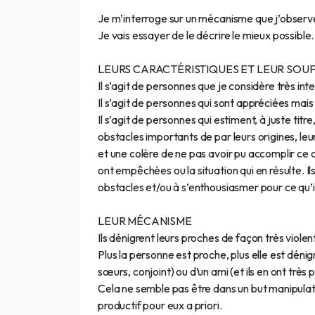
Je m’interroge sur un mécanisme que j’observ
Je vais essayer de le décrire le mieux possible.
LEURS CARACTÉRISTIQUES ET LEUR SOU
Il s’agit de personnes que je considère très in
Il s’agit de personnes qui sont appréciées mais
Il s’agit de personnes qui estiment, à juste titre
obstacles importants de par leurs origines, leu
et une colère de ne pas avoir pu accomplir ce q
ont empêchées ou la situation qui en résulte. Il
obstacles et/ou à s’enthousiasmer pour ce qu’i
LEUR MÉCANISME
Ils dénigrent leurs proches de façon très viole
Plus la personne est proche, plus elle est dénig
sœurs, conjoint) ou d’un ami (et ils en ont très 
Cela ne semble pas être dans un but manipulato
productif pour eux a priori.