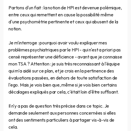
Partons d'un fait : la notion de HPI est devenue polémique,
entre ceux qui remettent en cause la possibilité même
d'une psychométrie pertinente et ceux qui abusent de la
notion.
Je m'interroge : pourquoi avoir voulu expliquer mes
problèmes psychiatriques par le HPI - qui n'est a priori pas
censé représenter une déficience - avant que je connaisse
mon TSA ? Attention : je suis très reconnaissant à l'équipe
qui m'a aidé sur ce plan, et je crois en la pertinence des
évaluations passées, en dehors de toute satisfaction de
l'ego. Mais je vois bien que, même si je vois bien certains
décalages expliqués par cela, c'était loin d'être suffisant.
Il n'y a pas de question très précise dans ce topic. Je
demande seulement aux personnes concernées si elles
ont des sentiments particuliers à partager vis-à-vis de
cela.