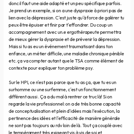
donc il faut une aide adapté et un peu spécifique parfois.
Je prend un exemple, si on a une dyspraxie à priori pas de
lien avec la dépression. C'est juste qu'à force de galérer tu
peux être épuiser et finir par t'effondrer. Du coup un
accompagnement avec un.e ergothérapeute permettra
de mieux gérer la dyspraxie et de prévenir la dépression.
Mais si tu as eu un événement traumatisant dans ton
enfance, un métier difficile, une maladie chronique pénible
etc. ça va compter autant que le TSA comme élément de
contexte pour expliquer ton problème psy.
Sur le HPI, ce n'est pas parce que tu as ça, que tu es un
surhomme ou une surfemme, c'est un fonctionnement
différent aussi . Ça a du mal à rentrer ce truc là! Si on
regarde la vie professionnel: on a de très bonne capacité
de conceptualisation et plein d'idées mais l’exécution, la
pertinence des idées et l'efficacité de manière générale
ne sont pas toujours au rdv loin de là. Tout ça couplé avec
le tempérament très exigeant vis à vis de soi et