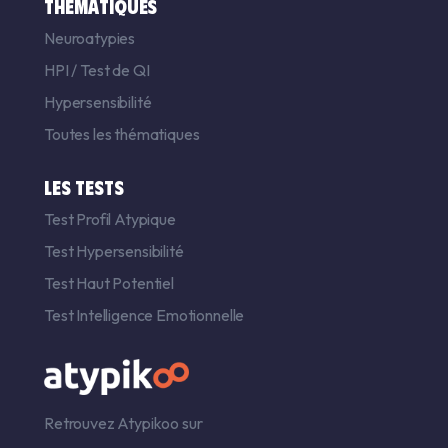
THÉMATIQUES
Neuroatypies
HPI
/
Test de QI
Hypersensibilité
Toutes les thématiques
LES TESTS
Test Profil Atypique
Test Hypersensibilité
Test Haut Potentiel
Test Intelligence Emotionnelle
Retrouvez Atypikoo sur