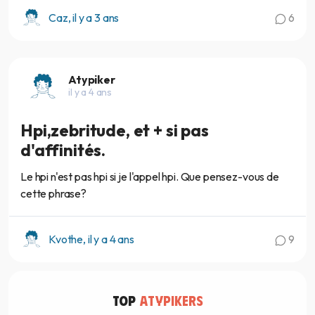
Caz, il y a 3 ans
6
Atypiker
il y a 4 ans
Hpi,zebritude, et + si pas
d'affinités.
Le hpi n'est pas hpi si je l'appel hpi. Que pensez-vous de
cette phrase?
Kvothe, il y a 4 ans
9
TOP
ATYPIKERS