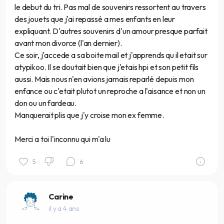
le debut du tri. Pas mal de souvenirs ressortent au travers
des jouets que j'ai repassé a mes enfants en leur
expliquant. D'autres souvenirs d'un amour presque parfait
avant mon divorce (l'an dernier).
Ce soir, j'accede a sa boite mail et j'apprends qu il etait sur
atypikoo. Il se doutait bien que j'etais hpi et son petit fils
aussi. Mais nous n'en avions jamais reparlé depuis mon
enfance ou c'etait plutot un reproche a l'aisance et non un
don ou un fardeau.
Manquerait plis que j'y croise mon ex femme.
Merci a toi l'inconnu qui m'a lu
5
6
Carine
il y a 4 ans