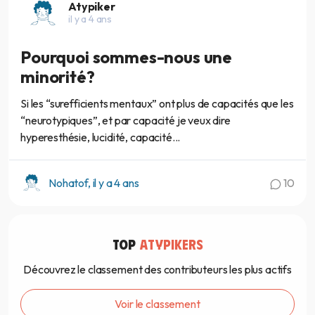
Atypiker
il y a 4 ans
Pourquoi sommes-nous une
minorité?
Si les “surefficients mentaux” ont plus de capacités que les
“neurotypiques”, et par capacité je veux dire
hyperesthésie, lucidité, capacité...
Nohatof, il y a 4 ans
10
TOP
ATYPIKERS
Découvrez le classement des contributeurs les plus actifs
Voir le classement