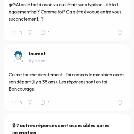
@GAlion le fait d avoir vu qu il était sur atypikoo...il était
également hpi? Comme toi? Ça a été évoqué entre vous
succinctement...?
0
1
laurent
il y a 4 ans
Ca me touche directement. J'ai compris le mien bien après
son départ (il y a 35 ans). Les réponses sont en toi.
Bon courage.
0
1
🔒 7 autres réponses sont accessibles après
inscription