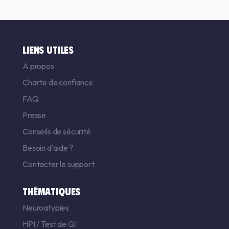
LIENS UTILES
A propos
Charte de confiance
FAQ
Presse
Conseils de sécurité
Besoin d'aide ?
Contacter le support
THÉMATIQUES
Neuroatypies
HPI
/
Test de QI