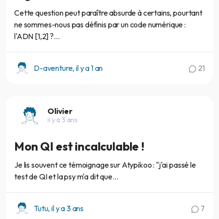
Cette question peut paraître absurde à certains, pourtant
ne sommes-nous pas définis par un code numérique :
l'ADN [1,2] ?...
D-aventure, il y a 1 an
21
Olivier
il y a 3 ans
Mon QI est incalculable !
Je lis souvent ce témoignage sur Atypikoo : "j'ai passé le
test de QI et la psy m'a dit que...
Tutu, il y a 3 ans
7