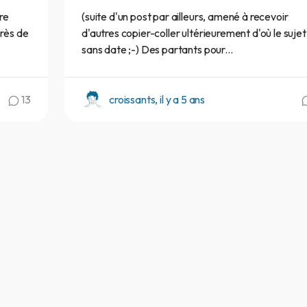
re
(suite d'un post par ailleurs, amené à recevoir
près de
d'autres copier-coller ultérieurement d'où le sujet
sans date ;-) Des partants pour...
13
croissants, il y a 5 ans