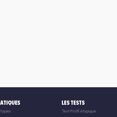
ATIQUES
LES TESTS
typies
Test Profil Atypique