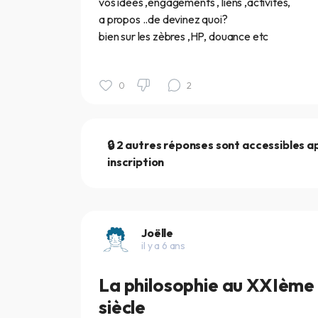
vos idées ,engagements , liens ,activités,
a propos ..de devinez quoi?
bien sur les zèbres ,HP, douance etc
0
2
🔒 2 autres réponses sont accessibles a
inscription
Joëlle
il y a 6 ans
La philosophie au XXIème
siècle