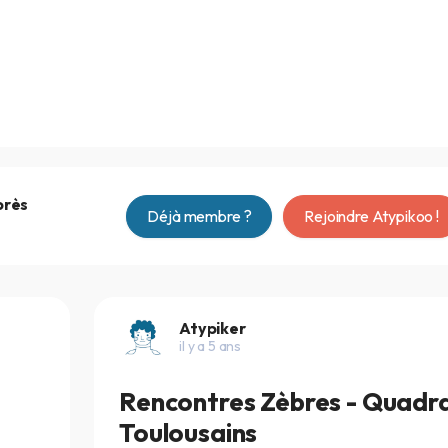
près
Déjà membre ?
Rejoindre Atypikoo !
Atypiker
il y a 5 ans
Rencontres Zèbres - Quadr
Toulousains