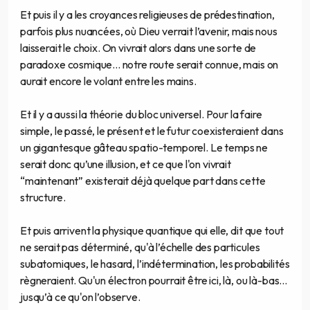
Et puis il y a les croyances religieuses de prédestination,
parfois plus nuancées, où Dieu verrait l’avenir, mais nous
laisserait le choix. On vivrait alors dans une sorte de
paradoxe cosmique... notre route serait connue, mais on
aurait encore le volant entre les mains.
Et il y a aussi la théorie du bloc universel. Pour la faire
simple, le passé, le présent et le futur coexisteraient dans
un gigantesque gâteau spatio-temporel. Le temps ne
serait donc qu’une illusion, et ce que l'on vivrait
“maintenant” existerait déjà quelque part dans cette
structure.
Et puis arrivent la physique quantique qui elle, dit que tout
ne serait pas déterminé, qu'à l’échelle des particules
subatomiques, le hasard, l’indétermination, les probabilités
règneraient. Qu'un électron pourrait être ici, là, ou là-bas...
jusqu’à ce qu'on l’observe.