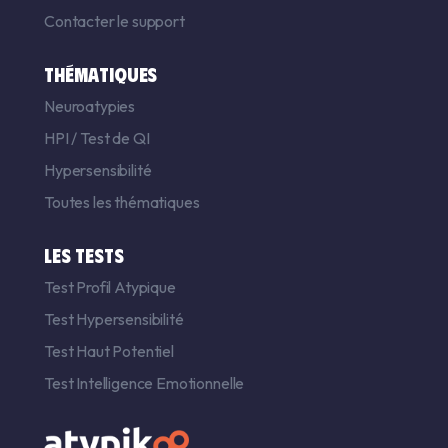
Contacter le support
THÉMATIQUES
Neuroatypies
HPI
/
Test de QI
Hypersensibilité
Toutes les thématiques
LES TESTS
Test Profil Atypique
Test Hypersensibilité
Test Haut Potentiel
Test Intelligence Emotionnelle