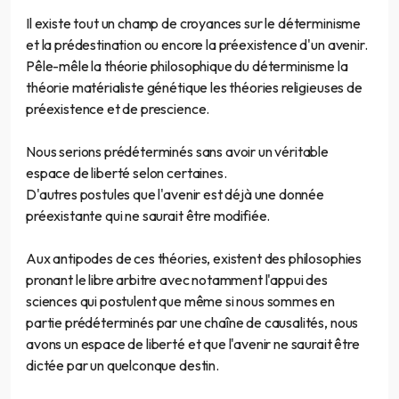
Il existe tout un champ de croyances sur le déterminisme
et la prédestination ou encore la préexistence d'un avenir.
Pêle-mêle la théorie philosophique du déterminisme la
théorie matérialiste génétique les théories religieuses de
préexistence et de prescience.
Nous serions prédéterminés sans avoir un véritable
espace de liberté selon certaines.
D'autres postules que l'avenir est déjà une donnée
préexistante qui ne saurait être modifiée.
Aux antipodes de ces théories, existent des philosophies
pronant le libre arbitre avec notamment l'appui des
sciences qui postulent que même si nous sommes en
partie prédéterminés par une chaîne de causalités, nous
avons un espace de liberté et que l'avenir ne saurait être
dictée par un quelconque destin.