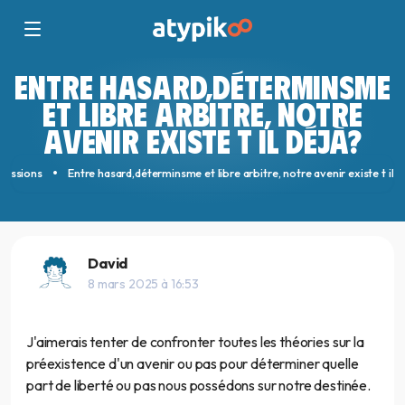
ENTRE HASARD,DÉTERMINSME
ET LIBRE ARBITRE, NOTRE
AVENIR EXISTE T IL DÉJÀ?
cussions
Entre hasard,déterminsme et libre arbitre, notre avenir existe t il d
David
8 mars 2025 à 16:53
J'aimerais tenter de confronter toutes les théories sur la
préexistence d'un avenir ou pas pour déterminer quelle
part de liberté ou pas nous possédons sur notre destinée.