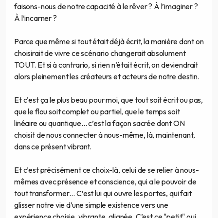
faisons-nous de notre capacité à le rêver ? À l’imaginer ?
À l’incarner ?
Parce que même si tout était déjà écrit, la manière dont on
choisirait de vivre ce scénario changerait absolument
TOUT. Et si à contrario, si rien n’était écrit, on deviendrait
alors pleinement les créateurs et acteurs de notre destin.
Et c'est ça le plus beau pour moi, que tout soit écrit ou pas,
que le flou soit complet ou partiel, que le temps soit
linéaire ou quantique… c’est la façon sacrée dont ON
choisit de nous connecter à nous-même, là, maintenant,
dans ce présent vibrant.
Et c’est précisément ce choix-là, celui de se relier à nous-
mêmes avec présence et conscience, qui a le pouvoir de
tout transformer… C’est lui qui ouvre les portes, qui fait
glisser notre vie d’une simple existence vers une
expérience choisie, vibrante, alignée. C’est ce "petit" oui