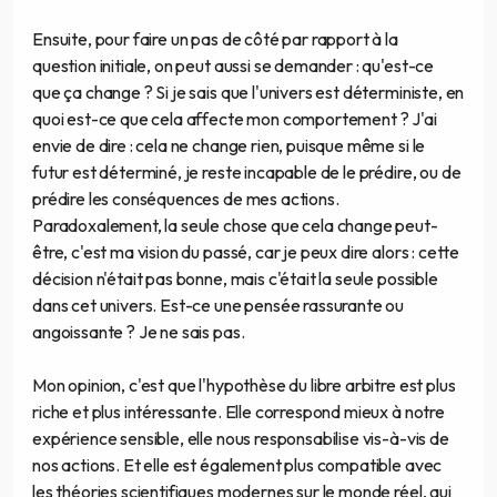
Ensuite, pour faire un pas de côté par rapport à la
question initiale, on peut aussi se demander : qu'est-ce
que ça change ? Si je sais que l'univers est déterministe, en
quoi est-ce que cela affecte mon comportement ? J'ai
envie de dire : cela ne change rien, puisque même si le
futur est déterminé, je reste incapable de le prédire, ou de
prédire les conséquences de mes actions.
Paradoxalement, la seule chose que cela change peut-
être, c'est ma vision du passé, car je peux dire alors : cette
décision n'était pas bonne, mais c'était la seule possible
dans cet univers. Est-ce une pensée rassurante ou
angoissante ? Je ne sais pas.
Mon opinion, c'est que l'hypothèse du libre arbitre est plus
riche et plus intéressante. Elle correspond mieux à notre
expérience sensible, elle nous responsabilise vis-à-vis de
nos actions. Et elle est également plus compatible avec
les théories scientifiques modernes sur le monde réel, qui