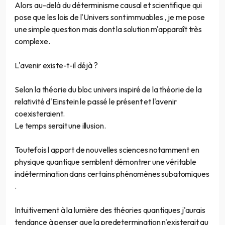
Alors au-delà du déterminisme causal et scientifique qui
pose que les lois de l'Univers sont immuables , je me pose
une simple question mais dont la solution m'apparaît très
complexe.
L'avenir existe-t-il déjà ?
Selon la théorie du bloc univers inspiré de la théorie de la
relativité d'Einstein le passé le présent et l'avenir
coexisteraient.
Le temps serait une illusion.
Toutefois l apport de nouvelles sciences notamment en
physique quantique semblent démontrer une véritable
indétermination dans certains phénomènes subatomiques
.
Intuitivement à la lumière des théories quantiques j'aurais
tendance à penser que la predetermination n'existerait qu