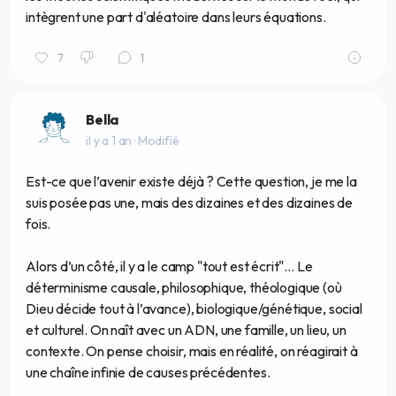
intègrent une part d'aléatoire dans leurs équations.
7
1
Bella
il y a 1 an
· Modifié
Est-ce que l’avenir existe déjà ? Cette question, je me la
suis posée pas une, mais des dizaines et des dizaines de
fois.
Alors d’un côté, il y a le camp "tout est écrit"... Le
déterminisme causale, philosophique, théologique (où
Dieu décide tout à l’avance), biologique/génétique, social
et culturel. On naît avec un ADN, une famille, un lieu, un
contexte. On pense choisir, mais en réalité, on réagirait à
une chaîne infinie de causes précédentes.