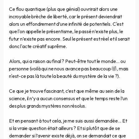
Ce flou quantique (plus que génial) ouvrirait alors une
incroyable brèche de liberté, car le présent deviendrait
alors un effondrement d’une infinité de potentiels. C'est
que l'on appelle le présentisme, le passé n’existe plus, le
futur n’existe pas encore. Seul le présent est réel et il serait
donc l'acte créatif suprême.
Alors, qui a raison au final ? Peut-être tout le monde... ou
personne (voilà qui ne nous avance pas beaucoup 🤣, mais
n'est-ce pas là toute la beauté du mystère de la vie ?).
Ce que je trouve fascinant, c’est que même au sein de la
science, il n’y a aucun consensus et que le temps reste l’un
des plus grands mystères non résolus.
Et en pensant à tout cela, je me suis aussi demandée... Et
si la vraie question était ailleurs ? Et si plutôt que de se
demander si l’avenir existe déjà, on se demandait ce que