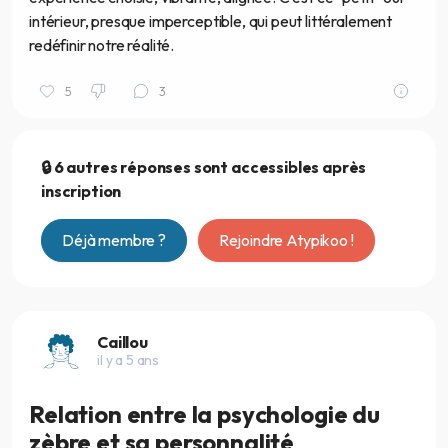
intérieur, presque imperceptible, qui peut littéralement
redéfinir notre réalité.
5
3
🔒 6 autres réponses sont accessibles après
inscription
Déjà membre ?
Rejoindre Atypikoo !
Caillou
il y a 5 ans
Relation entre la psychologie du
zèbre et sa personnalité