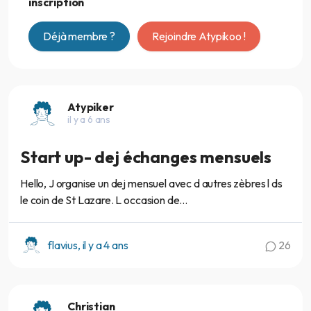
inscription
Déjà membre ?
Rejoindre Atypikoo !
Atypiker
il y a 6 ans
Start up- dej échanges mensuels
Hello, J organise un dej mensuel avec d autres zèbres l ds
le coin de St Lazare. L occasion de...
flavius, il y a 4 ans
26
Christian