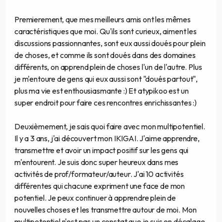
Premierement, que mes meilleurs amis ont les mêmes
caractéristiques que moi. Qu'ils sont curieux, aiment les
discussions passionnantes, sont eux aussi doués pour plein
de choses, et comme ils sont doués dans des domaines
différents, on apprend plein de choses l'un de l'autre. Plus
je m'entoure de gens qui eux aussi sont "doués partout",
plus ma vie est enthousiasmante :) Et atypikoo est un
super endroit pour faire ces rencontres enrichissantes :)
Deuxièmement, je sais quoi faire avec mon multipotentiel.
Il y a 3 ans, j'ai découvert mon IKIGAI. J'aime apprendre,
transmettre et avoir un impact positif sur les gens qui
m'entourent. Je suis donc super heureux dans mes
activités de prof/formateur/auteur. J'ai 10 activités
différentes qui chacune expriment une face de mon
potentiel. Je peux continuer à apprendre plein de
nouvelles choses et les transmettre autour de moi. Mon
multipotentiel n'est pas un constat que je suis en décalage