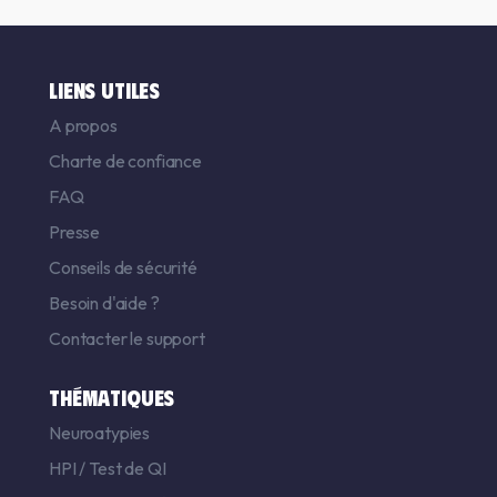
LIENS UTILES
A propos
Charte de confiance
FAQ
Presse
Conseils de sécurité
Besoin d'aide ?
Contacter le support
THÉMATIQUES
Neuroatypies
HPI
/
Test de QI