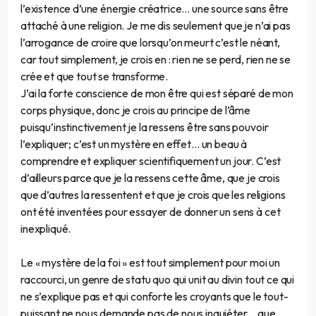
l’existence d’une énergie créatrice… une source sans être
attaché à une religion. Je me dis seulement que je n’ai pas
l’arrogance de croire que lorsqu’on meurt c’est le néant,
car tout simplement, je crois en : rien ne se perd, rien ne se
crée et que tout se transforme.
J’ai la forte conscience de mon être qui est séparé de mon
corps physique, donc je crois au principe de l’âme
puisqu’instinctivement je la ressens être sans pouvoir
l’expliquer; c’est un mystère en effet… un beau à
comprendre et expliquer scientifiquement un jour. C’est
d’ailleurs parce que je la ressens cette âme, que je crois
que d’autres la ressentent et que je crois que les religions
ont été inventées pour essayer de donner un sens à cet
inexpliqué.
Le « mystère de la foi » est tout simplement pour moi un
raccourci, un genre de statu quo qui unit au divin tout ce qui
ne s’explique pas et qui conforte les croyants que le tout-
puissant ne nous demande pas de nous inquiéter… que