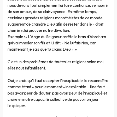
nous devons tout simplement lui faire confiance, se nourrir
de son amour, de sa clairvoyance. En même temps,
certaines grandes religions monothéistes de ce monde
suggèrent de craindre Dieu afin de rester dans le « droit
chemin », lui prouver notre dévotion.
Exemple : « L'Ange du Seigneur arrête le bras d'Abraham
qui va immoler son fils et lui dit : « Ne lui fais rien, car
maintenant je sais que tu crains Dieu ». »
C’est un des problèmes de toutes les religions selon moi,
elles nous infantilisent.
Oui je crois qu’il faut accepter l’inexplicable, le reconnaître
comme étant « pour le moment » inexplicable… il ne faut
pas avoir peur de douter, pas avoir peur de l’inexpliqué et
croire en notre capacité collective de pouvoir un jour
l’expliquer.