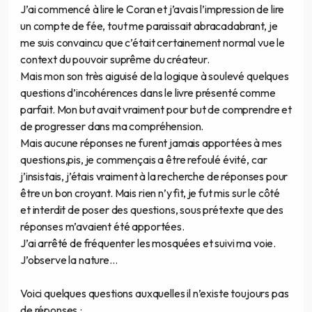
J’ai commencé à lire le Coran et j’avais l’impression de lire
un compte de fée, tout me paraissait abracadabrant, je
me suis convaincu que c’était certainement normal vue le
context du pouvoir suprême du créateur.
Mais mon son très aiguisé de la logique à soulevé quelques
questions d’incohérences dans le livre présenté comme
parfait. Mon but avait vraiment pour but de comprendre et
de progresser dans ma compréhension.
Mais aucune réponses ne furent jamais apportées à mes
questions,pis, je commençais a être refoulé évité, car
j’insistais, j’étais vraiment à la recherche de réponses pour
être un bon croyant. Mais rien n’y fit, je fut mis sur le côté
et interdit de poser des questions, sous prétexte que des
réponses m’avaient été apportées.
J’ai arrêté de fréquenter les mosquées et suivi ma voie.
J’observe la nature…
Voici quelques questions auxquelles il n’existe toujours pas
de réponses.: