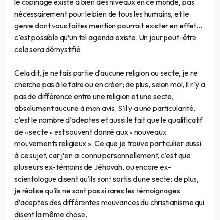
le copinage existe à bien des niveaux en ce monde, pas
nécessairement pour le bien de tous les humains, et le
genre dont vous faites mention pourrait exister en effet…
c’est possible qu’un tel agenda existe. Un jour peut-être
cela sera démystifié.
Cela dit, je ne fais partie d’aucune religion ou secte, je ne
cherche pas à le faire ou en créer; de plus, selon moi, il n’y a
pas de différence entre une religion et une secte,
absolument aucune à mon avis. S’il y a une particularité,
c’est le nombre d’adeptes et aussi le fait que le qualificatif
de « secte » est souvent donné aux « nouveaux
mouvements religieux ». Ce que je trouve particulier aussi
à ce sujet, car j’en ai connu personnellement, c’est que
plusieurs ex-témoins de Jéhovah, ou encore ex-
scientologue disent qu’ils sont sortis d’une secte; de plus,
je réalise qu’ils ne sont pas si rares les témoignages
d’adeptes des différentes mouvances du christianisme qui
disent la même chose.