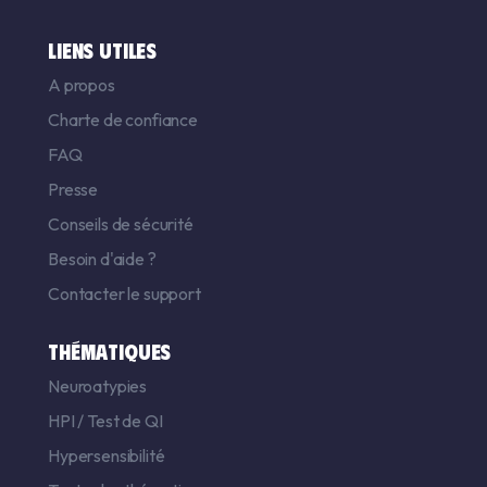
LIENS UTILES
A propos
Charte de confiance
FAQ
Presse
Conseils de sécurité
Besoin d'aide ?
Contacter le support
THÉMATIQUES
Neuroatypies
HPI
/
Test de QI
Hypersensibilité