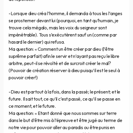
-Lorsque dieu créa l’homme, il demanda à tous les l’anges
se prosterner devant lui (pourquoi, en tant qu’humain, je
trouve cela mégalo, mais les voix du seigneur sont
impénétrable). Tous s’exécutèrent sauf un (comme par
hasard le dernier) qui refusa.
Ma question: « Comment un être créer par dieu (l’être
suprême parfait) afin le servir et n’ayant pas reçu le libre
arbitre, peut-il se révolté et de surcroit créer le mal?
(Pouvoir de création réserver à dieu puisqu’il est le seul à
pouvoir créer!)
-Dieu est partout à la fois, dans la passé; le présent; et le
future. Il sait tout, ce qu’il c’est passé, ce qu’il se passe en
ce moment, et le future.
Ma question: « Etant donné que nous sommes sur terre
dans le but d’être mis à l’épreuve et être jugé au terme de
notre vie pour pouvoir aller au paradis ou être punis en