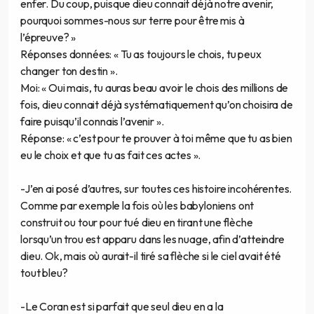
enfer. Du coup, puisque dieu connait déjà notre avenir,
pourquoi sommes-nous sur terre pour être mis à
l’épreuve? »
Réponses données: « Tu as toujours le chois, tu peux
changer ton destin ».
Moi: « Oui mais, tu auras beau avoir le chois des millions de
fois, dieu connait déjà systématiquement qu’on choisira de
faire puisqu’il connais l’avenir ».
Réponse: « c’est pour te prouver à toi même que tu as bien
eu le choix et que tu as fait ces actes ».
-J’en ai posé d’autres, sur toutes ces histoire incohérentes.
Comme par exemple la fois où les babyloniens ont
construit ou tour pour tué dieu en tirant une flèche
lorsqu’un trou est apparu dans les nuage, afin d’atteindre
dieu. Ok, mais où aurait-il tiré sa flèche si le ciel avait été
tout bleu?
-Le Coran est si parfait que seul dieu en a la