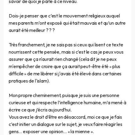
savoir de quoi je parle à ce niveau.
Dois-je penser que c’est le mouvement religieux auquel
mes parents m’ont exposé qui était mauvais et qu’un autre
aurait été meilleur ? ? ?
Très franchement, je ne sais pas si ceux qui lisent ce texte
nourrissent cette pensée, mais si c’est le cas je peux vous
assurer que ça n'aurait rien changé (cela dit je ne peux
m'empêcher de croire que ça aurait peut-être été « plus
difficile » de me libérer si j'avais été élevé dans certaines
pratiques de l'islam).
Mon propre cheminement, puisque je suis une personne
curieuse et qui respecte l’intelligence humaine, m’a mené à
écrire ce que j’écris aujourd’hui.
Vous avez le droit d’être en désaccord, moi ce que je fais
c’est initier un dialogue sur le sujet, je veux faire réagir les
gens… exposer une opinion… « la mienne ».