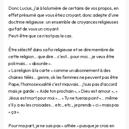
Donc Lucius, j'ai à la lumière de certains de vos propos, en
effet présumé que vous étiez croyant, donc adepte d'une
doctrine religieuse : un ensemble de croyances religieuses
qui fait de vous un croyant.
Peut-être que ce n’est pas le cas.
Être sélectif dans sa foi religieuse et se dire membre de
cette religion... que dire... c'est... pour moi… je veux être
poli mais... « absurde ».
« La religion à la carte » comme un abonnement à des
chaines télés... genre, ok les femmes ne peuvent pas être
Pape, l’homosexualité c’est mauvais… j’suis pas d’accord
mais je garde : « Aide ton prochain », « Dieu est amour », «
Jésus est mort pour moi »… « Tu ne tueras point »… même
s’il y a eu les croisades… etc., etc., je prends « ci » mais pas
« ça ».
Pour ma part, je ne suis pas « athée » puisque je crois en