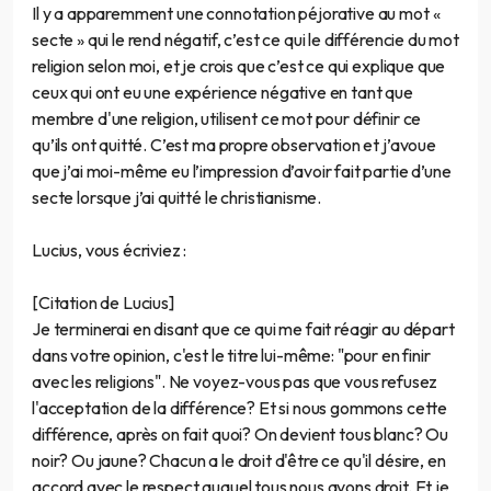
Il y a apparemment une connotation péjorative au mot «
secte » qui le rend négatif, c’est ce qui le différencie du mot
religion selon moi, et je crois que c’est ce qui explique que
ceux qui ont eu une expérience négative en tant que
membre d'une religion, utilisent ce mot pour définir ce
qu’ils ont quitté. C’est ma propre observation et j’avoue
que j’ai moi-même eu l’impression d’avoir fait partie d’une
secte lorsque j’ai quitté le christianisme.
Lucius, vous écriviez :
[Citation de Lucius]
Je terminerai en disant que ce qui me fait réagir au départ
dans votre opinion, c'est le titre lui-même: "pour en finir
avec les religions". Ne voyez-vous pas que vous refusez
l'acceptation de la différence? Et si nous gommons cette
différence, après on fait quoi? On devient tous blanc? Ou
noir? Ou jaune? Chacun a le droit d'être ce qu'il désire, en
accord avec le respect auquel tous nous avons droit. Et je