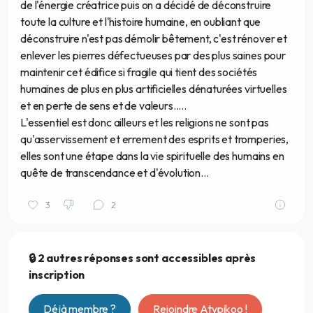
de l'énergie créatrice puis on a décidé de déconstruire
toute la culture et l'histoire humaine, en oubliant que
déconstruire n'est pas démolir bêtement, c'est rénover et
enlever les pierres défectueuses par des plus saines pour
maintenir cet édifice si fragile qui tient des sociétés
humaines de plus en plus artificielles dénaturées virtuelles
et en perte de sens et de valeurs.....
L'essentiel est donc ailleurs et les religions ne sont pas
qu'asservissement et errement des esprits et tromperies,
elles sont une étape dans la vie spirituelle des humains en
quête de transcendance et d'évolution...
3
2
🔒 2 autres réponses sont accessibles après
inscription
Déjà membre ?
Rejoindre Atypikoo !