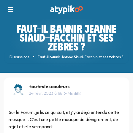
FAUT-IL BANNIR JEANNE
SIAUD-FACCHIN ET SES
ZÈBRES ?
Discussions
Faut-il bannir Jeanne Siaud-Facchin et ses zèbres ?
touteslescouleurs
24 févr. 2023 à 18:16
· Modifié
Sur le Forum, je lis ce qui suit, et j’y ai déjà entendu cette
musique… C’est une petite musique de dénigrement, de
rejet et elle se répand :