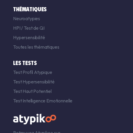
THÉMATIQUES
Neuroatypies
HPI
/
Test de QI
Hypersensibilité
Toutes les thématiques
LES TESTS
Test Profil Atypique
Test Hypersensibilité
Test Haut Potentiel
Test Intelligence Emotionnelle
Retrouvez Atypikoo sur