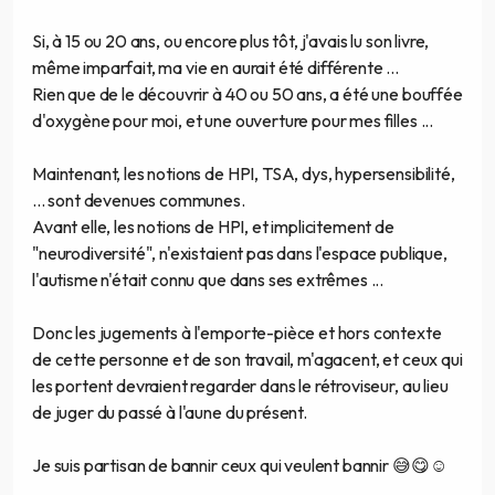
Si, à 15 ou 20 ans, ou encore plus tôt, j'avais lu son livre,
même imparfait, ma vie en aurait été différente ...
Rien que de le découvrir à 40 ou 50 ans, a été une bouffée
d'oxygène pour moi, et une ouverture pour mes filles ...
Maintenant, les notions de HPI, TSA, dys, hypersensibilité,
... sont devenues communes.
Avant elle, les notions de HPI, et implicitement de
"neurodiversité", n'existaient pas dans l'espace publique,
l'autisme n'était connu que dans ses extrêmes ...
Donc les jugements à l'emporte-pièce et hors contexte
de cette personne et de son travail, m'agacent, et ceux qui
les portent devraient regarder dans le rétroviseur, au lieu
de juger du passé à l'aune du présent.
Je suis partisan de bannir ceux qui veulent bannir 😅😋☺️