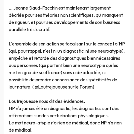
… Jeanne Siaud-Facchin est maintenant largement
décriée pour ses théories non scientifiques, qui manquent
de rigueur, et pour ses développements de son buisness
parallèle très lucratif.
L'ensemble de son action se focalisant sur le concept d'HP
(qui, pour rappel, n'est ni un diagnostic, ni une neuroatypie),
empêche et retarde des diagnostiques bien nécessaires
aux personnes (qui portent bien une neuroatypie qui les
met en grande souffrance) sans aide adaptée, ni
possibilité de prendre connaissance des spécificités de
leur nature. ( @Loutrejoueuse sur le Forum)
Loutrejoueuse nous dit des évidences.
HP n'a jamais été un diagnostic, les diagnostics sont des
affirmations sur des perturbations physiologiques.
Le mot neuro-atypie n'a rien de médical, donc HP n'a rien
de médical.