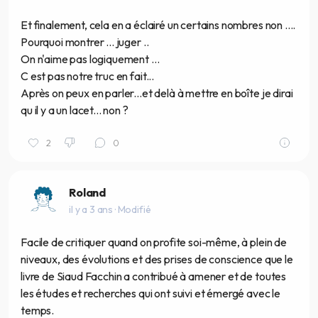
Et finalement, cela en a éclairé un certains nombres non ....
Pourquoi montrer ... juger ..
On n'aime pas logiquement ...
C est pas notre truc en fait...
Après on peux en parler...et delà à mettre en boîte je dirai
qu il y a un lacet... non ?
2
0
Roland
il y a 3 ans
· Modifié
Facile de critiquer quand on profite soi-même, à plein de
niveaux, des évolutions et des prises de conscience que le
livre de Siaud Facchin a contribué à amener et de toutes
les études et recherches qui ont suivi et émergé avec le
temps.