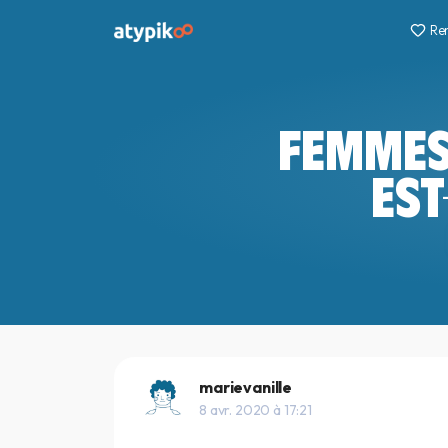
Re
FEMMES
EST
marievanille
8 avr. 2020 à 17:21