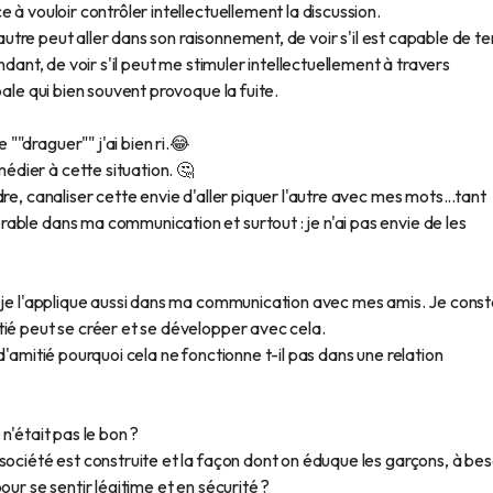
 à vouloir contrôler intellectuellement la discussion.
'autre peut aller dans son raisonnement, de voir s'il est capable de te
ndant, de voir s'il peut me stimuler intellectuellement à travers
bale qui bien souvent provoque la fuite.
"draguer"" j'ai bien ri.😂
dier à cette situation. 🤔
re, canaliser cette envie d'aller piquer l'autre avec mes mots...tant
able dans ma communication et surtout : je n'ai pas envie de les
t je l'applique aussi dans ma communication avec mes amis. Je cons
tié peut se créer et se développer avec cela.
d'amitié pourquoi cela ne fonctionne t-il pas dans une relation
n'était pas le bon ?
société est construite et la façon dont on éduque les garçons, à bes
our se sentir légitime et en sécurité ?