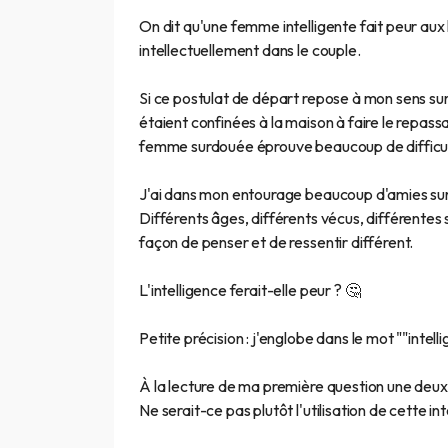
On dit qu'une femme intelligente fait peur aux
intellectuellement dans le couple.
Si ce postulat de départ repose à mon sens sur
étaient confinées à la maison à faire le repas
femme surdouée éprouve beaucoup de difficu
J'ai dans mon entourage beaucoup d'amies surdo
Différents âges, différents vécus, différentes 
façon de penser et de ressentir différent.
L'intelligence ferait-elle peur ? 🤔
Petite précision : j'englobe dans le mot ""intelli
À la lecture de ma première question une deuxi
Ne serait-ce pas plutôt l'utilisation de cette i