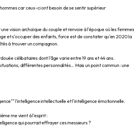
 hommes car ceux-ci ont besoin de se sentir supérieur
 une vision archaïque du couple et renvoie à l'époque où les femme
sage et s'occuper des enfants, force est de constater qu'en 2020 la
ltés à trouver un compagnon.
uée célibataires dont l'âge varie entre 19 ans et 44 ans.
situations, différentes personnalités... Mais un point commun : une
gence"" l'intelligence intellectuelle et l'intelligence émotionnelle.
ème me vient à l'esprit :
ntelligence qui pourrait effrayer ces messieurs ?