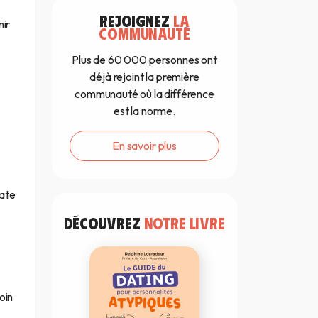
REJOIGNEZ
LA
nir
COMMUNAUTÉ
Plus de 60 000 personnes ont
déjà rejoint la première
communauté où la différence
est la norme.
En savoir plus
tate
DÉCOUVREZ
NOTRE LIVRE
oin