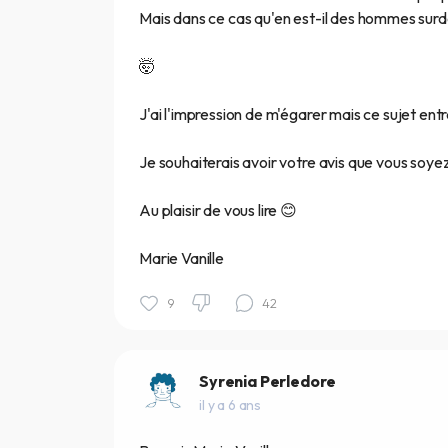
Mais dans ce cas qu'en est-il des hommes surdo
🤯
J'ai l'impression de m'égarer mais ce sujet e
Je souhaiterais avoir votre avis que vous soy
Au plaisir de vous lire 😊
Marie Vanille
9
42
Syrenia Perledore
il y a 6 ans