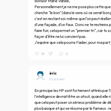
Bonsoir Marie Vanille,
Personnellement je ne me pose plus cette quest
cherche "le bon" (dans le sens où ce serait bon
c'est en restant soi-même que l'on peut réell
d'une façade, d'un faux. Donc ne te restreins p
faire fuir, cela permet un "premier tri", car tu 
façon d'être ne lui convient pas.
J'espère que cela pourra t'aider, pour ma part j
13
0
éric
il y a 6 ans
En principe les HP sont fortement attirés par l'
l'intelligence devrait être un atout, quand ell
que cela peut poser un sérieux problème de dé
plus basique et qui se résume par le fameux : n