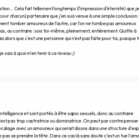
ion... Cela fait tellement longtemps (l'impression d'éternité) que j
 pour chacun) partenaire que j'en suis venue à une simple conclusion :
ement tomber amoureux de l'autre, car l'on ne tombe pas amoureux
as, au contraire : sois toi-même, pleinement, entièrement. Quitte à
sais alors que c'est une personne qui n'est pas faite pour toi, puisque 
e sais à quoi m'en tenir à ce niveau ;)
intelligence et sont portés à être sapio sexuels, donc au contraire
e n'est pas trop castratrice ou dominatrice. On peut par contre penser
calage avec un amoureux qui serait disons dans une structure d'esp
e pas se prendre la tête. Dans ce cas là sans doute c'est un tue l'amo