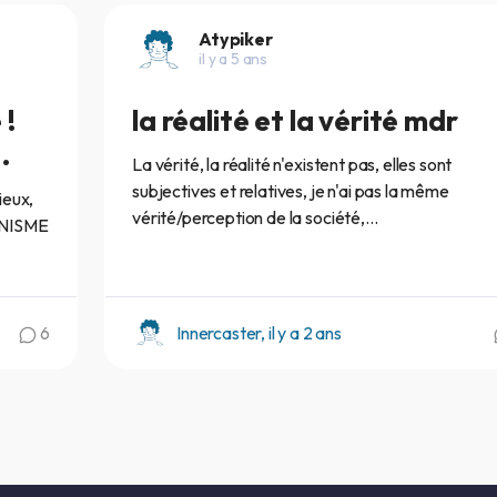
Atypiker
il y a 5 ans
 !
la réalité et la vérité mdr
.
La vérité, la réalité n'existent pas, elles sont
subjectives et relatives, je n'ai pas la même
ieux,
vérité/perception de la société,...
ANISME
6
Innercaster, il y a 2 ans