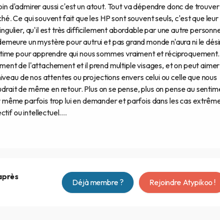
soin d'admirer aussi c'est un atout. Tout va dépendre donc de trouver
. Ce qui souvent fait que les HP sont souvent seuls, c'est que leur
singulier, qu'il est très difficilement abordable par une autre personn
meure un mystère pour autrui et pas grand monde n'aura ni le désir
 l'intime pour apprendre qui nous sommes vraiment et réciproquement.
timent de l'attachement et il prend multiple visages, et on peut aime
iveau de nos attentes ou projections envers celui ou celle que nous
oudrait de même en retour. Plus on se pense, plus on pense au sentim
oir même parfois trop lui en demander et parfois dans les cas extrêm
if ou intellectuel....
 après
Déjà membre ?
Rejoindre Atypikoo !