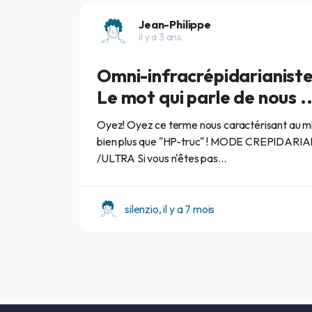
Jean-Philippe
il y a 3 ans
Omni-infracrépidarianiste
Le mot qui parle de nous ..
Oyez! Oyez ce terme nous caractérisant au m
bien plus que "HP-truc" ! MODE CREPIDARI
/ULTRA Si vous n'êtes pas...
silenzio, il y a 7 mois