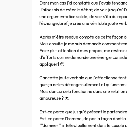
Dans mon cas j'ai constaté que j'avais tendance
J'ai besoin de créer le débat, de voir jusqu'où l
une argumentation solide, de voir s'il a du répo
l'échange, bref je crée une véritable joute ver
Après m'être rendue compte de cette façon de "
Mais ensuite je me suis demandé comment remé
Faire plus attention à mes propos, me restreind
d'efforts qui me demande une énergie considér
appliquer ! 😑
Car cette joute verbale que j'affectionne tan
que ça ne les dérange nullement et qu'une ami
Mais donc si cela fonctionne dans une relation 
amoureuse ? 🤔
Est-ce parce que jusqu'à présent le partenaire 
Est-ce parce l'homme, de par la façon dont la 
""dominer"" intellectuellement dans le couple p