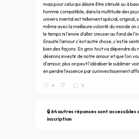
mais pour celui qui désire être stimulé ou à be
homme compatible, dans la multitude des psyché
univers mental est tellement spécial, original, 
même avec la meilleure volonté du monde on de
le temps ni l'envie d'aller creuser au fond de
Ensuite l'amour c'est autre chose, c'est le sen
bien des façons. En gros tout va dépendre du n
désirons investir de notre amour et que l'on v
d'amour, plus on peut l'idéaliser le sublimer v
en perdre l'essence par surinvestissement affect
8
0
🔒 64 autres réponses sont accessibles
inscription