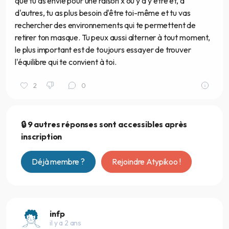
que tu as envie pour une raison x ou y d'y être et, à
d'autres, tu as plus besoin d'être toi-même et tu vas
rechercher des environnements qui te permettent de
retirer ton masque. Tu peux aussi alterner à tout moment,
le plus important est de toujours essayer de trouver
l'équilibre qui te convient à toi.
2
0
🔒 9 autres réponses sont accessibles après
inscription
Déjà membre ?
Rejoindre Atypikoo !
infp
il y a 2 ans