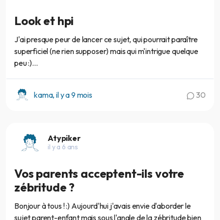
Look et hpi
J'ai presque peur de lancer ce sujet, qui pourrait paraître
superficiel (ne rien supposer) mais qui m'intrigue quelque
peu :)...
kama, il y a 9 mois
30
Atypiker
il y a 6 ans
Vos parents acceptent-ils votre
zébritude ?
Bonjour à tous ! :) Aujourd'hui j'avais envie d'aborder le
sujet parent-enfant mais sous l'angle de la zébritude bien