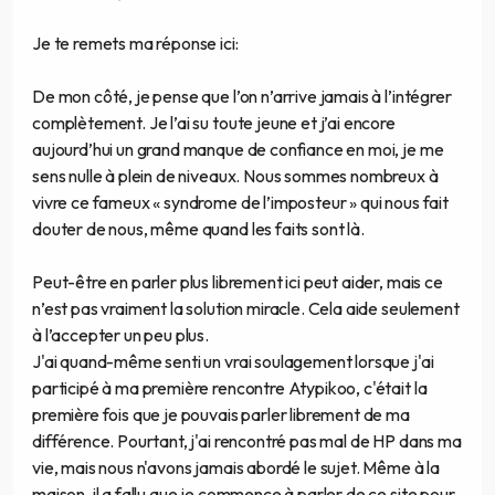
Je te remets ma réponse ici:
De mon côté, je pense que l’on n’arrive jamais à l’intégrer
complètement. Je l’ai su toute jeune et j’ai encore
aujourd’hui un grand manque de confiance en moi, je me
sens nulle à plein de niveaux. Nous sommes nombreux à
vivre ce fameux « syndrome de l’imposteur » qui nous fait
douter de nous, même quand les faits sont là.
Peut-être en parler plus librement ici peut aider, mais ce
n’est pas vraiment la solution miracle. Cela aide seulement
à l’accepter un peu plus.
J'ai quand-même senti un vrai soulagement lorsque j'ai
participé à ma première rencontre Atypikoo, c'était la
première fois que je pouvais parler librement de ma
différence. Pourtant, j'ai rencontré pas mal de HP dans ma
vie, mais nous n'avons jamais abordé le sujet. Même à la
maison, il a fallu que je commence à parler de ce site pour