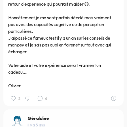
retour d experience qui pourrait m aider 😉.
Honnêtement je me sent parfois décalé mais vraiment
pas avec des capacités cognitive ou de perception
particulières.
J ai passé ce fameux test il y a un an sur les conseils de
mon psy et je sais pas quoi en fairenet surtout avec qui
échanger.
Votre aide et votre expérience serait vraiment un
cadeau....
Olivier
2
6
Géraldine
il y a 5 ans