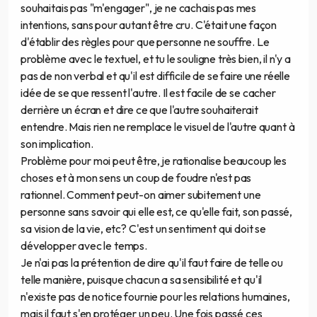
souhaitais pas "m'engager", je ne cachais pas mes
intentions, sans pour autant être cru. C'était une façon
d'établir des règles pour que personne ne souffre. Le
problème avec le textuel, et tu le souligne très bien, il n'y a
pas de non verbal et qu'il est difficile de se faire une réelle
idée de se que ressent l'autre. Il est facile de se cacher
derrière un écran et dire ce que l'autre souhaiterait
entendre. Mais rien ne remplace le visuel de l'autre quant à
son implication.
Problème pour moi peut être, je rationalise beaucoup les
choses et à mon sens un coup de foudre n'est pas
rationnel. Comment peut-on aimer subitement une
personne sans savoir qui elle est, ce qu'elle fait, son passé,
sa vision de la vie, etc? C'est un sentiment qui doit se
développer avec le temps.
Je n'ai pas la prétention de dire qu'il faut faire de telle ou
telle manière, puisque chacun a sa sensibilité et qu'il
n'existe pas de notice fournie pour les relations humaines,
mais il faut s'en protéger un peu. Une fois passé ces