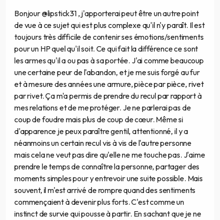
Bonjour @lipstick31 , j'apporterai peut être un autre point
de vue à ce sujet qui est plus complexe qu'il n'y paraît. Il est
toujours très difficile de contenir ses émotions/sentiments
pour un HP quel qu'il soit. Ce qui fait la différence ce sont
les armes qu'il a ou pas à sa portée. J'ai comme beaucoup
une certaine peur de l'abandon, et je me suis forgé au fur
et à mesure des années une armure, pièce par pièce, rivet
par rivet. Ça m'a permis de prendre du recul par rapport à
mes relations et de me protéger. Je ne parlerai pas de
coup de foudre mais plus de coup de cœur. Même si
d'apparence je peux paraître gentil, attentionné, il y a
néanmoins un certain recul vis à vis de l'autre personne
mais cela ne veut pas dire qu'elle ne me touche pas. J'aime
prendre le temps de connaître la personne, partager des
moments simples pour y entrevoir une suite possible. Mais
souvent, il m'est arrivé de rompre quand des sentiments
commençaient à devenir plus forts. C'est comme un
instinct de survie qui pousse à partir. En sachant que je ne