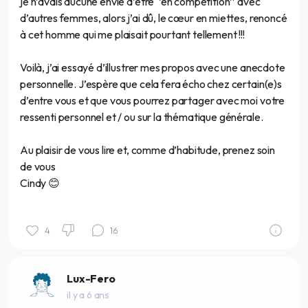
je n’avais aucune envie d’être ‘’en compétition’’ avec
d’autres femmes, alors j’ai dû, le cœur en miettes, renoncé
à cet homme qui me plaisait pourtant tellement !!!
Voilà, j’ai essayé d’illustrer mes propos avec une anecdote
personnelle. J’espère que cela fera écho chez certain(e)s
d’entre vous et que vous pourrez partager avec moi votre
ressenti personnel et / ou sur la thématique générale.
Au plaisir de vous lire et, comme d’habitude, prenez soin
de vous
Cindy 😊
4
16
Lux-Fero
il y a 6 ans