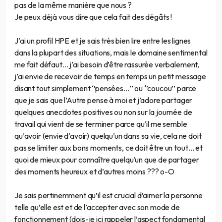
pas de la même manière que nous ?
Je peux déjà vous dire que cela fait des dégâts !
J’ai un profil HPE et je sais très bien lire entre les lignes
dans la plupart des situations, mais le domaine sentimental
me fait défaut… j’ai besoin d’être rassurée verbalement,
j’ai envie de recevoir de temps en temps un petit message
disant tout simplement ‘’pensées…’’ ou ‘’coucou’’ parce
que je sais que l’Autre pense à moi et j’adore partager
quelques anecdotes positives ou non sur la journée de
travail qui vient de se terminer parce qu’il me semble
qu’avoir (envie d’avoir) quelqu’un dans sa vie, cela ne doit
pas se limiter aux bons moments, ce doit être un tout… et
quoi de mieux pour connaître quelqu’un que de partager
des moments heureux et d’autres moins ??? o-O
Je sais pertinemment qu’il est crucial d’aimer la personne
telle qu’elle est et de l’accepter avec son mode de
fonctionnement (dois-je ici rappeler l’aspect fondamental