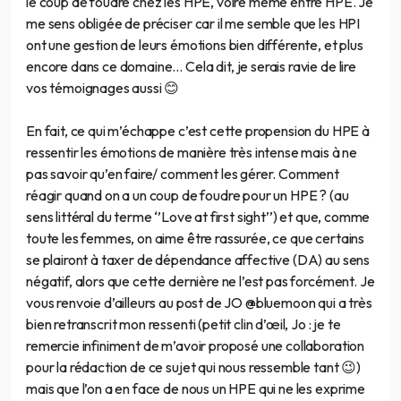
le coup de foudre chez les HPE, voire même entre HPE. Je
me sens obligée de préciser car il me semble que les HPI
ont une gestion de leurs émotions bien différente, et plus
encore dans ce domaine… Cela dit, je serais ravie de lire
vos témoignages aussi 😊
En fait, ce qui m’échappe c’est cette propension du HPE à
ressentir les émotions de manière très intense mais à ne
pas savoir qu’en faire/ comment les gérer. Comment
réagir quand on a un coup de foudre pour un HPE ? (au
sens littéral du terme ‘’Love at first sight’’) et que, comme
toute les femmes, on aime être rassurée, ce que certains
se plairont à taxer de dépendance affective (DA) au sens
négatif, alors que cette dernière ne l’est pas forcément. Je
vous renvoie d’ailleurs au post de JO @bluemoon qui a très
bien retranscrit mon ressenti (petit clin d’œil, Jo : je te
remercie infiniment de m’avoir proposé une collaboration
pour la rédaction de ce sujet qui nous ressemble tant 😉)
mais que l’on a en face de nous un HPE qui ne les exprime