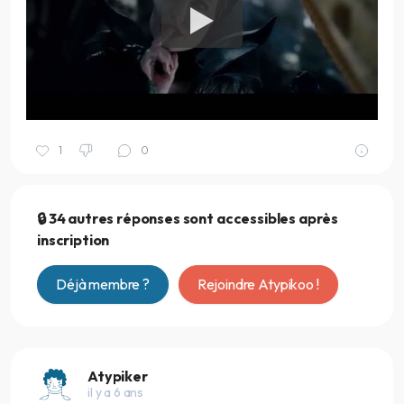
1
0
🔒 34 autres réponses sont accessibles après
inscription
Déjà membre ?
Rejoindre Atypikoo !
Atypiker
il y a 6 ans