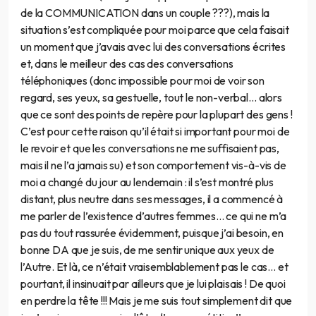
de la COMMUNICATION dans un couple ???), mais la
situation s’est compliquée pour moi parce que cela faisait
un moment que j’avais avec lui des conversations écrites
et, dans le meilleur des cas des conversations
téléphoniques (donc impossible pour moi de voir son
regard, ses yeux, sa gestuelle, tout le non-verbal… alors
que ce sont des points de repère pour la plupart des gens !
C’est pour cette raison qu’il était si important pour moi de
le revoir et que les conversations ne me suffisaient pas,
mais il ne l’a jamais su) et son comportement vis-à-vis de
moi a changé du jour au lendemain : il s’est montré plus
distant, plus neutre dans ses messages, il a commencé à
me parler de l’existence d’autres femmes… ce qui ne m’a
pas du tout rassurée évidemment, puisque j’ai besoin, en
bonne DA que je suis, de me sentir unique aux yeux de
l’Autre. Et là, ce n’était vraisemblablement pas le cas… et
pourtant, il insinuait par ailleurs que je lui plaisais ! De quoi
en perdre la tête !!! Mais je me suis tout simplement dit que