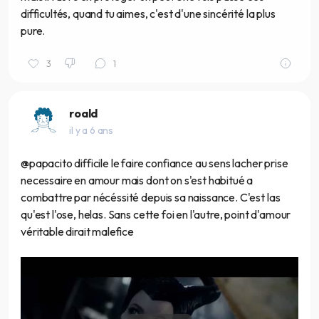
difficultés, quand tu aimes, c'est d'une sincérité la plus
pure.
3
1
roald
il y a 6 ans
@papacito difficile le faire confiance au sens lacher prise
necessaire en amour mais dont on s'est habitué a
combattre par nécéssité depuis sa naissance. C'est las
qu'est l'ose, helas. Sans cette foi en l'autre, point d'amour
véritable dirait malefice