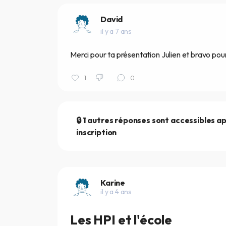
David
il y a 7 ans
Merci pour ta présentation Julien et bravo pour
1
0
🔒 1 autres réponses sont accessibles a
inscription
Karine
il y a 4 ans
Les HPI et l'école