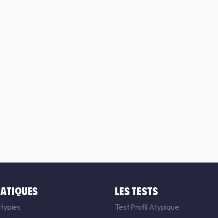
ATIQUES
LES TESTS
typies
Test Profil Atypique