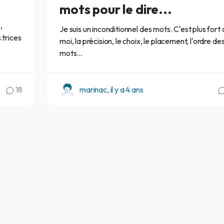
mots pour le dire...
,
Je suis un inconditionnel des mots. C'est plus fort
.trices
moi, la précision, le choix, le placement, l'ordre de
mots...
18
marinac, il y a 4 ans