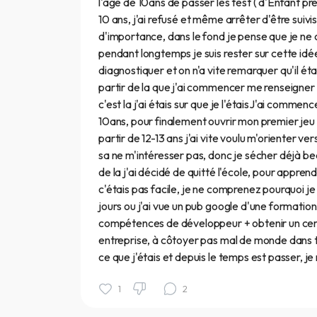
l'age de 10ans de passer les test ( d'Enfant pré
10 ans, j'ai refusé et même arrêter d'être suivi
d'importance, dans le fond je pense que je ne 
pendant longtemps je suis rester sur cette idé
diagnostiquer et on n'a vite remarquer qu'il é
partir de la que j'ai commencer me renseigner sur
c'est la j'ai étais sur que je l'étaisJ'ai comm
10ans, pour finalement ouvrir mon premier jeu à
partir de 12-13 ans j'ai vite voulu m'orienter ve
sa ne m'intéresser pas, donc je sécher déjà 
de la j'ai décidé de quitté l'école, pour appren
c'étais pas facile, je ne comprenez pourquoi j
jours ou j'ai vue un pub google d'une formatio
compétences de développeur + obtenir un cert
entreprise, à côtoyer pas mal de monde dans t
ce que j'étais et depuis le temps est passer, j
1
2