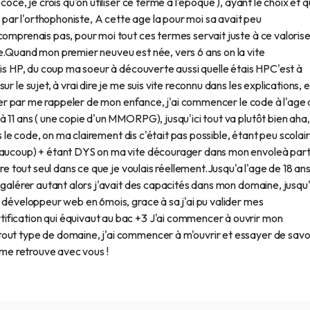
coce, je crois qu'on utiliser ce terme à l'époque ), ayant le choix et 
s par l'orthophoniste, A cette age la pour moi sa avait peu
comprenais pas, pour moi tout ces termes servait juste à ce valorise
e.Quand mon premier neuveu est née, vers 6 ans on la vite
tais HP, du coup ma soeur à découverte aussi quelle étais HPC'est à
 le sujet, à vrai dire je me suis vite reconnu dans les explications, e
encer par me rappeler de mon enfance, j'ai commencer le code à l'age
 11 ans ( une copie d'un MMORPG), jusqu'ici tout va plutôt bien aha,
rs le code, on ma clairement dis c'était pas possible, étant peu scolair
beaucoup) + étant DYS on ma vite décourager dans mon envoleà part
dre tout seul dans ce que je voulais réellement.Jusqu'a l'age de 18 an
e galérer autant alors j'avait des capacités dans mon domaine, jusqu
n développeur web en 6mois, grace à sa j'ai pu valider mes
ification qui équivaut au bac +3 J'ai commencer à ouvrir mon
out type de domaine, j'ai commencer à m'ouvrir et essayer de savo
e me retrouve avec vous !