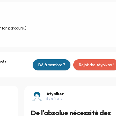
 ton parcours :)
près
Déjà membre ?
Rejoindre Atypikoo !
Atypiker
il y a 4 ans
De l'absolue nécessité des