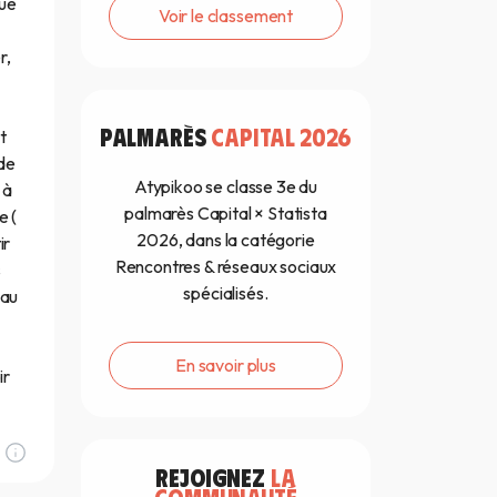
que
Voir le classement
r,
PALMARÈS
CAPITAL 2026
t
 de
Atypikoo se classe 3e du
 à
palmarès Capital × Statista
e (
2026, dans la catégorie
ir
Rencontres & réseaux sociaux
s
spécialisés.
'au
En savoir plus
ir
REJOIGNEZ
LA
COMMUNAUTÉ