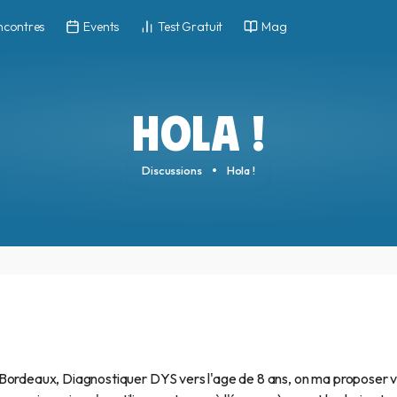
ncontres
Events
Test Gratuit
Mag
HOLA !
Discussions
Hola !
te à Bordeaux, Diagnostiquer DYS vers l'age de 8 ans, on ma proposer 