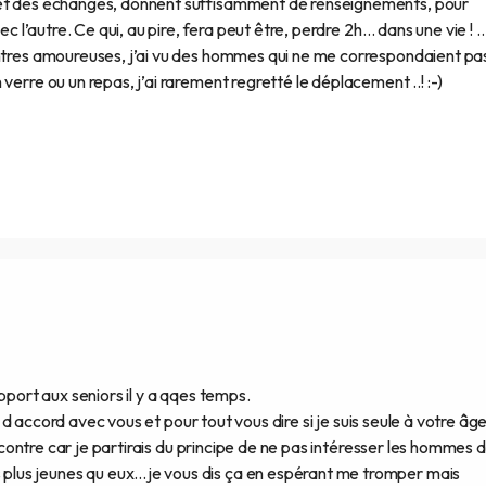
 et des échanges, donnent suffisamment de renseignements, pour
ec l’autre. Ce qui, au pire, fera peut être, perdre 2h… dans une vie ! 
ontres amoureuses, j’ai vu des hommes qui ne me correspondaient pa
verre ou un repas, j’ai rarement regretté le déplacement ..! :-)
pport aux seniors il y a qqes temps.
is d accord avec vous et pour tout vous dire si je suis seule à votre âge
rencontre car je partirais du principe de ne pas intéresser les hommes 
us jeunes qu eux...je vous dis ça en espérant me tromper mais