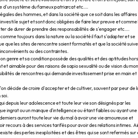
me d'un système du fameux patriarcat etc....
égales des hommes, et dans la société que ce soit dans les affaires 
investi le sujet et sont donc obligées de faire leur preuve et comme 
ter de durer de prendre des responsabilités de s'engager etc....
 comme toujours dans la nature ou la société il faut s'adapter et se
ue que les sites de rencontre soient formatés et que la société suive
inconvénients ou des contraintes.
 son genre et sa condition possède des qualités et des aptitudes hor
t et aimable pour des raisons de sapio sexualité ou de vision du mo
ossibilités de rencontres qui demande investissement prise en main et
'on décide de croire d'accepter et de cultiver, souvent par peur de l
 soi.
ui depuis leur adolescence et toute leur vie son désignés par les
 ingrat ou un manque d'intelligence ou étant faibles ou ayant une
es derniers auront toute leur vie du mal à avoir une vie amoureuse et
r recours à des services tarifés pour avoir des relations intimes. Ai
iste des perles inexploitées et des êtres qui se sont refermés sur