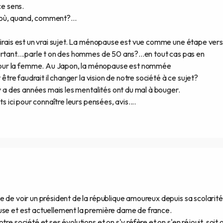
e sens.
s où, quand, comment?...
dirais est un vrai sujet. La ménopause est vue comme une étape vers
rtant....parle t on des hommes de 50 ans?...en tout cas pas en
our la femme. Au Japon, la ménopause est nommée
 être faudrait il changer la vision de notre société à ce sujet?
 y a des années mais les mentalités ont du mal à bouger.
s ici pour connaître leurs pensées, avis....
e de voir un président de la république amoureux depuis sa scolarit
use et est actuellement la première dame de france.
re société et ses évolutions et on s'y réfère et on s'en réjouit, soit 