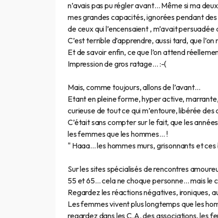
n’avais pas pu régler avant… Même si ma deuxièm
mes grandes capacités, ignorées pendant des d
de ceux qui l’encensaient , m’avait persuadée 
C’est terrible d’apprendre, aussi tard, que l’on 
Et de savoir enfin, ce que l’on attend réellemen
Impression de gros ratage… :-(
Mais, comme toujours, allons de l’avant…
Etant en pleine forme, hyper active, marrante, je
curieuse de tout ce qui m’entoure, libérée des 
C’était sans compter sur le fait, que les années 
les femmes que les hommes… !
" Haaa... les hommes murs, grisonnants et ces b
Sur les sites spécialisés de rencontres amour
55 et 65… cela ne choque personne… mais le co
Regardez les réactions négatives, ironiques, 
Les femmes vivent plus longtemps que les hom
regardez dans les C.A. des associations, les 