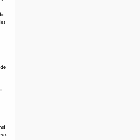
la
les
s
nde
a
nsi
 eux