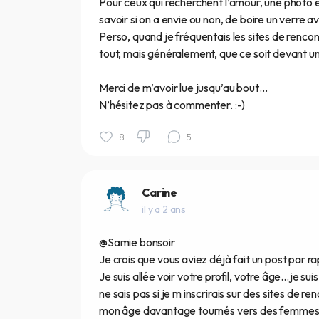
Pour ceux qui recherchent l’amour, une photo
savoir si on a envie ou non, de boire un verre av
Perso, quand je fréquentais les sites de renc
tout, mais généralement, que ce soit devant un 
Merci de m’avoir lue jusqu’au bout…
N’hésitez pas à commenter. :-)
8
5
Carine
il y a 2 ans
@Samie bonsoir
Je crois que vous aviez déjà fait un post par ra
Je suis allée voir votre profil, votre âge...je su
ne sais pas si je m inscrirais sur des sites de 
mon âge davantage tournés vers des femmes pl