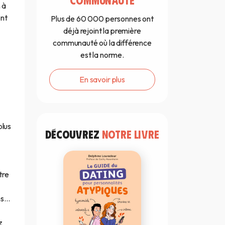
 à
ent
Plus de 60 000 personnes ont
déjà rejoint la première
communauté où la différence
est la norme.
En savoir plus
plus
DÉCOUVREZ
NOTRE LIVRE
tre
ns…
z