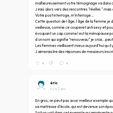
malheureusement votre témoignage va dans c
J irais alors vers des rencontres "réelles " mai
Votre post interroge, m'interroge...
Cette question de l âge, l âge de la femme je 
vieillesse, comme ce couperet anti sexy et pou
évoquant un cap comme l est la ménopause p
d un nom qui signifie "renouveau" je crois...peut
Les femmes vieillissent mieux aujourd'hui qu il
J aimerais lire des réponses de messieurs inscrit
4
4
éric
il y a 2 ans
En gros, on peut pas avoir meilleur exemple qu
sa maitresse d'école, qui est devenue son épo
Soit on voit dans cet exemple qui représente not