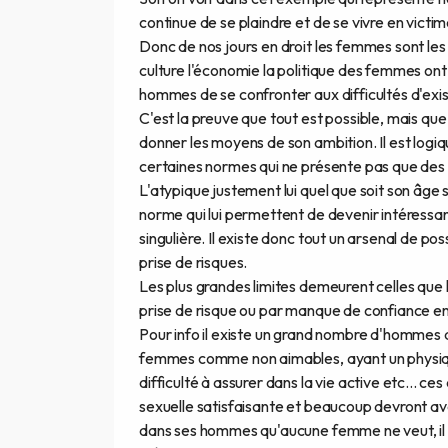
continue de se plaindre et de se vivre en victi
Donc de nos jours en droit les femmes sont les 
culture l'économie la politique des femmes ont 
hommes de se confronter aux difficultés d'exis
C'est la preuve que tout est possible, mais que
donner les moyens de son ambition. Il est logiq
certaines normes qui ne présente pas que des 
L'atypique justement lui quel que soit son âge
norme qui lui permettent de devenir intéressan
singulière. Il existe donc tout un arsenal de p
prise de risques.
Les plus grandes limites demeurent celles que l
prise de risque ou par manque de confiance en
Pour info il existe un grand nombre d'hommes q
femmes comme non aimables, ayant un physique
difficulté à assurer dans la vie active etc... c
sexuelle satisfaisante et beaucoup devront avoi
dans ses hommes qu'aucune femme ne veut, il ex