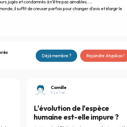
ours jugés et condamnés à n'être pas aimables.....
nde, il suffit de creuser parfois pour changer d'avis et élargir le
près
Déjà membre ?
Rejoindre Atypikoo !
Camille
il y a 1 an
L'évolution de l'espèce
humaine est-elle impure ?