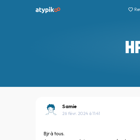
Re
HP
Samie
26 févr. 2024 à 11:41
Bjr à tous.