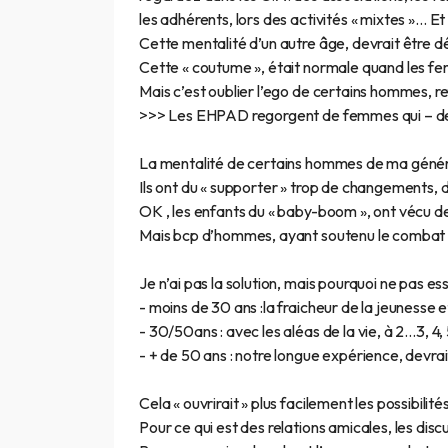
les adhérents, lors des activités « mixtes »… E
Cette mentalité d’un autre âge, devrait être d
Cette « coutume », était normale quand les fem
Mais c’est oublier l’ego de certains hommes, refusa
>>> Les EHPAD regorgent de femmes qui – de 
La mentalité de certains hommes de ma généra
Ils ont du « supporter » trop de changements, 
OK , les enfants du « baby-boom », ont vécu 
Mais bcp d’hommes, ayant soutenu le combat de
Je n’ai pas la solution, mais pourquoi ne pas e
- moins de 30 ans :la fraicheur de la jeunesse 
- 30/50ans : avec les aléas de la vie, à 2…3, 4, 5
- + de 50 ans : notre longue expérience, devrait 
Cela « ouvrirait » plus facilement les possibilité
Pour ce qui est des relations amicales, les dis