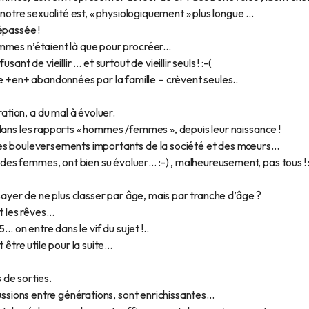
t notre sexualité est, « physiologiquement » plus longue …
épassée !
mes n’étaient là que pour procréer...
nt de vieillir … et surtout de vieillir seuls ! :-(
+en+ abandonnées par la famille – crèvent seules..
tion, a du mal à évoluer.
dans les rapports « hommes /femmes », depuis leur naissance !
des bouleversements importants de la société et des mœurs…
s femmes, ont bien su évoluer… :-) , malheureusement, pas tous ! :
ssayer de ne plus classer par âge, mais par tranche d’âge ?
et les rêves…
… on entre dans le vif du sujet !..
être utile pour la suite...
s de sorties.
cussions entre générations, sont enrichissantes…