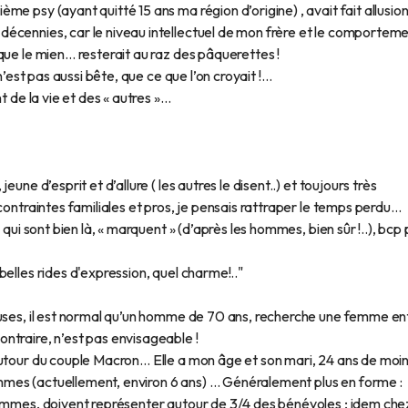
e psy (ayant quitté 15 ans ma région d’origine) , avait fait allusion
écennies, car le niveau intellectuel de mon frère et le comportem
que le mien… resterait au raz des pâquerettes !
n’est pas aussi bête, que ce que l’on croyait !…
t de la vie et des « autres »…
une d’esprit et d’allure ( les autres le disent..) et toujours très
contraintes familiales et pros, je pensais rattraper le temps perdu…
qui sont bien là, « marquent » (d’après les hommes, bien sûr !..), bcp 
elles rides d'expression, quel charme!.."
euses, il est normal qu’un homme de 70 ans, recherche une femme en
ntraire, n’est pas envisageable !
autour du couple Macron… Elle a mon âge et son mari, 24 ans de moi
mes (actuellement, environ 6 ans) … Généralement plus en forme :
femmes, doivent représenter autour de 3/4 des bénévoles ; idem che