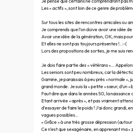
Je pense que certains ne comprendront pas m
Les « actifs », sont loin de ce genre de problèm
Sur tous les sites de rencontres amicales ou 
Je comprends que l’on doive avoir une idée de l
Avoir une idée de la génération, OK, mais pou
Et elles ne sont pas toujours présentes !.. :-(
Lors des propositions de sorties, je me suis ren
Je dois faire partie des « vétérans »… Appelons 
Les seniors sont peu nombreux, car la détection
Gamine, je paraissais à peu près « normale », j
grand monde. Je suis la « petite » sœur, d’un « 
Faut dire que dans le années 50, la naissance 
Etant arrivée « après », et pas vraiment attendue 
d’essayer de faire le poids ! J’ai donc grandi, 
vagues possibles…
« Grâce » à une très grosse dépression (autour
Ce n’est que sexagénaire, en apprenant ma « zé