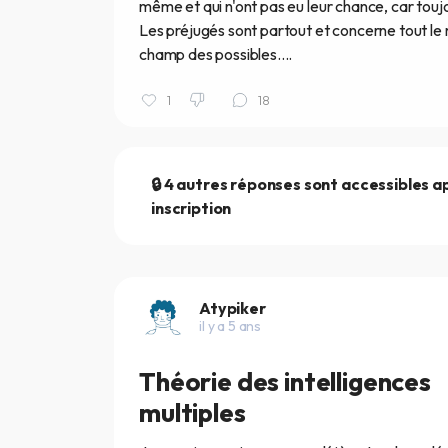
même et qui n'ont pas eu leur chance, car touj
Les préjugés sont partout et concerne tout le mo
champ des possibles....
1
18
🔒 4 autres réponses sont accessibles a
inscription
Atypiker
il y a 5 ans
Théorie des intelligences
multiples