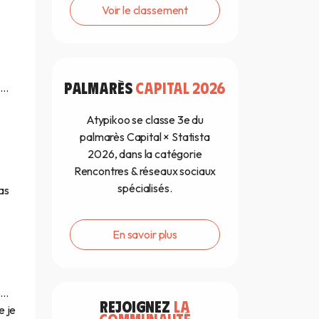
Voir le classement
PALMARÈS
CAPITAL 2026
e…
Atypikoo se classe 3e du
palmarès Capital × Statista
2026, dans la catégorie
Rencontres & réseaux sociaux
spécialisés.
pas
En savoir plus
s…
REJOIGNEZ
LA
e je
COMMUNAUTÉ