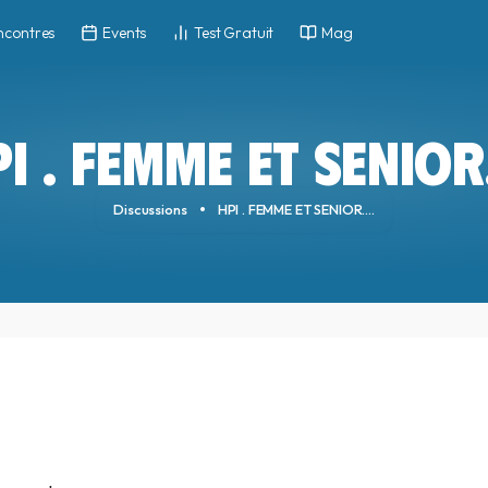
ncontres
Events
Test Gratuit
Mag
I . FEMME ET SENIOR.
Discussions
HPI . FEMME ET SENIOR....