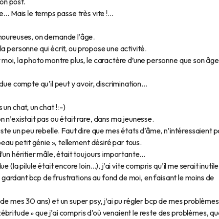
on post.
e… Mais le temps passe très vite !...
amoureuses, on demande l’âge.
a personne qui écrit, ou propose une activité.
r moi, la photo montre plus, le caractère d’une personne que son âg
due compte qu’il peut y avoir, discrimination...
un chat, un chat ! :-)
 n’existait pas ou était rare, dans ma jeunesse.
uste un peu rebelle. Faut dire que mes états d’âme, n’intéressaient 
beau petit génie », tellement désiré par tous.
d’un héritier mâle, était toujours importante…
(la pilule était encore loin…), j’ai vite compris qu’il me serait inutile
en gardant bcp de frustrations au fond de moi, en faisant le moins de
 de mes 30 ans) et un super psy, j’ai pu régler bcp de mes problème
britude » que j’ai compris d’où venaient le reste des problèmes, qu