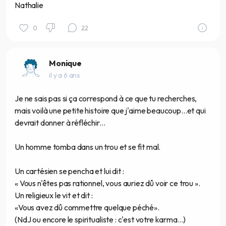
Nathalie
0
22
Monique
il y a 6 ans
Je ne sais pas si ça correspond à ce que tu recherches,
mais voilà une petite histoire que j'aime beaucoup...et qui
devrait donner à réfléchir...
Un homme tomba dans un trou et se fit mal.
Un cartésien se pencha et lui dit :
« Vous n'êtes pas rationnel, vous auriez dû voir ce trou ».
Un religieux le vit et dit :
«Vous avez dû commettre quelque péché».
(NdJ ou encore le spiritualiste : c'est votre karma...)