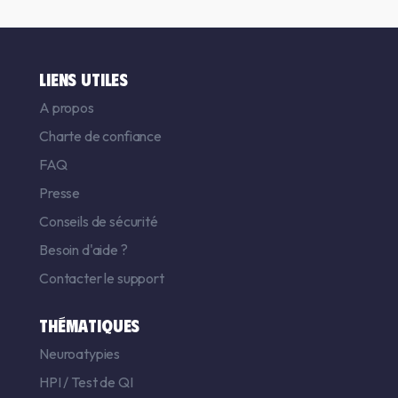
LIENS UTILES
A propos
Charte de confiance
FAQ
Presse
Conseils de sécurité
Besoin d'aide ?
Contacter le support
THÉMATIQUES
Neuroatypies
HPI
/
Test de QI