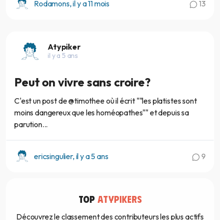
Rodamons, il y a 11 mois
13
Atypiker
il y a 5 ans
Peut on vivre sans croire?
C'est un post de @timothee où il écrit ""les platistes sont
moins dangereux que les homéopathes"" et depuis sa
parution...
ericsingulier, il y a 5 ans
9
TOP
ATYPIKERS
Découvrez le classement des contributeurs les plus actifs