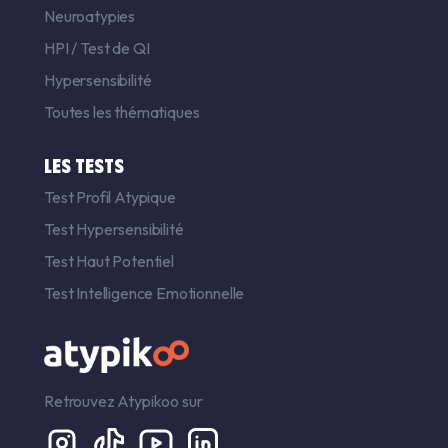
Neuroatypies
HPI
/
Test de QI
Hypersensibilité
Toutes les thématiques
LES TESTS
Test Profil Atypique
Test Hypersensibilité
Test Haut Potentiel
Test Intelligence Emotionnelle
Retrouvez Atypikoo sur