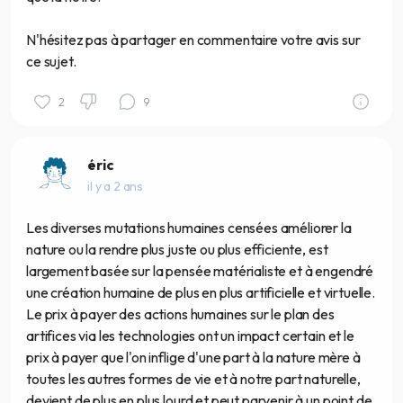
N'hésitez pas à partager en commentaire votre avis sur
ce sujet.
2
9
éric
il y a 2 ans
Les diverses mutations humaines censées améliorer la
nature ou la rendre plus juste ou plus efficiente, est
largement basée sur la pensée matérialiste et à engendré
une création humaine de plus en plus artificielle et virtuelle.
Le prix à payer des actions humaines sur le plan des
artifices via les technologies ont un impact certain et le
prix à payer que l'on inflige d'une part à la nature mère à
toutes les autres formes de vie et à notre part naturelle,
devient de plus en plus lourd et peut parvenir à un point de