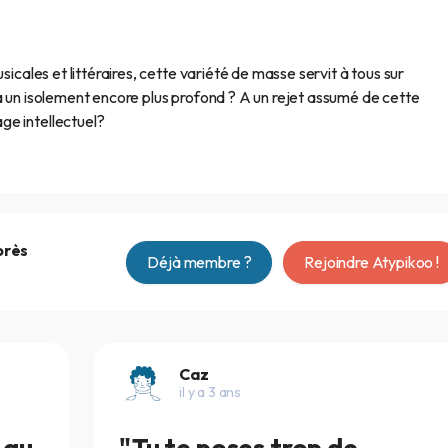
sicales et littéraires, cette variété de masse servit à tous sur
à un isolement encore plus profond ? A un rejet assumé de cette
ge intellectuel?
près
Déjà membre ?
Rejoindre Atypikoo !
Caz
il y a 3 ans
 au
"Tu te poses trop de