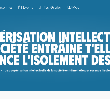
ncontres
Events
Test Gratuit
Mag
ÉRISATION INTELLECT
CIÉTÉ ENTRÂINE T'EL
NCE L'ISOLEMENT DE
La paupérisation intellectuelle de la société entrâine t'elle par essence l'is