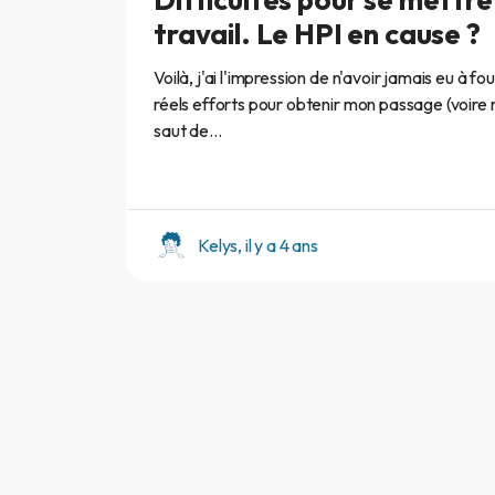
travail. Le HPI en cause ?
Voilà, j'ai l'impression de n'avoir jamais eu à fo
réels efforts pour obtenir mon passage (voire
saut de...
Kelys, il y a 4 ans