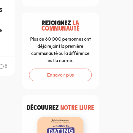
s
REJOIGNEZ
LA
COMMUNAUTÉ
e
Plus de 60 000 personnes ont
déjà rejoint la première
communauté où la différence
est la norme.
8
En savoir plus
DÉCOUVREZ
NOTRE LIVRE