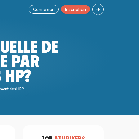
Connexion
Inscription
FR
UELLE DE
LE PAR
S HP?
olement des HP?
TOP
ATYPIKERS