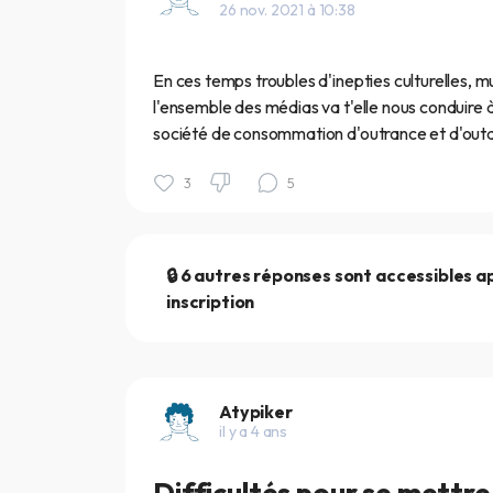
26 nov. 2021 à 10:38
En ces temps troubles d'inepties culturelles, mu
l'ensemble des médias va t'elle nous conduire 
société de consommation d'outrance et d'outa
3
5
🔒 6 autres réponses sont accessibles a
inscription
Atypiker
il y a 4 ans
Difficultés pour se mettre