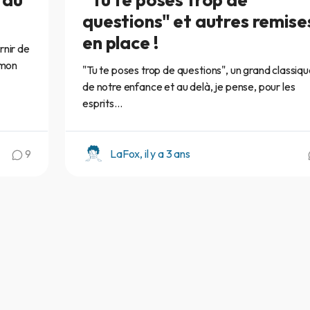
questions" et autres remise
en place !
urnir de
 mon
"Tu te poses trop de questions", un grand classiqu
de notre enfance et au delà, je pense, pour les
esprits...
9
LaFox, il y a 3 ans