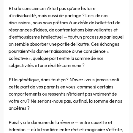
Et si la conscience n’était pas qu’une histoire
d’individualité, mais aussi de partage ? Lors de nos
discussions, nous nous prêtons à un drôle de ballet fait de
résonances d’idées, de confrontations bienveillantes et
d’enthousiasme intellectuel — tout un processus par lequel
on semble absorber une partie de l’autre. Ces échanges
pourraient-ils donner naissance à une conscience «
collective », quelque part entre la somme de nos
subjectivités et une réalité commune ?
Et la génétique, dans tout ça ? N’avez-vous jamais senti
cette part de vos parents en vous, comme si certains
comportements ou ressentis n’étaient pas vraiment de
votre cru ? Ne serions-nous pas, au final, la somme de nos
ancêtres ?
Puis il y a le domaine de la rêverie — entre couette et
édredon — où la frontière entre réel et imaginaire s’effrite,