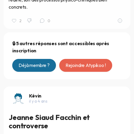
concrets.
2
0
🔒 5 autres réponses sont accessibles après
inscription
Déjà membre ?
Rejoindre Atypikoo !
Kévin
il y a 4 ans
Jeanne Siaud Facchin et
controverse