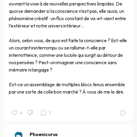
ouvrant la voie à de nouvelles perspectives limpides. De
quoi se demander si la conscience n’est pas, elle aussi, un
phénomène créatif : un flux constant de va-et-vient entre
l’extérieur et notre univers intérieur…
Alors, selon vous, de quoi est faite la conscience ? Est-elle
un courant ininterrompu ou se rallume-t-elle par
intermittence, comme une luciole qui surgit au détour de
nos pensées ? Peut-on imaginer une conscience sans
mémoire ni langage ?
Est-ce un assemblage de multiples blocs tenus ensemble
par une sorte de colle bon marché ? À vous de me le dire.
4
7
Phoenicurus