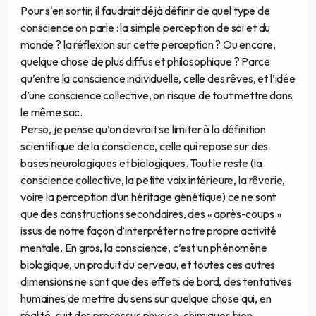
Pour s'en sortir, il faudrait déjà définir de quel type de
conscience on parle : la simple perception de soi et du
monde ? la réflexion sur cette perception ? Ou encore,
quelque chose de plus diffus et philosophique ? Parce
qu’entre la conscience individuelle, celle des rêves, et l’idée
d’une conscience collective, on risque de tout mettre dans
le même sac.
Perso, je pense qu’on devrait se limiter à la définition
scientifique de la conscience, celle qui repose sur des
bases neurologiques et biologiques. Tout le reste (la
conscience collective, la petite voix intérieure, la rêverie,
voire la perception d’un héritage génétique) ce ne sont
que des constructions secondaires, des « après-coups »
issus de notre façon d’interpréter notre propre activité
mentale. En gros, la conscience, c’est un phénomène
biologique, un produit du cerveau, et toutes ces autres
dimensions ne sont que des effets de bord, des tentatives
humaines de mettre du sens sur quelque chose qui, en
réalité, suit des processus physico-chimiques bien