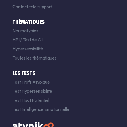
Contacter le support
THÉMATIQUES
Neuroatypies
HPI
/
Test de QI
Hypersensibilité
Toutes les thématiques
LES TESTS
Test Profil Atypique
Test Hypersensibilité
Test Haut Potentiel
Test Intelligence Emotionnelle